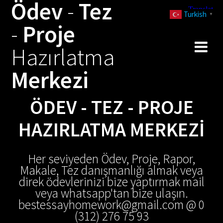
Ödev
-
Tez
Skip
Turkish
to
▼
-
Proje
content
Hazırlatma
Merkezi
ÖDEV - TEZ - PROJE
HAZIRLATMA MERKEZI
Her seviyeden Ödev, Proje, Rapor,
Makale, Tez danışmanlığı almak veya
direk ödevlerinizi bize yaptırmak mail
veya whatsapp'tan bize ulaşın.
bestessayhomework@gmail.com @ 0
(312) 276 75 93