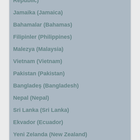
Republic)
Jamaika (Jamaica)
Bahamalar (Bahamas)
Filipinler (Philippines)
Malezya (Malaysia)
Vietnam (Vietnam)
Pakistan (Pakistan)
Bangladeş (Bangladesh)
Nepal (Nepal)
Sri Lanka (Sri Lanka)
Ekvador (Ecuador)
Yeni Zelanda (New Zealand)