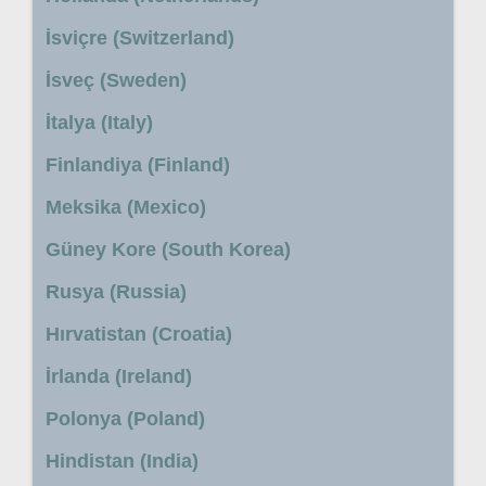
İsviçre (Switzerland)
İsveç (Sweden)
İtalya (Italy)
Finlandiya (Finland)
Meksika (Mexico)
Güney Kore (South Korea)
Rusya (Russia)
Hırvatistan (Croatia)
İrlanda (Ireland)
Polonya (Poland)
Hindistan (India)