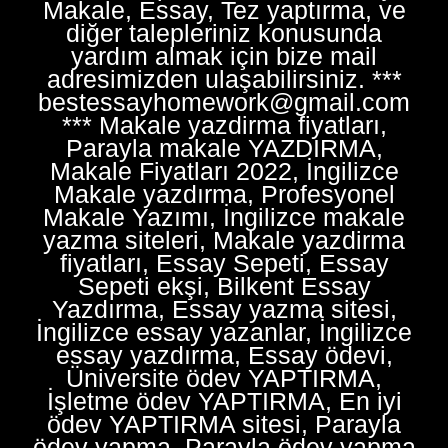
Makale, Essay, Tez yaptırma, ve
diğer talepleriniz konusunda
yardım almak için bize mail
adresimizden ulaşabilirsiniz. ***
bestessayhomework@gmail.com
*** Makale yazdirma fiyatları,
Parayla makale YAZDIRMA,
Makale Fiyatları 2022, İngilizce
Makale yazdırma, Profesyonel
Makale Yazımı, İngilizce makale
yazma siteleri, Makale yazdirma
fiyatları, Essay Sepeti, Essay
Sepeti ekşi, Bilkent Essay
Yazdırma, Essay yazma sitesi,
İngilizce essay yazanlar, İngilizce
essay yazdırma, Essay ödevi,
Üniversite ödev YAPTIRMA,
İşletme ödev YAPTIRMA, En iyi
ödev YAPTIRMA sitesi, Parayla
ödev yapma, Parayla ödev yapma