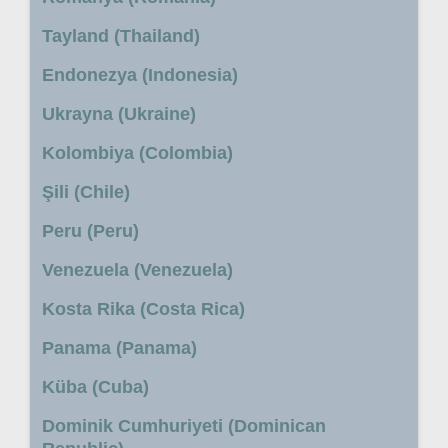
Tayland (Thailand)
Endonezya (Indonesia)
Ukrayna (Ukraine)
Kolombiya (Colombia)
Şili (Chile)
Peru (Peru)
Venezuela (Venezuela)
Kosta Rika (Costa Rica)
Panama (Panama)
Küba (Cuba)
Dominik Cumhuriyeti (Dominican