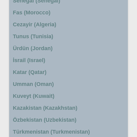
Senegal (Senegal)
Fas (Morocco)
Cezayir (Algeria)
Tunus (Tunisia)
Ürdün (Jordan)
İsrail (Israel)
Katar (Qatar)
Umman (Oman)
Kuveyt (Kuwait)
Kazakistan (Kazakhstan)
Özbekistan (Uzbekistan)
Türkmenistan (Turkmenistan)