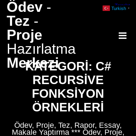
Ödev
-
Skip
Turkish
▼
to
Tez
-
content
Proje
Hazırlatma
Merkezi
KATEGORI:
C#
RECURSIVE
FONKSIYON
ÖRNEKLERI
Ödev, Proje, Tez, Rapor, Essay,
Makale Yaptırma *** Ödev, Proje,