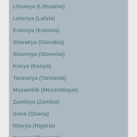
Litvanya (Lithuania)
Letonya (Latvia)
Estonya (Estonia)
Slovakya (Slovakia)
Slovenya (Slovenia)
Kenya (Kenya)
Tanzanya (Tanzania)
Mozambik (Mozambique)
Zambiya (Zambia)
Gana (Ghana)
Nijerya (Nigeria)