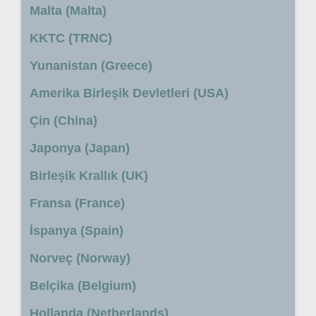
Malta (Malta)
KKTC (TRNC)
Yunanistan (Greece)
Amerika Birleşik Devletleri (USA)
Çin (China)
Japonya (Japan)
Birleşik Krallık (UK)
Fransa (France)
İspanya (Spain)
Norveç (Norway)
Belçika (Belgium)
Hollanda (Netherlands)