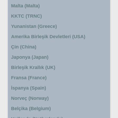
Malta (Malta)
KKTC (TRNC)
Yunanistan (Greece)
Amerika Birleşik Devletleri (USA)
Çin (China)
Japonya (Japan)
Birleşik Krallık (UK)
Fransa (France)
İspanya (Spain)
Norveç (Norway)
Belçika (Belgium)