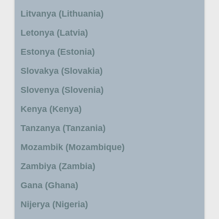
Litvanya (Lithuania)
Letonya (Latvia)
Estonya (Estonia)
Slovakya (Slovakia)
Slovenya (Slovenia)
Kenya (Kenya)
Tanzanya (Tanzania)
Mozambik (Mozambique)
Zambiya (Zambia)
Gana (Ghana)
Nijerya (Nigeria)