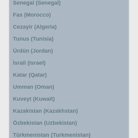
Senegal (Senegal)
Fas (Morocco)
Cezayir (Algeria)
Tunus (Tunisia)
Ürdün (Jordan)
İsrail (Israel)
Katar (Qatar)
Umman (Oman)
Kuveyt (Kuwait)
Kazakistan (Kazakhstan)
Özbekistan (Uzbekistan)
Türkmenistan (Turkmenistan)