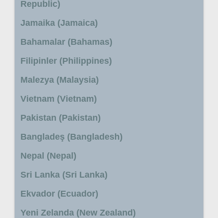
Republic)
Jamaika (Jamaica)
Bahamalar (Bahamas)
Filipinler (Philippines)
Malezya (Malaysia)
Vietnam (Vietnam)
Pakistan (Pakistan)
Bangladeş (Bangladesh)
Nepal (Nepal)
Sri Lanka (Sri Lanka)
Ekvador (Ecuador)
Yeni Zelanda (New Zealand)