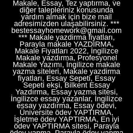
Makale, Essay, Tez yaptırma, ve
diğer talepleriniz konusunda
yardım almak için bize mail
adresimizden ulaşabilirsiniz. ***
bestessayhomework@gmail.com
*** Makale yazdirma fiyatları,
Parayla makale YAZDIRMA,
Makale Fiyatları 2022, İngilizce
Makale yazdırma, Profesyonel
Makale Yazımı, İngilizce makale
yazma siteleri, Makale yazdirma
fiyatları, Essay Sepeti, Essay
Sepeti ekşi, Bilkent Essay
Yazdırma, Essay yazma sitesi,
İngilizce essay yazanlar, İngilizce
essay yazdırma, Essay ödevi,
Üniversite ödev YAPTIRMA,
İşletme ödev YAPTIRMA, En iyi
ödev YAPTIRMA sitesi, Parayla
ödev yapma, Parayla ödev yapma