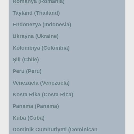
Romanya (Romania)
Tayland (Thailand)
Endonezya (Indonesia)
Ukrayna (Ukraine)
Kolombiya (Colombia)
Şili (Chile)
Peru (Peru)
Venezuela (Venezuela)
Kosta Rika (Costa Rica)
Panama (Panama)
Küba (Cuba)
Dominik Cumhuriyeti (Dominican