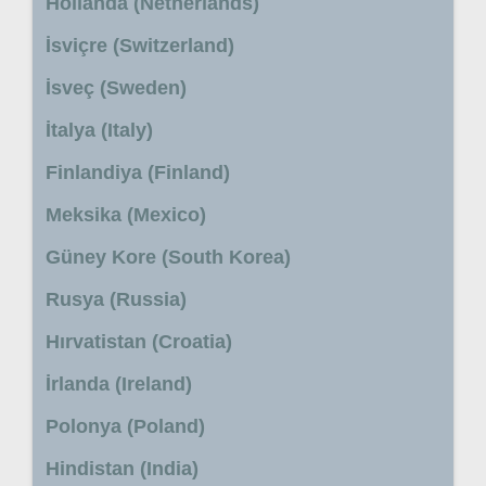
Hollanda (Netherlands)
İsviçre (Switzerland)
İsveç (Sweden)
İtalya (Italy)
Finlandiya (Finland)
Meksika (Mexico)
Güney Kore (South Korea)
Rusya (Russia)
Hırvatistan (Croatia)
İrlanda (Ireland)
Polonya (Poland)
Hindistan (India)