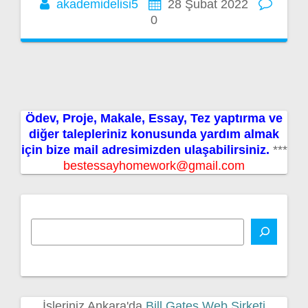
akademidelisi5
28 Şubat 2022
0
Ödev, Proje, Makale, Essay, Tez yaptırma ve
diğer talepleriniz konusunda yardım almak
için bize mail adresimizden ulaşabilirsiniz.
***
bestessayhomework@gmail.com
İşleriniz Ankara'da
Bill Gates Web Şirketi