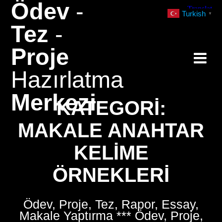
Ödev
-
Skip
Turkish
▼
to
Tez
-
content
Proje
Hazırlatma
Merkezi
KATEGORI:
MAKALE ANAHTAR
KELIME
ÖRNEKLERI
Ödev, Proje, Tez, Rapor, Essay,
Makale Yaptırma *** Ödev, Proje,