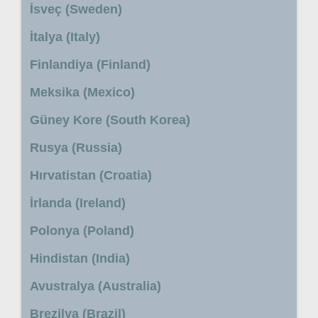
İsveç (Sweden)
İtalya (Italy)
Finlandiya (Finland)
Meksika (Mexico)
Güney Kore (South Korea)
Rusya (Russia)
Hırvatistan (Croatia)
İrlanda (Ireland)
Polonya (Poland)
Hindistan (India)
Avustralya (Australia)
Brezilya (Brazil)