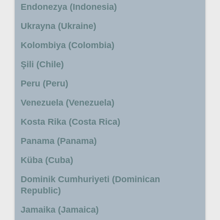
Endonezya (Indonesia)
Ukrayna (Ukraine)
Kolombiya (Colombia)
Şili (Chile)
Peru (Peru)
Venezuela (Venezuela)
Kosta Rika (Costa Rica)
Panama (Panama)
Küba (Cuba)
Dominik Cumhuriyeti (Dominican
Republic)
Jamaika (Jamaica)