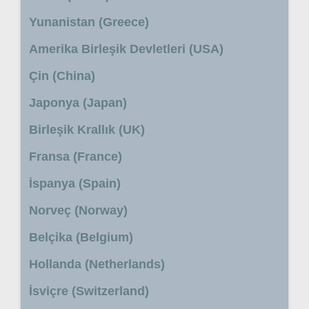
Yunanistan (Greece)
Amerika Birleşik Devletleri (USA)
Çin (China)
Japonya (Japan)
Birleşik Krallık (UK)
Fransa (France)
İspanya (Spain)
Norveç (Norway)
Belçika (Belgium)
Hollanda (Netherlands)
İsviçre (Switzerland)