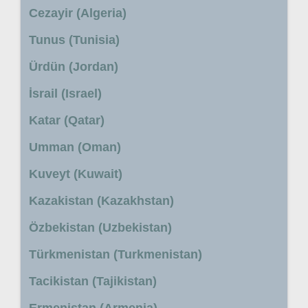
Cezayir (Algeria)
Tunus (Tunisia)
Ürdün (Jordan)
İsrail (Israel)
Katar (Qatar)
Umman (Oman)
Kuveyt (Kuwait)
Kazakistan (Kazakhstan)
Özbekistan (Uzbekistan)
Türkmenistan (Turkmenistan)
Tacikistan (Tajikistan)
Ermenistan (Armenia)