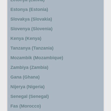
Estonya (Estonia)
Slovakya (Slovakia)
Slovenya (Slovenia)
Kenya (Kenya)
Tanzanya (Tanzania)
Mozambik (Mozambique)
Zambiya (Zambia)
Gana (Ghana)
Nijerya (Nigeria)
Senegal (Senegal)
Fas (Morocco)