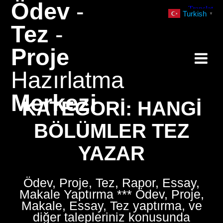
Ödev
-
Skip
Turkish
▼
to
Tez
-
content
Proje
Hazırlatma
Merkezi
KATEGORI:
HANGI
BÖLÜMLER TEZ
YAZAR
Ödev, Proje, Tez, Rapor, Essay,
Makale Yaptırma *** Ödev, Proje,
Makale, Essay, Tez yaptırma, ve
diğer talepleriniz konusunda