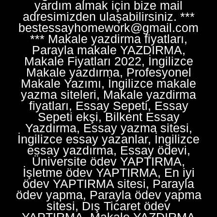
yardım almak için bize mail
adresimizden ulaşabilirsiniz. ***
bestessayhomework@gmail.com
*** Makale yazdirma fiyatları,
Parayla makale YAZDIRMA,
Makale Fiyatları 2022, İngilizce
Makale yazdırma, Profesyonel
Makale Yazımı, İngilizce makale
yazma siteleri, Makale yazdirma
fiyatları, Essay Sepeti, Essay
Sepeti ekşi, Bilkent Essay
Yazdırma, Essay yazma sitesi,
İngilizce essay yazanlar, İngilizce
essay yazdırma, Essay ödevi,
Üniversite ödev YAPTIRMA,
İşletme ödev YAPTIRMA, En iyi
ödev YAPTIRMA sitesi, Parayla
ödev yapma, Parayla ödev yapma
sitesi, Dış Ticaret ödev
YAPTIRMA, Makale YAZDIRMA