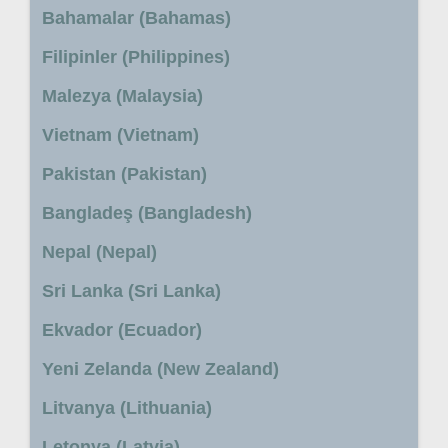
Bahamalar (Bahamas)
Filipinler (Philippines)
Malezya (Malaysia)
Vietnam (Vietnam)
Pakistan (Pakistan)
Bangladeş (Bangladesh)
Nepal (Nepal)
Sri Lanka (Sri Lanka)
Ekvador (Ecuador)
Yeni Zelanda (New Zealand)
Litvanya (Lithuania)
Letonya (Latvia)