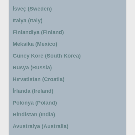
İsveç (Sweden)
İtalya (Italy)
Finlandiya (Finland)
Meksika (Mexico)
Güney Kore (South Korea)
Rusya (Russia)
Hırvatistan (Croatia)
İrlanda (Ireland)
Polonya (Poland)
Hindistan (India)
Avustralya (Australia)