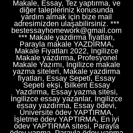
Makale, Essay, Tez yaptırma, ve
diğer talepleriniz konusunda
yardım almak için bize mail
adresimizden ulaşabilirsiniz. ***
bestessayhomework@gmail.com
*** Makale yazdirma fiyatları,
Parayla makale YAZDIRMA,
Makale Fiyatları 2022, İngilizce
Makale yazdırma, Profesyonel
Makale Yazımı, İngilizce makale
yazma siteleri, Makale yazdirma
fiyatları, Essay Sepeti, Essay
Sepeti ekşi, Bilkent Essay
Yazdırma, Essay yazma sitesi,
İngilizce essay yazanlar, İngilizce
essay yazdırma, Essay ödevi,
Üniversite ödev YAPTIRMA,
İşletme ödev YAPTIRMA, En iyi
ödev YAPTIRMA sitesi, Parayla
ödev yapma, Parayla ödev yapma