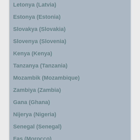
Letonya (Latvia)
Estonya (Estonia)
Slovakya (Slovakia)
Slovenya (Slovenia)
Kenya (Kenya)
Tanzanya (Tanzania)
Mozambik (Mozambique)
Zambiya (Zambia)
Gana (Ghana)
Nijerya (Nigeria)
Senegal (Senegal)
Fas (Morocco)