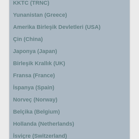
KKTC (TRNC)
Yunanistan (Greece)
Amerika Birleşik Devletleri (USA)
Çin (China)
Japonya (Japan)
Birleşik Krallık (UK)
Fransa (France)
İspanya (Spain)
Norveç (Norway)
Belçika (Belgium)
Hollanda (Netherlands)
İsviçre (Switzerland)