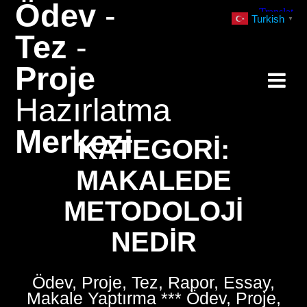
Ödev
-
Skip
Turkish
▼
to
Tez
-
content
Proje
Hazırlatma
Merkezi
KATEGORI:
MAKALEDE
METODOLOJI
NEDIR
Ödev, Proje, Tez, Rapor, Essay,
Makale Yaptırma *** Ödev, Proje,