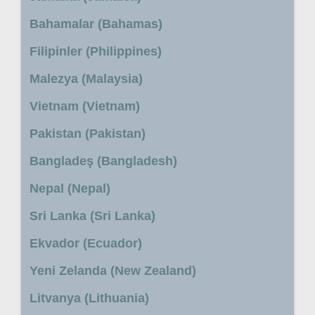
Bahamalar (Bahamas)
Filipinler (Philippines)
Malezya (Malaysia)
Vietnam (Vietnam)
Pakistan (Pakistan)
Bangladeş (Bangladesh)
Nepal (Nepal)
Sri Lanka (Sri Lanka)
Ekvador (Ecuador)
Yeni Zelanda (New Zealand)
Litvanya (Lithuania)