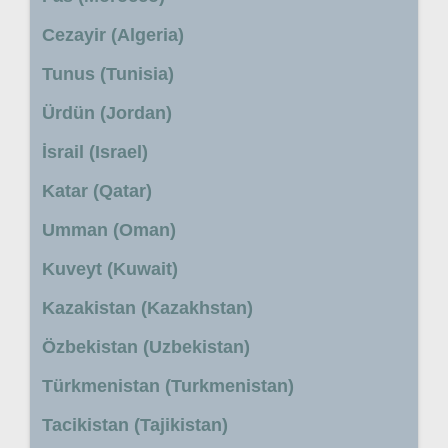
Cezayir (Algeria)
Tunus (Tunisia)
Ürdün (Jordan)
İsrail (Israel)
Katar (Qatar)
Umman (Oman)
Kuveyt (Kuwait)
Kazakistan (Kazakhstan)
Özbekistan (Uzbekistan)
Türkmenistan (Turkmenistan)
Tacikistan (Tajikistan)