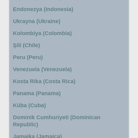
Endonezya (Indonesia)
Ukrayna (Ukraine)
Kolombiya (Colombia)
Şili (Chile)
Peru (Peru)
Venezuela (Venezuela)
Kosta Rika (Costa Rica)
Panama (Panama)
Küba (Cuba)
Dominik Cumhuriyeti (Dominican
Republic)
Jamaika (Jamaica)