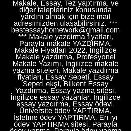
Makale, Essay, Tez yaptırma, ve
diğer talepleriniz konusunda
yardım almak için bize mail
adresimizden ulaşabilirsiniz. ***
bestessayhomework@gmail.com
*** Makale yazdirma fiyatları,
Parayla makale YAZDIRMA,
Makale Fiyatları 2022, İngilizce
Makale yazdırma, Profesyonel
Makale Yazımı, İngilizce makale
yazma siteleri, Makale yazdirma
fiyatları, Essay Sepeti, Essay
Sepeti ekşi, Bilkent Essay
Yazdırma, Essay yazma sitesi,
İngilizce essay yazanlar, İngilizce
essay yazdırma, Essay ödevi,
Üniversite ödev YAPTIRMA,
İşletme ödev YAPTIRMA, En iyi
ödev YAPTIRMA sitesi, Parayla
ödev yapma, Parayla ödev yapma