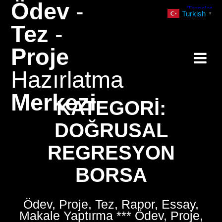
Ödev
-
Skip
Turkish
▼
to
Tez
-
content
Proje
Hazırlatma
Merkezi
KATEGORI:
DOĞRUSAL
REGRESYON
BORSA
Ödev, Proje, Tez, Rapor, Essay,
Makale Yaptırma *** Ödev, Proje,