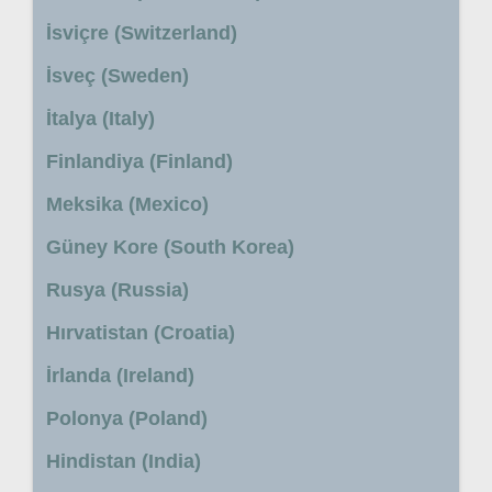
İsviçre (Switzerland)
İsveç (Sweden)
İtalya (Italy)
Finlandiya (Finland)
Meksika (Mexico)
Güney Kore (South Korea)
Rusya (Russia)
Hırvatistan (Croatia)
İrlanda (Ireland)
Polonya (Poland)
Hindistan (India)