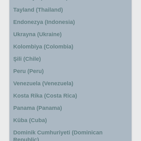
Tayland (Thailand)
Endonezya (Indonesia)
Ukrayna (Ukraine)
Kolombiya (Colombia)
Şili (Chile)
Peru (Peru)
Venezuela (Venezuela)
Kosta Rika (Costa Rica)
Panama (Panama)
Küba (Cuba)
Dominik Cumhuriyeti (Dominican
Republic)