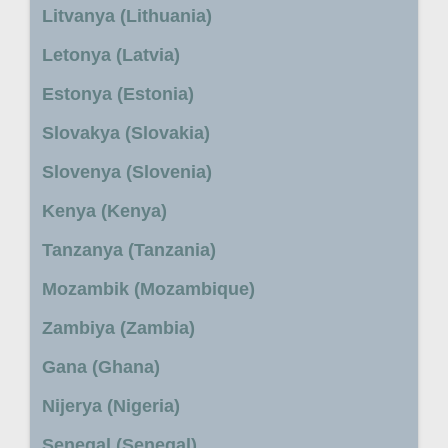
Litvanya (Lithuania)
Letonya (Latvia)
Estonya (Estonia)
Slovakya (Slovakia)
Slovenya (Slovenia)
Kenya (Kenya)
Tanzanya (Tanzania)
Mozambik (Mozambique)
Zambiya (Zambia)
Gana (Ghana)
Nijerya (Nigeria)
Senegal (Senegal)