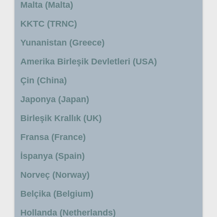
Malta (Malta)
KKTC (TRNC)
Yunanistan (Greece)
Amerika Birleşik Devletleri (USA)
Çin (China)
Japonya (Japan)
Birleşik Krallık (UK)
Fransa (France)
İspanya (Spain)
Norveç (Norway)
Belçika (Belgium)
Hollanda (Netherlands)