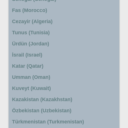
Fas (Morocco)
Cezayir (Algeria)
Tunus (Tunisia)
Ürdün (Jordan)
İsrail (Israel)
Katar (Qatar)
Umman (Oman)
Kuveyt (Kuwait)
Kazakistan (Kazakhstan)
Özbekistan (Uzbekistan)
Türkmenistan (Turkmenistan)