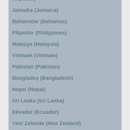
Jamaika (Jamaica)
Bahamalar (Bahamas)
Filipinler (Philippines)
Malezya (Malaysia)
Vietnam (Vietnam)
Pakistan (Pakistan)
Bangladeş (Bangladesh)
Nepal (Nepal)
Sri Lanka (Sri Lanka)
Ekvador (Ecuador)
Yeni Zelanda (New Zealand)