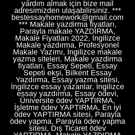
yardım almak için bize mail
adresimizden ulaşabilirsiniz. ***
bestessayhomework@gmail.com
*** Makale yazdirma fiyatları,
Parayla makale YAZDIRMA,
Makale Fiyatları 2022, İngilizce
Makale yazdırma, Profesyonel
Makale Yazımı, İngilizce makale
yazma siteleri, Makale yazdirma
fiyatları, Essay Sepeti, Essay
Sepeti ekşi, Bilkent Essay
Yazdırma, Essay yazma sitesi,
İngilizce essay yazanlar, İngilizce
essay yazdırma, Essay ödevi,
Üniversite ödev YAPTIRMA,
İşletme ödev YAPTIRMA, En iyi
ödev YAPTIRMA sitesi, Parayla
ödev yapma, Parayla ödev yapma
sitesi, Dış Ticaret ödev
YAPTIRMA, Makale YAZDIRMA