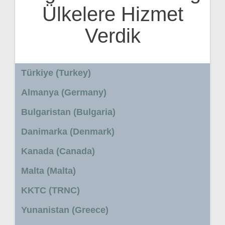
Ülkelere Hizmet
Verdik
Türkiye (Turkey)
Almanya (Germany)
Bulgaristan (Bulgaria)
Danimarka (Denmark)
Kanada (Canada)
Malta (Malta)
KKTC (TRNC)
Yunanistan (Greece)