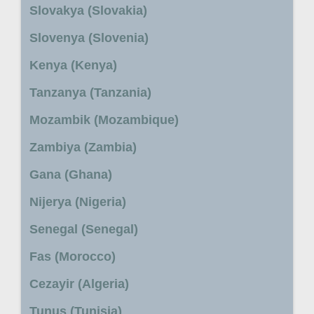
Slovakya (Slovakia)
Slovenya (Slovenia)
Kenya (Kenya)
Tanzanya (Tanzania)
Mozambik (Mozambique)
Zambiya (Zambia)
Gana (Ghana)
Nijerya (Nigeria)
Senegal (Senegal)
Fas (Morocco)
Cezayir (Algeria)
Tunus (Tunisia)