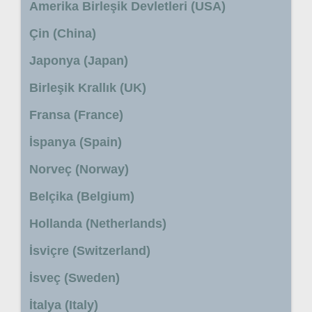
Amerika Birleşik Devletleri (USA)
Çin (China)
Japonya (Japan)
Birleşik Krallık (UK)
Fransa (France)
İspanya (Spain)
Norveç (Norway)
Belçika (Belgium)
Hollanda (Netherlands)
İsviçre (Switzerland)
İsveç (Sweden)
İtalya (Italy)