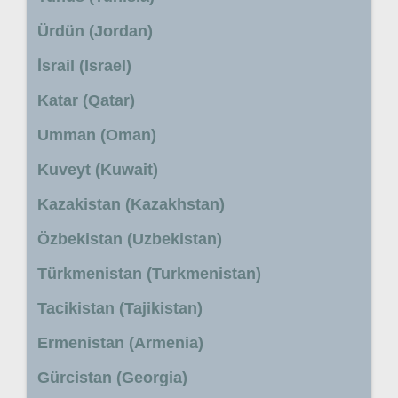
Ürdün (Jordan)
İsrail (Israel)
Katar (Qatar)
Umman (Oman)
Kuveyt (Kuwait)
Kazakistan (Kazakhstan)
Özbekistan (Uzbekistan)
Türkmenistan (Turkmenistan)
Tacikistan (Tajikistan)
Ermenistan (Armenia)
Gürcistan (Georgia)