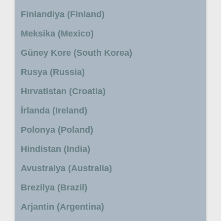
Finlandiya (Finland)
Meksika (Mexico)
Güney Kore (South Korea)
Rusya (Russia)
Hırvatistan (Croatia)
İrlanda (Ireland)
Polonya (Poland)
Hindistan (India)
Avustralya (Australia)
Brezilya (Brazil)
Arjantin (Argentina)