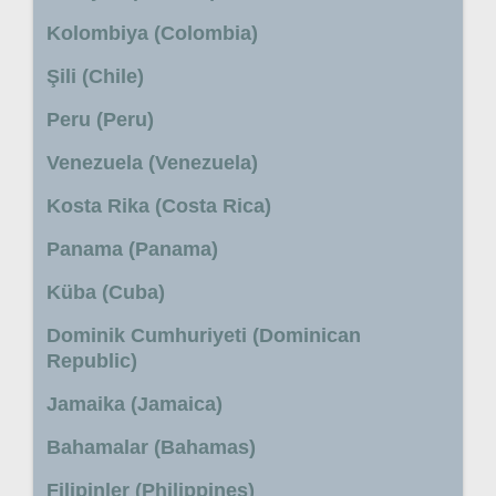
Kolombiya (Colombia)
Şili (Chile)
Peru (Peru)
Venezuela (Venezuela)
Kosta Rika (Costa Rica)
Panama (Panama)
Küba (Cuba)
Dominik Cumhuriyeti (Dominican
Republic)
Jamaika (Jamaica)
Bahamalar (Bahamas)
Filipinler (Philippines)