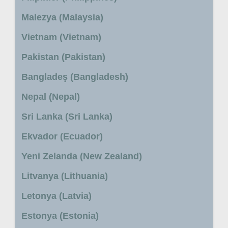
Malezya (Malaysia)
Vietnam (Vietnam)
Pakistan (Pakistan)
Bangladeş (Bangladesh)
Nepal (Nepal)
Sri Lanka (Sri Lanka)
Ekvador (Ecuador)
Yeni Zelanda (New Zealand)
Litvanya (Lithuania)
Letonya (Latvia)
Estonya (Estonia)