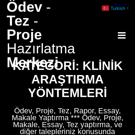
Ödev
-
Skip
Turkish
▼
to
Tez
-
content
Proje
Hazırlatma
Merkezi
KATEGORI:
KLINIK
ARAŞTIRMA
YÖNTEMLERI
Ödev, Proje, Tez, Rapor, Essay,
Makale Yaptırma *** Ödev, Proje,
Makale, Essay, Tez yaptırma, ve
diğer talepleriniz konusunda