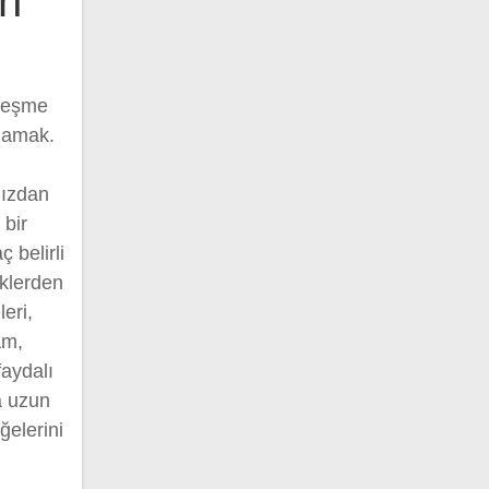
n
leşme
klamak.
nızdan
 bir
 belirli
üklerden
eri,
am,
aydalı
a uzun
ğelerini