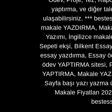
yaptırma, ve diğer ta
ulaşabilirsiniz. *** bes
makale YAZDIRMA, Makale
Yazımı, İngilizce makal
Sepeti ekşi, Bilkent Essa
essay yazdırma, Essay ö
ödev YAPTIRMA sitesi, P
YAPTIRMA, Makale YAZDI
Sayfa başı yazı yazma 
Makale Fiyatları 20
bestes