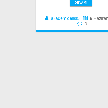
DEVAMI
akademidelisi5
9 Hazira
0