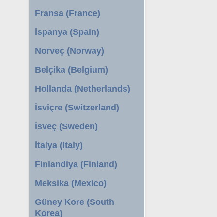
Fransa (France)
İspanya (Spain)
Norveç (Norway)
Belçika (Belgium)
Hollanda (Netherlands)
İsviçre (Switzerland)
İsveç (Sweden)
İtalya (Italy)
Finlandiya (Finland)
Meksika (Mexico)
Güney Kore (South
Korea)