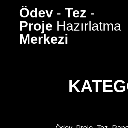
Skip
Ödev
-
Tez
-
to
content
Proje
Hazırlatma
Merkezi
KATEG
Ödev, Proje, Tez, Rapo