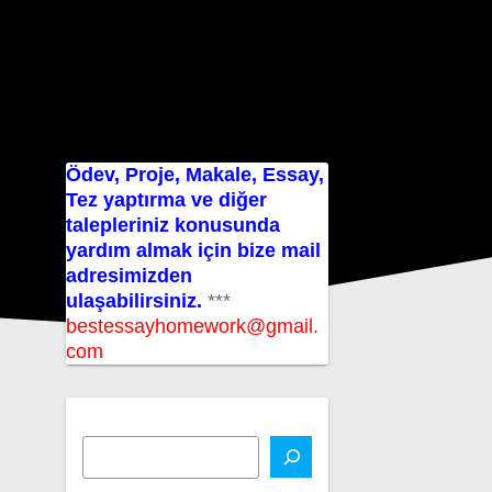
Ödev, Proje, Makale, Essay,
Tez yaptırma ve diğer
talepleriniz konusunda
yardım almak için bize mail
adresimizden
ulaşabilirsiniz.
***
bestessayhomework@gmail.
com