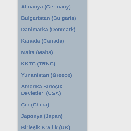
Almanya (Germany)
Bulgaristan (Bulgaria)
Danimarka (Denmark)
Kanada (Canada)
Malta (Malta)
KKTC (TRNC)
Yunanistan (Greece)
Amerika Birleşik
Devletleri (USA)
Çin (China)
Japonya (Japan)
Birleşik Krallık (UK)