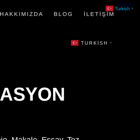
Turkish
▼
HAKKIMIZDA
BLOG
İLETIŞIM
TURKISH
▼
ZASYON
oje, Makale, Essay, Tez