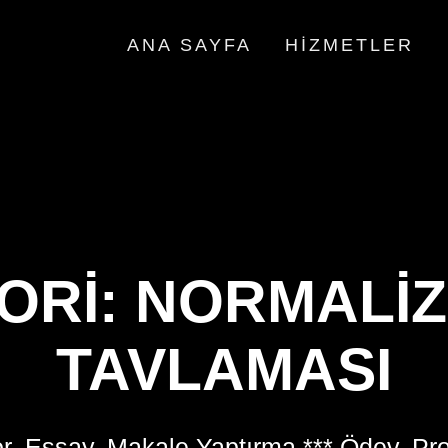
ANA SAYFA
HIZMETLER
ORI:
NORMALI
TAVLAMASI
r, Essay, Makale Yaptırma *** Ödev, Pr