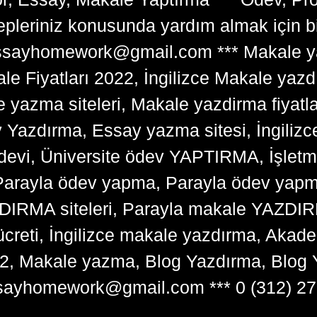
lepleriniz konusunda yardım almak için 
tessayhomework@gmail.com *** Makale ya
 Fiyatları 2022, İngilizce Makale yazd
e yazma siteleri, Makale yazdirma fiyatl
y Yazdırma, Essay yazma sitesi, İngilizce
devi, Üniversite ödev YAPTIRMA, İşlet
arayla ödev yapma, Parayla ödev yapma 
RMA siteleri, Parayla makale YAZDIRMA
ücreti, İngilizce makale yazdırma, Ak
22, Makale yazma, Blog Yazdırma, Blog 
sayhomework@gmail.com *** 0 (312) 27