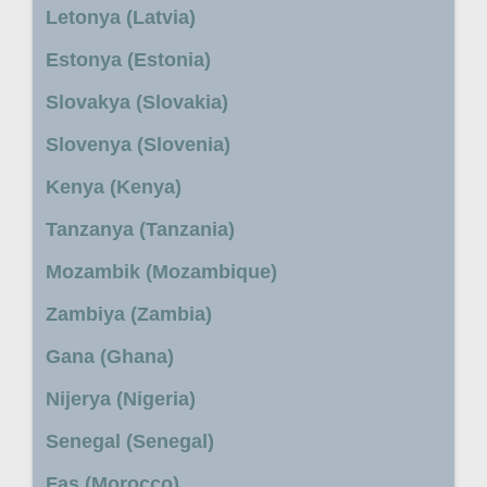
Letonya (Latvia)
Estonya (Estonia)
Slovakya (Slovakia)
Slovenya (Slovenia)
Kenya (Kenya)
Tanzanya (Tanzania)
Mozambik (Mozambique)
Zambiya (Zambia)
Gana (Ghana)
Nijerya (Nigeria)
Senegal (Senegal)
Fas (Morocco)