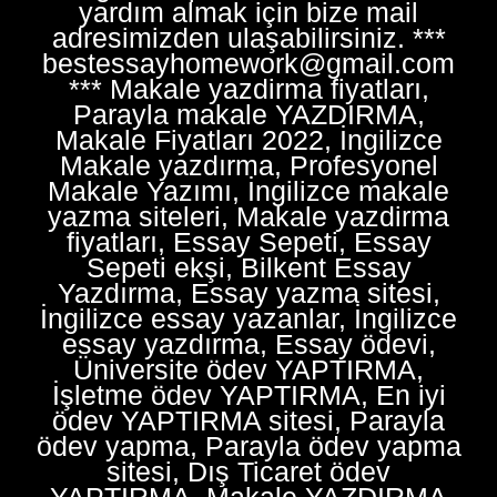
yardım almak için bize mail
adresimizden ulaşabilirsiniz. ***
bestessayhomework@gmail.com
*** Makale yazdirma fiyatları,
Parayla makale YAZDIRMA,
Makale Fiyatları 2022, İngilizce
Makale yazdırma, Profesyonel
Makale Yazımı, İngilizce makale
yazma siteleri, Makale yazdirma
fiyatları, Essay Sepeti, Essay
Sepeti ekşi, Bilkent Essay
Yazdırma, Essay yazma sitesi,
İngilizce essay yazanlar, İngilizce
essay yazdırma, Essay ödevi,
Üniversite ödev YAPTIRMA,
İşletme ödev YAPTIRMA, En iyi
ödev YAPTIRMA sitesi, Parayla
ödev yapma, Parayla ödev yapma
sitesi, Dış Ticaret ödev
YAPTIRMA, Makale YAZDIRMA