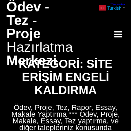
Ödev
-
Skip
Turkish
▼
to
Tez
-
content
Proje
Hazırlatma
Merkezi
KATEGORI:
SITE
ERIŞIM ENGELI
KALDIRMA
Ödev, Proje, Tez, Rapor, Essay,
Makale Yaptırma *** Ödev, Proje,
Makale, Essay, Tez yaptırma, ve
diğer talepleriniz konusunda