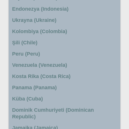
Endonezya (Indonesia)
Ukrayna (Ukraine)
Kolombiya (Colombia)
Şili (Chile)
Peru (Peru)
Venezuela (Venezuela)
Kosta Rika (Costa Rica)
Panama (Panama)
Küba (Cuba)
Dominik Cumhuriyeti (Dominican
Republic)
Jamaika (Jamaica)