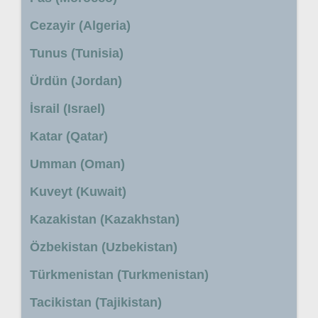
Cezayir (Algeria)
Tunus (Tunisia)
Ürdün (Jordan)
İsrail (Israel)
Katar (Qatar)
Umman (Oman)
Kuveyt (Kuwait)
Kazakistan (Kazakhstan)
Özbekistan (Uzbekistan)
Türkmenistan (Turkmenistan)
Tacikistan (Tajikistan)