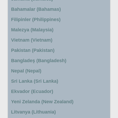
Bahamalar (Bahamas)
Filipinler (Philippines)
Malezya (Malaysia)
Vietnam (Vietnam)
Pakistan (Pakistan)
Bangladeş (Bangladesh)
Nepal (Nepal)
Sri Lanka (Sri Lanka)
Ekvador (Ecuador)
Yeni Zelanda (New Zealand)
Litvanya (Lithuania)