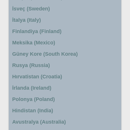
İsveç (Sweden)
İtalya (Italy)
Finlandiya (Finland)
Meksika (Mexico)
Güney Kore (South Korea)
Rusya (Russia)
Hırvatistan (Croatia)
İrlanda (Ireland)
Polonya (Poland)
Hindistan (India)
Avustralya (Australia)