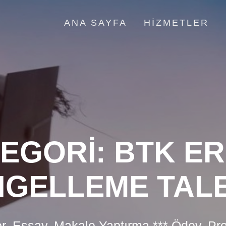
ANA SAYFA
HIZMETLER
EGORI:
BTK ER
NGELLEME TALE
r, Essay, Makale Yaptırma *** Ödev, Pr