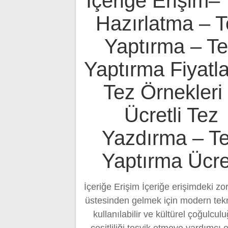
İçeriğe Erişim–
Hazırlatma – T
Yaptırma – T
Yaptırma Fiyatla
Tez Örnekleri
Ücretli Tez
Yazdırma – T
Yaptırma Ücre
İçeriğe Erişim İçeriğe erişimdeki zor
üstesinden gelmek için modern tekn
kullanılabilir ve kültürel çoğulcul
çeşitliliği teşvik etmeye yardımcı ol