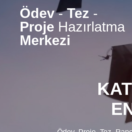
Skip
Ödev
-
Tez
-
to
content
Proje
Hazırlatma
Merkezi
KAT
E
Ödev, Proje, Tez, Rapo