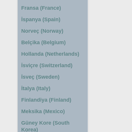
Fransa (France)
İspanya (Spain)
Norveç (Norway)
Belçika (Belgium)
Hollanda (Netherlands)
İsviçre (Switzerland)
İsveç (Sweden)
İtalya (Italy)
Finlandiya (Finland)
Meksika (Mexico)
Güney Kore (South
Korea)