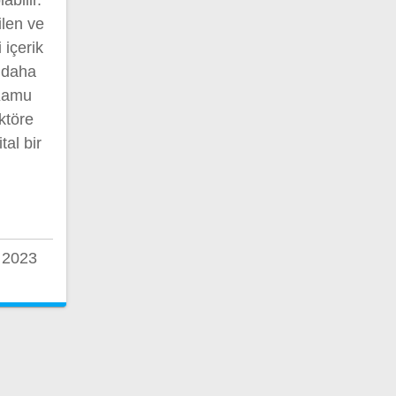
ilen ve
 içerik
a daha
 Kamu
ktöre
tal bir
 2023