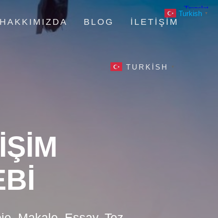
Turkish
▼
HAKKIMIZDA
BLOG
İLETIŞIM
TURKISH
▼
IŞIM
BI
oje, Makale, Essay, Tez