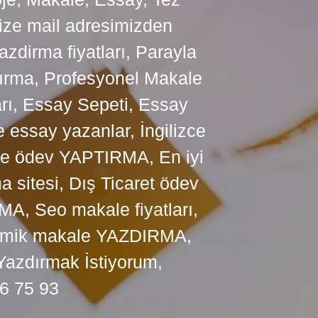
bize mail adresimizden
zdirma fiyatları, Parayla
ırma, Profesyonel Makale
arı, Essay Sepeti, Essay
 essay yazanlar, İngilizce
me ödev YAPTIRMA, En iyi
sitesi, Dış Ticaret ödev
, Seo makale fiyatları,
ademik makale YAZDIRMA,
Yazdırmak İstiyorum,
6 75 93