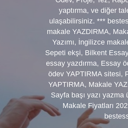
yaptırma, ve diğer ta
ulaşabilirsiniz. *** bes
makale YAZDIRMA, Makale
Yazımı, İngilizce makal
Sepeti ekşi, Bilkent Essa
essay yazdırma, Essay ö
ödev YAPTIRMA sitesi, P
YAPTIRMA, Makale YAZDI
Sayfa başı yazı yazma 
Makale Fiyatları 20
bestes