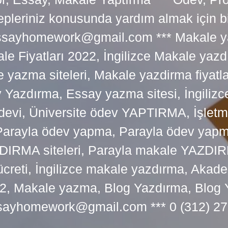
lepleriniz konusunda yardım almak için 
tessayhomework@gmail.com *** Makale ya
 Fiyatları 2022, İngilizce Makale yazd
e yazma siteleri, Makale yazdirma fiyatl
y Yazdırma, Essay yazma sitesi, İngilizce
devi, Üniversite ödev YAPTIRMA, İşlet
arayla ödev yapma, Parayla ödev yapma 
RMA siteleri, Parayla makale YAZDIRMA
ücreti, İngilizce makale yazdırma, Ak
22, Makale yazma, Blog Yazdırma, Blog 
sayhomework@gmail.com *** 0 (312) 27