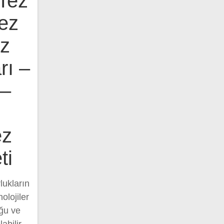
 Tez
ez
ez
rı –
 –
ez
ti
lukların
olojiler
uğu ve
abilir.