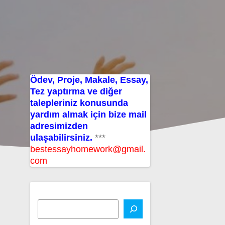
Ödev, Proje, Makale, Essay,
Tez yaptırma ve diğer
talepleriniz konusunda
yardım almak için bize mail
adresimizden
ulaşabilirsiniz.
***
bestessayhomework@gmail.
com