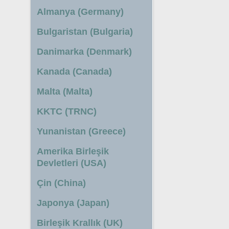
Almanya (Germany)
Bulgaristan (Bulgaria)
Danimarka (Denmark)
Kanada (Canada)
Malta (Malta)
KKTC (TRNC)
Yunanistan (Greece)
Amerika Birleşik
Devletleri (USA)
Çin (China)
Japonya (Japan)
Birleşik Krallık (UK)