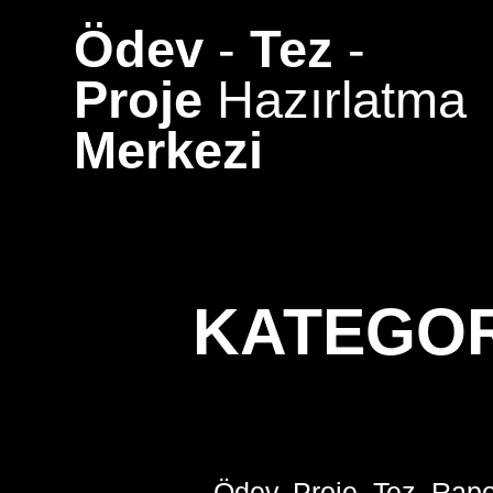
Skip
Ödev
-
Tez
-
to
content
Proje
Hazırlatma
Merkezi
KATEGOR
Ödev, Proje, Tez, Rapo