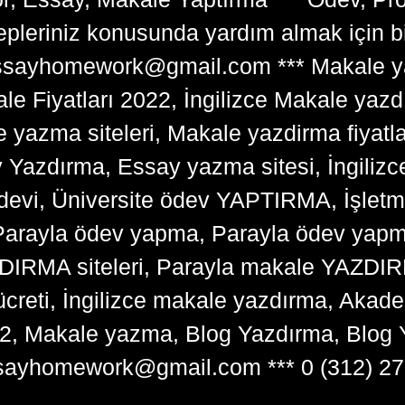
lepleriniz konusunda yardım almak için 
tessayhomework@gmail.com *** Makale ya
 Fiyatları 2022, İngilizce Makale yazd
e yazma siteleri, Makale yazdirma fiyatl
y Yazdırma, Essay yazma sitesi, İngilizce
devi, Üniversite ödev YAPTIRMA, İşlet
arayla ödev yapma, Parayla ödev yapma 
RMA siteleri, Parayla makale YAZDIRMA
ücreti, İngilizce makale yazdırma, Ak
22, Makale yazma, Blog Yazdırma, Blog 
sayhomework@gmail.com *** 0 (312) 27