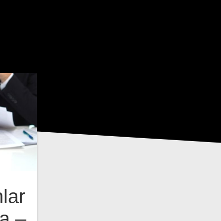
lar
a –