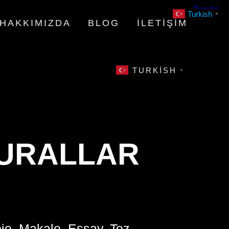
Turkish
▼
HAKKIMIZDA
BLOG
İLETIŞIM
TURKISH
▼
KURALLAR
oje, Makale, Essay, Tez