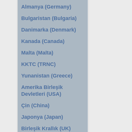
Almanya (Germany)
Bulgaristan (Bulgaria)
Danimarka (Denmark)
Kanada (Canada)
Malta (Malta)
KKTC (TRNC)
Yunanistan (Greece)
Amerika Birleşik
Devletleri (USA)
Çin (China)
Japonya (Japan)
Birleşik Krallık (UK)