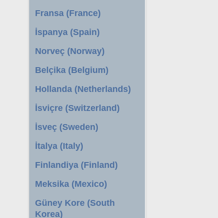
Fransa (France)
İspanya (Spain)
Norveç (Norway)
Belçika (Belgium)
Hollanda (Netherlands)
İsviçre (Switzerland)
İsveç (Sweden)
İtalya (Italy)
Finlandiya (Finland)
Meksika (Mexico)
Güney Kore (South
Korea)