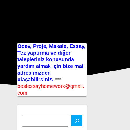
Ödev, Proje, Makale, Essay,
Tez yaptırma ve diğer
talepleriniz konusunda
yardım almak için bize mail
adresimizden
ulaşabilirsiniz.
***
bestessayhomework@gmail.
com