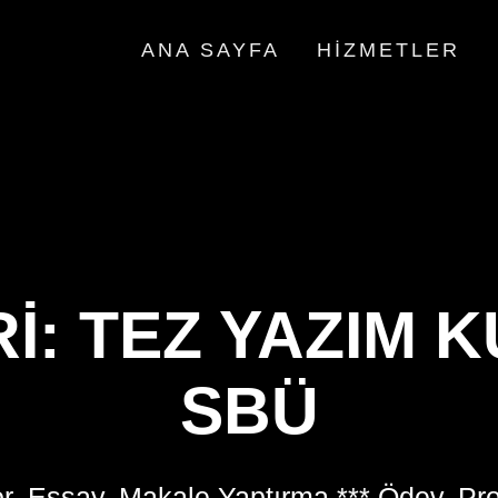
ANA SAYFA
HIZMETLER
I:
TEZ YAZIM 
SBÜ
r, Essay, Makale Yaptırma *** Ödev, Pr