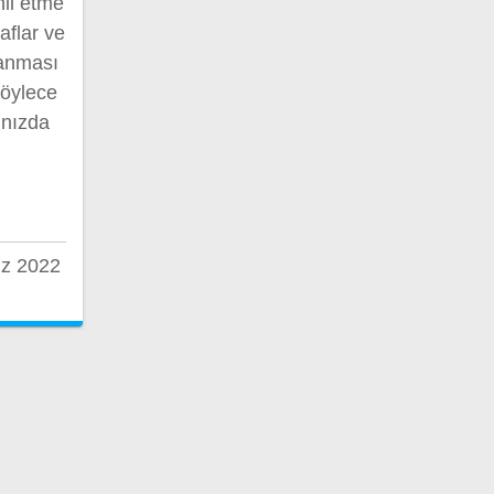
hil etme
aflar ve
lanması
böylece
ınızda
z 2022