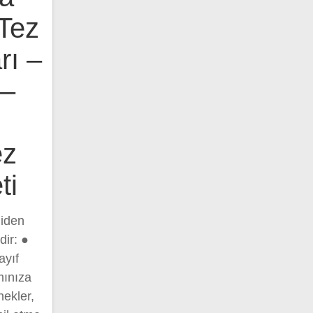
Tez
rı –
 –
ez
ti
niden
dir: ●
ayıf
mınıza
nekler,