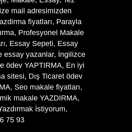
bize mail adresimizden
zdirma fiyatları, Parayla
ırma, Profesyonel Makale
arı, Essay Sepeti, Essay
 essay yazanlar, İngilizce
me ödev YAPTIRMA, En iyi
sitesi, Dış Ticaret ödev
, Seo makale fiyatları,
ademik makale YAZDIRMA,
Yazdırmak İstiyorum,
6 75 93