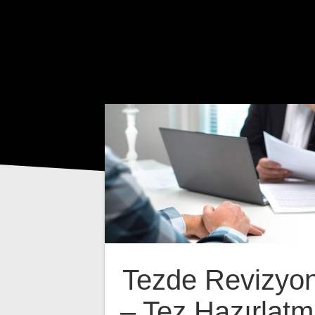
Tezde Revizyon
– Tez Hazırlatm