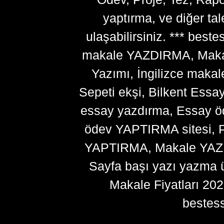
yaptırma, ve diğer ta
ulaşabilirsiniz. *** bes
makale YAZDIRMA, Makale
Yazımı, İngilizce makal
Sepeti ekşi, Bilkent Essa
essay yazdırma, Essay ö
ödev YAPTIRMA sitesi, P
YAPTIRMA, Makale YAZDI
Sayfa başı yazı yazma 
Makale Fiyatları 20
bestes