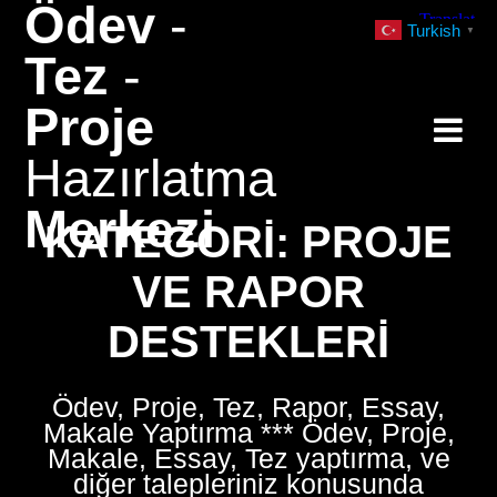
Ödev
-
Skip
Turkish
▼
to
Tez
-
content
Proje
Hazırlatma
Merkezi
KATEGORI:
PROJE
VE RAPOR
DESTEKLERI
Ödev, Proje, Tez, Rapor, Essay,
Makale Yaptırma *** Ödev, Proje,
Makale, Essay, Tez yaptırma, ve
diğer talepleriniz konusunda