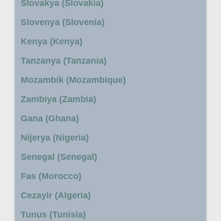
Slovakya (Slovakia)
Slovenya (Slovenia)
Kenya (Kenya)
Tanzanya (Tanzania)
Mozambik (Mozambique)
Zambiya (Zambia)
Gana (Ghana)
Nijerya (Nigeria)
Senegal (Senegal)
Fas (Morocco)
Cezayir (Algeria)
Tunus (Tunisia)