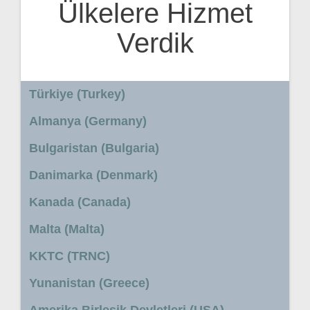
Ülkelere Hizmet
Verdik
Türkiye (Turkey)
Almanya (Germany)
Bulgaristan (Bulgaria)
Danimarka (Denmark)
Kanada (Canada)
Malta (Malta)
KKTC (TRNC)
Yunanistan (Greece)