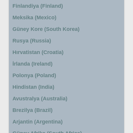
Finlandiya (Finland)
Meksika (Mexico)
Güney Kore (South Korea)
Rusya (Russia)
Hırvatistan (Croatia)
İrlanda (Ireland)
Polonya (Poland)
Hindistan (India)
Avustralya (Australia)
Brezilya (Brazil)
Arjantin (Argentina)