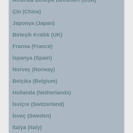
Amerika Birleşik Devletleri (USA)
Çin (China)
Japonya (Japan)
Birleşik Krallık (UK)
Fransa (France)
İspanya (Spain)
Norveç (Norway)
Belçika (Belgium)
Hollanda (Netherlands)
İsviçre (Switzerland)
İsveç (Sweden)
İtalya (Italy)