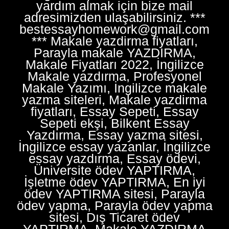
yardım almak için bize mail
adresimizden ulaşabilirsiniz. ***
bestessayhomework@gmail.com
*** Makale yazdirma fiyatları,
Parayla makale YAZDIRMA,
Makale Fiyatları 2022, İngilizce
Makale yazdırma, Profesyonel
Makale Yazımı, İngilizce makale
yazma siteleri, Makale yazdirma
fiyatları, Essay Sepeti, Essay
Sepeti ekşi, Bilkent Essay
Yazdırma, Essay yazma sitesi,
İngilizce essay yazanlar, İngilizce
essay yazdırma, Essay ödevi,
Üniversite ödev YAPTIRMA,
İşletme ödev YAPTIRMA, En iyi
ödev YAPTIRMA sitesi, Parayla
ödev yapma, Parayla ödev yapma
sitesi, Dış Ticaret ödev
YAPTIRMA, Makale YAZDIRMA