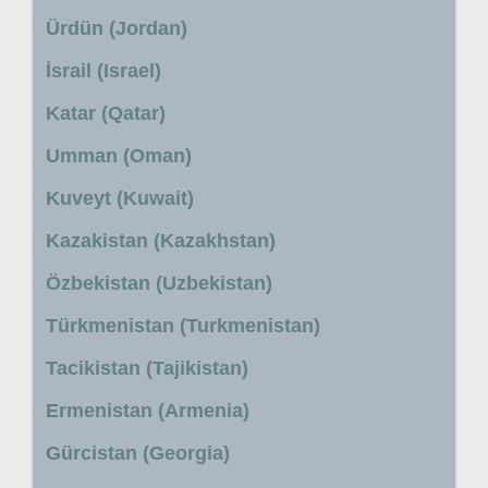
Ürdün (Jordan)
İsrail (Israel)
Katar (Qatar)
Umman (Oman)
Kuveyt (Kuwait)
Kazakistan (Kazakhstan)
Özbekistan (Uzbekistan)
Türkmenistan (Turkmenistan)
Tacikistan (Tajikistan)
Ermenistan (Armenia)
Gürcistan (Georgia)