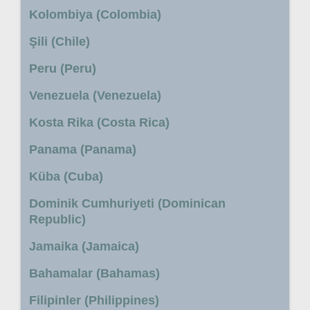
Kolombiya (Colombia)
Şili (Chile)
Peru (Peru)
Venezuela (Venezuela)
Kosta Rika (Costa Rica)
Panama (Panama)
Küba (Cuba)
Dominik Cumhuriyeti (Dominican
Republic)
Jamaika (Jamaica)
Bahamalar (Bahamas)
Filipinler (Philippines)