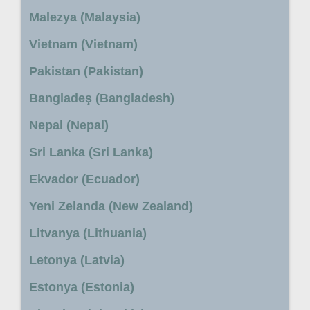
Malezya (Malaysia)
Vietnam (Vietnam)
Pakistan (Pakistan)
Bangladeş (Bangladesh)
Nepal (Nepal)
Sri Lanka (Sri Lanka)
Ekvador (Ecuador)
Yeni Zelanda (New Zealand)
Litvanya (Lithuania)
Letonya (Latvia)
Estonya (Estonia)