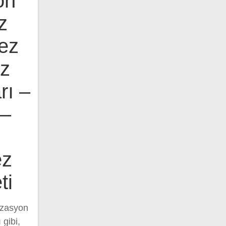
on
z
ez
ez
rı –
 –
ez
ti
zasyon
 gibi,