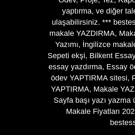
yaptırma, ve diğer ta
ulaşabilirsiniz. *** bes
makale YAZDIRMA, Makale
Yazımı, İngilizce makal
Sepeti ekşi, Bilkent Essa
essay yazdırma, Essay ö
ödev YAPTIRMA sitesi, P
YAPTIRMA, Makale YAZDI
Sayfa başı yazı yazma 
Makale Fiyatları 20
bestes