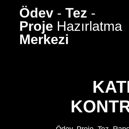
Skip
Ödev
-
Tez
-
to
content
Proje
Hazırlatma
Merkezi
KAT
KONTR
Ödev, Proje, Tez, Rapo