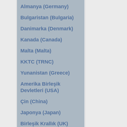
Almanya (Germany)
Bulgaristan (Bulgaria)
Danimarka (Denmark)
Kanada (Canada)
Malta (Malta)
KKTC (TRNC)
Yunanistan (Greece)
Amerika Birleşik
Devletleri (USA)
Çin (China)
Japonya (Japan)
Birleşik Krallık (UK)