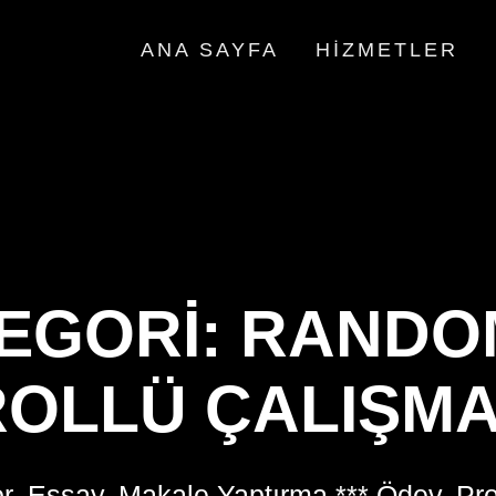
ANA SAYFA
HIZMETLER
EGORI:
RANDO
OLLÜ ÇALIŞMA
r, Essay, Makale Yaptırma *** Ödev, Pr