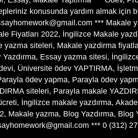
lepleriniz konusunda yardım almak için 
tessayhomework@gmail.com *** Makale ya
 Fiyatları 2022, İngilizce Makale yazd
e yazma siteleri, Makale yazdirma fiyatl
y Yazdırma, Essay yazma sitesi, İngilizce
devi, Üniversite ödev YAPTIRMA, İşlet
arayla ödev yapma, Parayla ödev yapma 
RMA siteleri, Parayla makale YAZDIRMA
ücreti, İngilizce makale yazdırma, Ak
22, Makale yazma, Blog Yazdırma, Blog 
sayhomework@gmail.com *** 0 (312) 27