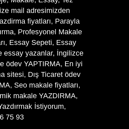
bize mail adresimizden
zdirma fiyatları, Parayla
ırma, Profesyonel Makale
arı, Essay Sepeti, Essay
 essay yazanlar, İngilizce
me ödev YAPTIRMA, En iyi
sitesi, Dış Ticaret ödev
, Seo makale fiyatları,
ademik makale YAZDIRMA,
Yazdırmak İstiyorum,
6 75 93