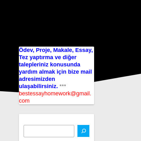
Ödev, Proje, Makale, Essay,
Tez yaptırma ve diğer
talepleriniz konusunda
yardım almak için bize mail
adresimizden
ulaşabilirsiniz.
***
bestessayhomework@gmail.
com