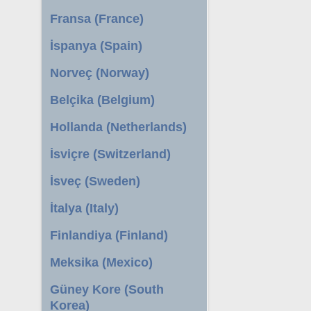
Fransa (France)
İspanya (Spain)
Norveç (Norway)
Belçika (Belgium)
Hollanda (Netherlands)
İsviçre (Switzerland)
İsveç (Sweden)
İtalya (Italy)
Finlandiya (Finland)
Meksika (Mexico)
Güney Kore (South
Korea)