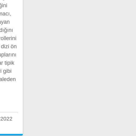
ğini
macı,
ayan
dığını
llerini
 dizi ön
plarını
r tipik
i gibi
haleden
 2022