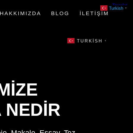
Turkish
▼
HAKKIMIZDA
BLOG
İLETIŞIM
TURKISH
▼
MIZE
 NEDIR
oje, Makale, Essay, Tez