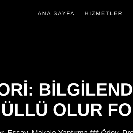
ANA SAYFA
HIZMETLER
ORI:
BILGILEND
ÜLLÜ OLUR F
r, Essay, Makale Yaptırma *** Ödev, Pr