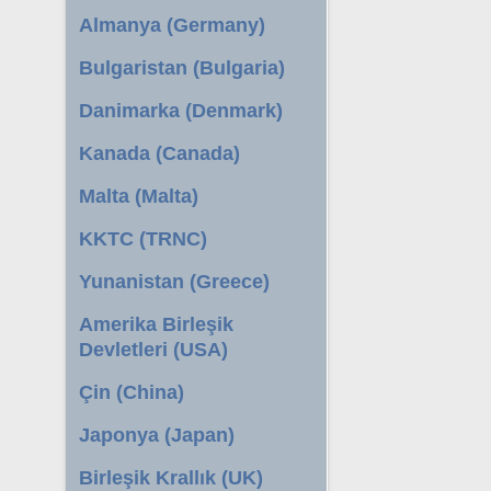
Almanya (Germany)
Bulgaristan (Bulgaria)
Danimarka (Denmark)
Kanada (Canada)
Malta (Malta)
KKTC (TRNC)
Yunanistan (Greece)
Amerika Birleşik
Devletleri (USA)
Çin (China)
Japonya (Japan)
Birleşik Krallık (UK)