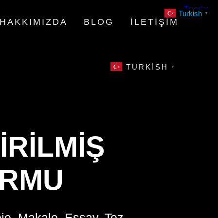
Turkish
▼
HAKKIMIZDA
BLOG
İLETIŞIM
TURKISH
▼
IRILMIŞ
ORMU
oje, Makale, Essay, Tez