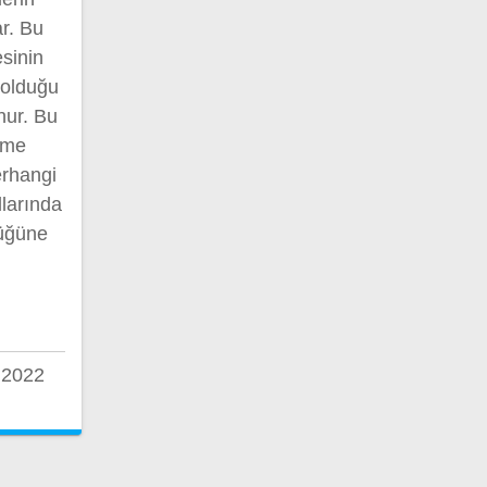
ar. Bu
esinin
 olduğu
nur. Bu
nme
erhangi
llarında
düğüne
 2022