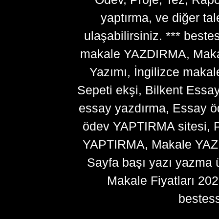
yaptırma, ve diğer ta
ulaşabilirsiniz. *** bes
makale YAZDIRMA, Makale
Yazımı, İngilizce makal
Sepeti ekşi, Bilkent Essa
essay yazdırma, Essay ö
ödev YAPTIRMA sitesi, P
YAPTIRMA, Makale YAZDI
Sayfa başı yazı yazma 
Makale Fiyatları 20
bestes