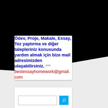
Ödev, Proje, Makale, Essay,
Tez yaptırma ve diğer
talepleriniz konusunda
yardım almak için bize mail
adresimizden
ulaşabilirsiniz.
***
bestessayhomework@gmail.
com