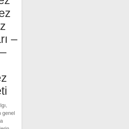
ez
ez
ez
rı –
 –
ez
ti
lgı,
n genel
ya
lerin