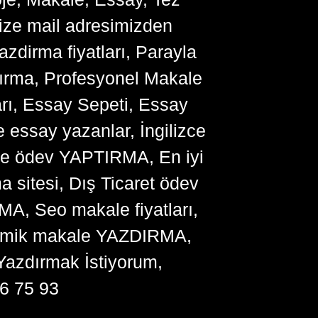
bize mail adresimizden
zdirma fiyatları, Parayla
ırma, Profesyonel Makale
arı, Essay Sepeti, Essay
 essay yazanlar, İngilizce
me ödev YAPTIRMA, En iyi
sitesi, Dış Ticaret ödev
, Seo makale fiyatları,
ademik makale YAZDIRMA,
Yazdırmak İstiyorum,
6 75 93