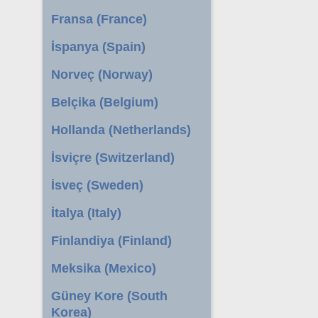
Fransa (France)
İspanya (Spain)
Norveç (Norway)
Belçika (Belgium)
Hollanda (Netherlands)
İsviçre (Switzerland)
İsveç (Sweden)
İtalya (Italy)
Finlandiya (Finland)
Meksika (Mexico)
Güney Kore (South
Korea)