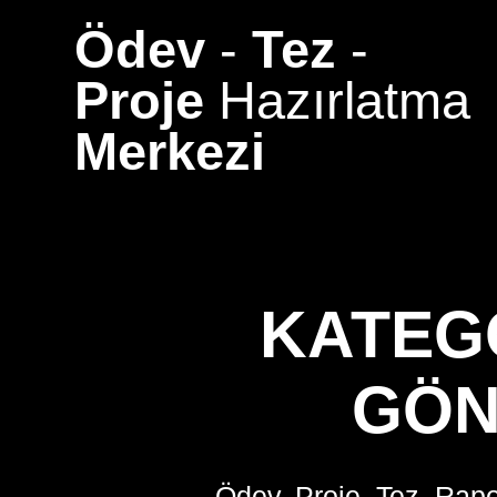
Skip
Ödev
-
Tez
-
to
content
Proje
Hazırlatma
Merkezi
KATEG
GÖN
Ödev, Proje, Tez, Rapo