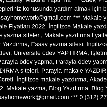
lepleriniz konusunda yardım almak için 
tessayhomework@gmail.com *** Makale ya
 Fiyatları 2022, İngilizce Makale yazd
e yazma siteleri, Makale yazdirma fiyatl
y Yazdırma, Essay yazma sitesi, İngilizce
devi, Üniversite ödev YAPTIRMA, İşlet
arayla ödev yapma, Parayla ödev yapma 
RMA siteleri, Parayla makale YAZDIRMA
ücreti, İngilizce makale yazdırma, Ak
22, Makale yazma, Blog Yazdırma, Blog 
sayhomework@gmail.com *** 0 (312) 27