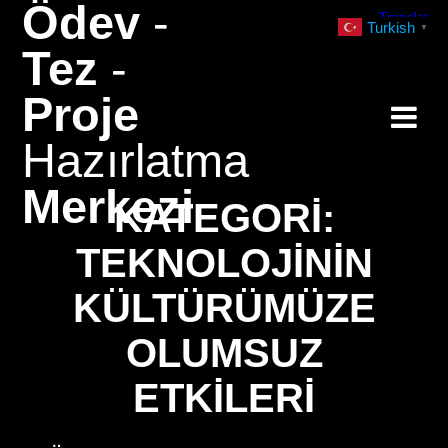
Ödev
-
Skip
Turkish
▼
to
Tez
-
content
Proje
Hazırlatma
Merkezi
KATEGORI:
TEKNOLOJININ
KÜLTÜRÜMÜZE
OLUMSUZ
ETKILERI