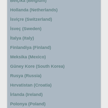
Belçika (Belgium)
Hollanda (Netherlands)
İsviçre (Switzerland)
İsveç (Sweden)
İtalya (Italy)
Finlandiya (Finland)
Meksika (Mexico)
Güney Kore (South Korea)
Rusya (Russia)
Hırvatistan (Croatia)
İrlanda (Ireland)
Polonya (Poland)