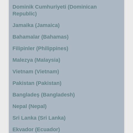
Dominik Cumhuriyeti (Dominican
Republic)
Jamaika (Jamaica)
Bahamalar (Bahamas)
Filipinler (Philippines)
Malezya (Malaysia)
Vietnam (Vietnam)
Pakistan (Pakistan)
Bangladeş (Bangladesh)
Nepal (Nepal)
Sri Lanka (Sri Lanka)
Ekvador (Ecuador)