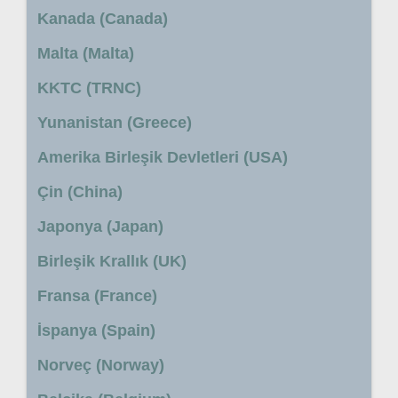
Kanada (Canada)
Malta (Malta)
KKTC (TRNC)
Yunanistan (Greece)
Amerika Birleşik Devletleri (USA)
Çin (China)
Japonya (Japan)
Birleşik Krallık (UK)
Fransa (France)
İspanya (Spain)
Norveç (Norway)