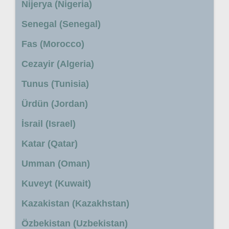
Nijerya (Nigeria)
Senegal (Senegal)
Fas (Morocco)
Cezayir (Algeria)
Tunus (Tunisia)
Ürdün (Jordan)
İsrail (Israel)
Katar (Qatar)
Umman (Oman)
Kuveyt (Kuwait)
Kazakistan (Kazakhstan)
Özbekistan (Uzbekistan)