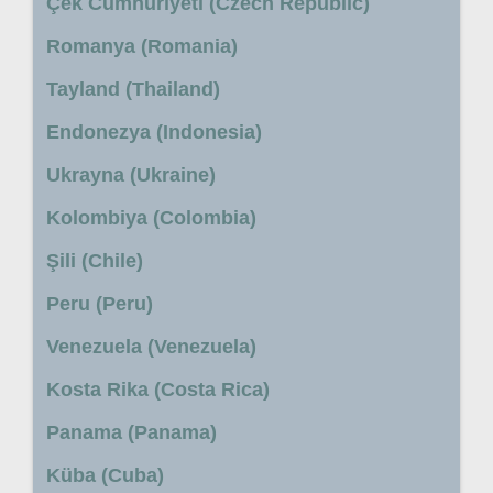
Çek Cumhuriyeti (Czech Republic)
Romanya (Romania)
Tayland (Thailand)
Endonezya (Indonesia)
Ukrayna (Ukraine)
Kolombiya (Colombia)
Şili (Chile)
Peru (Peru)
Venezuela (Venezuela)
Kosta Rika (Costa Rica)
Panama (Panama)
Küba (Cuba)