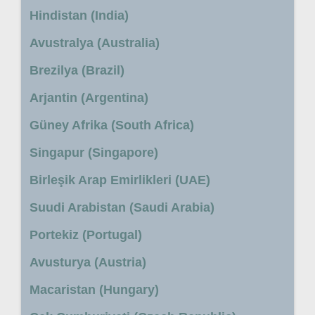
Hindistan (India)
Avustralya (Australia)
Brezilya (Brazil)
Arjantin (Argentina)
Güney Afrika (South Africa)
Singapur (Singapore)
Birleşik Arap Emirlikleri (UAE)
Suudi Arabistan (Saudi Arabia)
Portekiz (Portugal)
Avusturya (Austria)
Macaristan (Hungary)