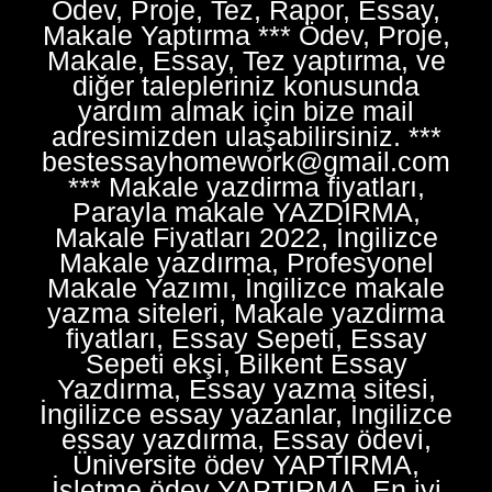
Ödev, Proje, Tez, Rapor, Essay,
Makale Yaptırma *** Ödev, Proje,
Makale, Essay, Tez yaptırma, ve
diğer talepleriniz konusunda
yardım almak için bize mail
adresimizden ulaşabilirsiniz. ***
bestessayhomework@gmail.com
*** Makale yazdirma fiyatları,
Parayla makale YAZDIRMA,
Makale Fiyatları 2022, İngilizce
Makale yazdırma, Profesyonel
Makale Yazımı, İngilizce makale
yazma siteleri, Makale yazdirma
fiyatları, Essay Sepeti, Essay
Sepeti ekşi, Bilkent Essay
Yazdırma, Essay yazma sitesi,
İngilizce essay yazanlar, İngilizce
essay yazdırma, Essay ödevi,
Üniversite ödev YAPTIRMA,
İşletme ödev YAPTIRMA, En iyi