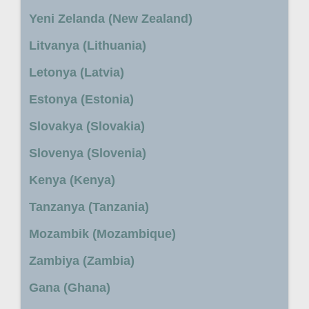
Yeni Zelanda (New Zealand)
Litvanya (Lithuania)
Letonya (Latvia)
Estonya (Estonia)
Slovakya (Slovakia)
Slovenya (Slovenia)
Kenya (Kenya)
Tanzanya (Tanzania)
Mozambik (Mozambique)
Zambiya (Zambia)
Gana (Ghana)