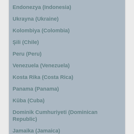
Endonezya (Indonesia)
Ukrayna (Ukraine)
Kolombiya (Colombia)
Şili (Chile)
Peru (Peru)
Venezuela (Venezuela)
Kosta Rika (Costa Rica)
Panama (Panama)
Küba (Cuba)
Dominik Cumhuriyeti (Dominican
Republic)
Jamaika (Jamaica)