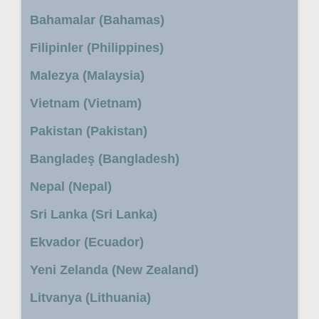
Bahamalar (Bahamas)
Filipinler (Philippines)
Malezya (Malaysia)
Vietnam (Vietnam)
Pakistan (Pakistan)
Bangladeş (Bangladesh)
Nepal (Nepal)
Sri Lanka (Sri Lanka)
Ekvador (Ecuador)
Yeni Zelanda (New Zealand)
Litvanya (Lithuania)