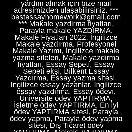
yardım almak için bize mail
adresimizden ulaşabilirsiniz. ***
bestessayhomework@gmail.com
*** Makale yazdirma fiyatları,
Parayla makale YAZDIRMA,
Makale Fiyatları 2022, İngilizce
Makale yazdırma, Profesyonel
Makale Yazımı, İngilizce makale
yazma siteleri, Makale yazdirma
fiyatları, Essay Sepeti, Essay
Sepeti ekşi, Bilkent Essay
Yazdırma, Essay yazma sitesi,
İngilizce essay yazanlar, İngilizce
essay yazdırma, Essay ödevi,
Üniversite ödev YAPTIRMA,
İşletme ödev YAPTIRMA, En iyi
ödev YAPTIRMA sitesi, Parayla
ödev yapma, Parayla ödev yapma
sitesi, Dış Ticaret ödev
YAPTIRMA, Makale YAZDIRMA