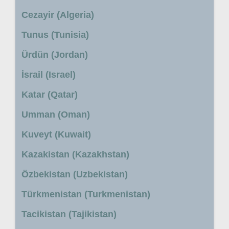
Cezayir (Algeria)
Tunus (Tunisia)
Ürdün (Jordan)
İsrail (Israel)
Katar (Qatar)
Umman (Oman)
Kuveyt (Kuwait)
Kazakistan (Kazakhstan)
Özbekistan (Uzbekistan)
Türkmenistan (Turkmenistan)
Tacikistan (Tajikistan)