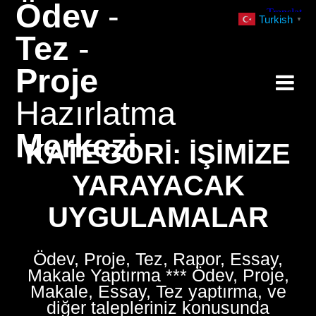
Ödev
-
Skip
Turkish
▼
to
Tez
-
content
Proje
Hazırlatma
Merkezi
KATEGORI:
İŞIMIZE
YARAYACAK
UYGULAMALAR
Ödev, Proje, Tez, Rapor, Essay,
Makale Yaptırma *** Ödev, Proje,
Makale, Essay, Tez yaptırma, ve
diğer talepleriniz konusunda