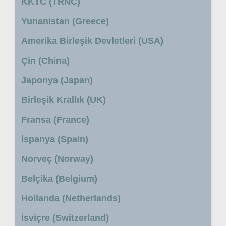
KKTC (TRNC)
Yunanistan (Greece)
Amerika Birleşik Devletleri (USA)
Çin (China)
Japonya (Japan)
Birleşik Krallık (UK)
Fransa (France)
İspanya (Spain)
Norveç (Norway)
Belçika (Belgium)
Hollanda (Netherlands)
İsviçre (Switzerland)