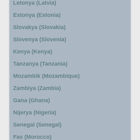
Letonya (Latvia)
Estonya (Estonia)
Slovakya (Slovakia)
Slovenya (Slovenia)
Kenya (Kenya)
Tanzanya (Tanzania)
Mozambik (Mozambique)
Zambiya (Zambia)
Gana (Ghana)
Nijerya (Nigeria)
Senegal (Senegal)
Fas (Morocco)