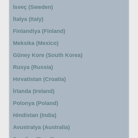
İsveç (Sweden)
İtalya (Italy)
Finlandiya (Finland)
Meksika (Mexico)
Güney Kore (South Korea)
Rusya (Russia)
Hırvatistan (Croatia)
İrlanda (Ireland)
Polonya (Poland)
Hindistan (India)
Avustralya (Australia)