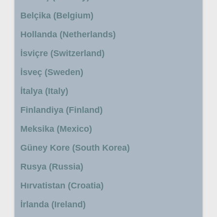
Belçika (Belgium)
Hollanda (Netherlands)
İsviçre (Switzerland)
İsveç (Sweden)
İtalya (Italy)
Finlandiya (Finland)
Meksika (Mexico)
Güney Kore (South Korea)
Rusya (Russia)
Hırvatistan (Croatia)
İrlanda (Ireland)