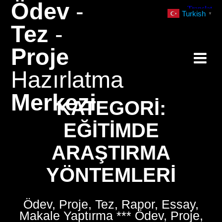
Ödev
-
Skip
Turkish
▼
to
Tez
-
content
Proje
Hazırlatma
Merkezi
KATEGORI:
EĞITIMDE
ARAŞTIRMA
YÖNTEMLERI
Ödev, Proje, Tez, Rapor, Essay,
Makale Yaptırma *** Ödev, Proje,