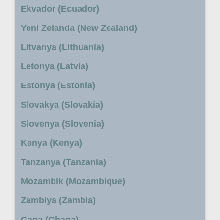
Ekvador (Ecuador)
Yeni Zelanda (New Zealand)
Litvanya (Lithuania)
Letonya (Latvia)
Estonya (Estonia)
Slovakya (Slovakia)
Slovenya (Slovenia)
Kenya (Kenya)
Tanzanya (Tanzania)
Mozambik (Mozambique)
Zambiya (Zambia)
Gana (Ghana)