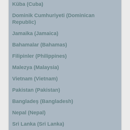
Küba (Cuba)
Dominik Cumhuriyeti (Dominican
Republic)
Jamaika (Jamaica)
Bahamalar (Bahamas)
Filipinler (Philippines)
Malezya (Malaysia)
Vietnam (Vietnam)
Pakistan (Pakistan)
Bangladeş (Bangladesh)
Nepal (Nepal)
Sri Lanka (Sri Lanka)