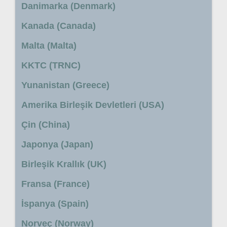
Danimarka (Denmark)
Kanada (Canada)
Malta (Malta)
KKTC (TRNC)
Yunanistan (Greece)
Amerika Birleşik Devletleri (USA)
Çin (China)
Japonya (Japan)
Birleşik Krallık (UK)
Fransa (France)
İspanya (Spain)
Norveç (Norway)