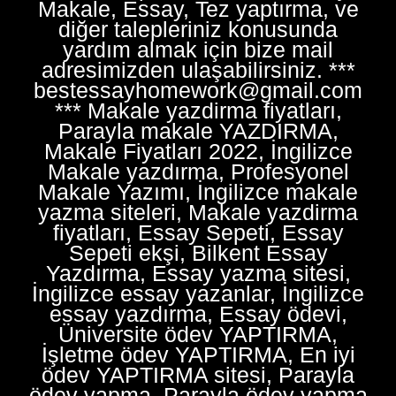
Makale, Essay, Tez yaptırma, ve
diğer talepleriniz konusunda
yardım almak için bize mail
adresimizden ulaşabilirsiniz. ***
bestessayhomework@gmail.com
*** Makale yazdirma fiyatları,
Parayla makale YAZDIRMA,
Makale Fiyatları 2022, İngilizce
Makale yazdırma, Profesyonel
Makale Yazımı, İngilizce makale
yazma siteleri, Makale yazdirma
fiyatları, Essay Sepeti, Essay
Sepeti ekşi, Bilkent Essay
Yazdırma, Essay yazma sitesi,
İngilizce essay yazanlar, İngilizce
essay yazdırma, Essay ödevi,
Üniversite ödev YAPTIRMA,
İşletme ödev YAPTIRMA, En iyi
ödev YAPTIRMA sitesi, Parayla
ödev yapma, Parayla ödev yapma