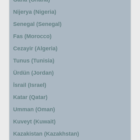
Nijerya (Nigeria)
Senegal (Senegal)
Fas (Morocco)
Cezayir (Algeria)
Tunus (Tunisia)
Ürdün (Jordan)
İsrail (Israel)
Katar (Qatar)
Umman (Oman)
Kuveyt (Kuwait)
Kazakistan (Kazakhstan)