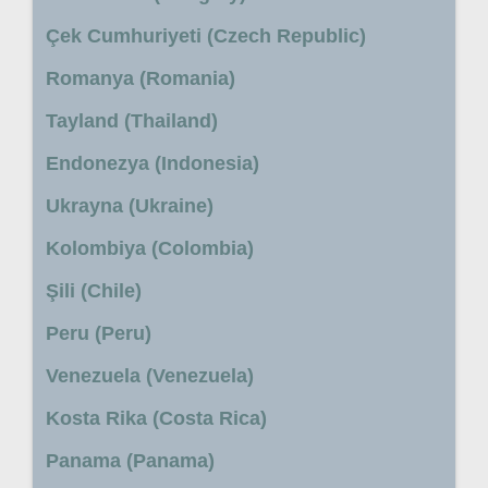
Çek Cumhuriyeti (Czech Republic)
Romanya (Romania)
Tayland (Thailand)
Endonezya (Indonesia)
Ukrayna (Ukraine)
Kolombiya (Colombia)
Şili (Chile)
Peru (Peru)
Venezuela (Venezuela)
Kosta Rika (Costa Rica)
Panama (Panama)