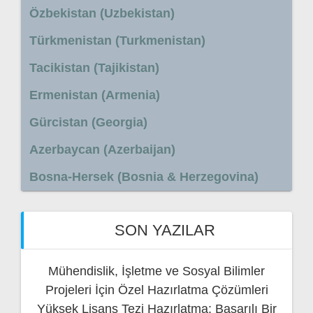
Özbekistan (Uzbekistan)
Türkmenistan (Turkmenistan)
Tacikistan (Tajikistan)
Ermenistan (Armenia)
Gürcistan (Georgia)
Azerbaycan (Azerbaijan)
Bosna-Hersek (Bosnia & Herzegovina)
SON YAZILAR
Mühendislik, İşletme ve Sosyal Bilimler
Projeleri İçin Özel Hazırlatma Çözümleri
Yüksek Lisans Tezi Hazırlatma: Başarılı Bir