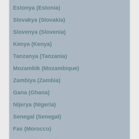
Estonya (Estonia)
Slovakya (Slovakia)
Slovenya (Slovenia)
Kenya (Kenya)
Tanzanya (Tanzania)
Mozambik (Mozambique)
Zambiya (Zambia)
Gana (Ghana)
Nijerya (Nigeria)
Senegal (Senegal)
Fas (Morocco)