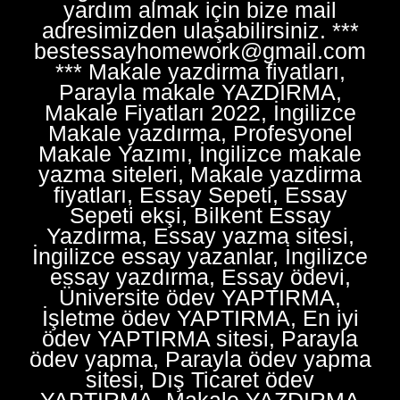
yardım almak için bize mail
adresimizden ulaşabilirsiniz. ***
bestessayhomework@gmail.com
*** Makale yazdirma fiyatları,
Parayla makale YAZDIRMA,
Makale Fiyatları 2022, İngilizce
Makale yazdırma, Profesyonel
Makale Yazımı, İngilizce makale
yazma siteleri, Makale yazdirma
fiyatları, Essay Sepeti, Essay
Sepeti ekşi, Bilkent Essay
Yazdırma, Essay yazma sitesi,
İngilizce essay yazanlar, İngilizce
essay yazdırma, Essay ödevi,
Üniversite ödev YAPTIRMA,
İşletme ödev YAPTIRMA, En iyi
ödev YAPTIRMA sitesi, Parayla
ödev yapma, Parayla ödev yapma
sitesi, Dış Ticaret ödev
YAPTIRMA, Makale YAZDIRMA