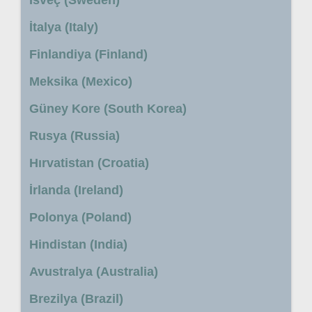
İtalya (Italy)
Finlandiya (Finland)
Meksika (Mexico)
Güney Kore (South Korea)
Rusya (Russia)
Hırvatistan (Croatia)
İrlanda (Ireland)
Polonya (Poland)
Hindistan (India)
Avustralya (Australia)
Brezilya (Brazil)