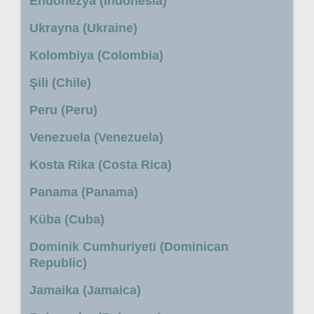
Endonezya (Indonesia)
Ukrayna (Ukraine)
Kolombiya (Colombia)
Şili (Chile)
Peru (Peru)
Venezuela (Venezuela)
Kosta Rika (Costa Rica)
Panama (Panama)
Küba (Cuba)
Dominik Cumhuriyeti (Dominican
Republic)
Jamaika (Jamaica)