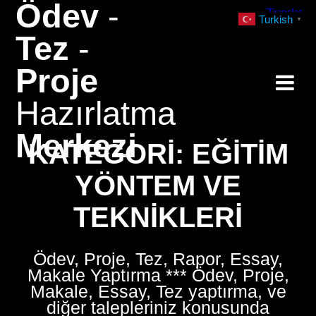
Ödev
-
Skip
Turkish
▼
to
Tez
-
content
Proje
Hazırlatma
Merkezi
KATEGORI:
EĞITIM
YÖNTEM VE
TEKNIKLERI
Ödev, Proje, Tez, Rapor, Essay,
Makale Yaptırma *** Ödev, Proje,
Makale, Essay, Tez yaptırma, ve
diğer talepleriniz konusunda