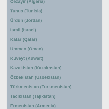
Cezayir (Algeria)
Tunus (Tunisia)
Ürdün (Jordan)
İsrail (Israel)
Katar (Qatar)
Umman (Oman)
Kuveyt (Kuwait)
Kazakistan (Kazakhstan)
Özbekistan (Uzbekistan)
Türkmenistan (Turkmenistan)
Tacikistan (Tajikistan)
Ermenistan (Armenia)