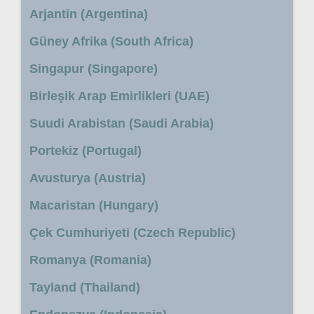
Arjantin (Argentina)
Güney Afrika (South Africa)
Singapur (Singapore)
Birleşik Arap Emirlikleri (UAE)
Suudi Arabistan (Saudi Arabia)
Portekiz (Portugal)
Avusturya (Austria)
Macaristan (Hungary)
Çek Cumhuriyeti (Czech Republic)
Romanya (Romania)
Tayland (Thailand)