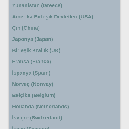
Yunanistan (Greece)
Amerika Birleşik Devletleri (USA)
Çin (China)
Japonya (Japan)
Birleşik Krallık (UK)
Fransa (France)
İspanya (Spain)
Norveç (Norway)
Belçika (Belgium)
Hollanda (Netherlands)
İsviçre (Switzerland)
İsveç (Sweden)