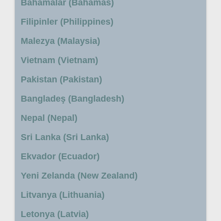
Bahamalar (Bahamas)
Filipinler (Philippines)
Malezya (Malaysia)
Vietnam (Vietnam)
Pakistan (Pakistan)
Bangladeş (Bangladesh)
Nepal (Nepal)
Sri Lanka (Sri Lanka)
Ekvador (Ecuador)
Yeni Zelanda (New Zealand)
Litvanya (Lithuania)
Letonya (Latvia)