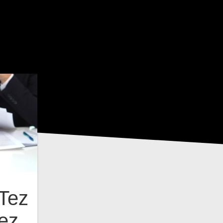
 Tez
ez