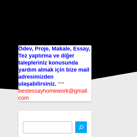
Ödev, Proje, Makale, Essay,
Tez yaptırma ve diğer
talepleriniz konusunda
yardım almak için bize mail
adresimizden
ulaşabilirsiniz.
***
bestessayhomework@gmail.
com