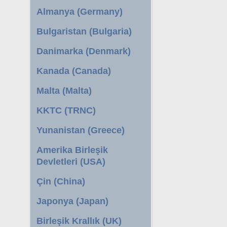
Almanya (Germany)
Bulgaristan (Bulgaria)
Danimarka (Denmark)
Kanada (Canada)
Malta (Malta)
KKTC (TRNC)
Yunanistan (Greece)
Amerika Birleşik
Devletleri (USA)
Çin (China)
Japonya (Japan)
Birleşik Krallık (UK)