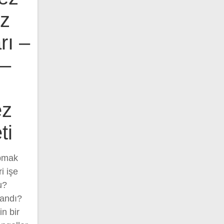
ez
rı –
 –
ez
ti
apmak
i işe
u?
landı?
in bir