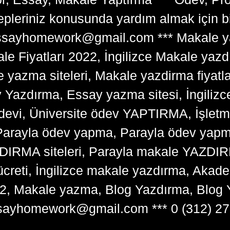
lepleriniz konusunda yardım almak için 
tessayhomework@gmail.com *** Makale ya
 Fiyatları 2022, İngilizce Makale yazd
e yazma siteleri, Makale yazdirma fiyatl
y Yazdırma, Essay yazma sitesi, İngilizce
devi, Üniversite ödev YAPTIRMA, İşlet
arayla ödev yapma, Parayla ödev yapma 
RMA siteleri, Parayla makale YAZDIRMA
ücreti, İngilizce makale yazdırma, Ak
22, Makale yazma, Blog Yazdırma, Blog 
sayhomework@gmail.com *** 0 (312) 27