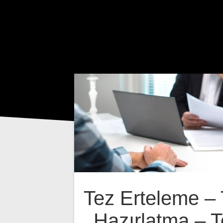
Tez Erteleme –
Hazırlatma – T