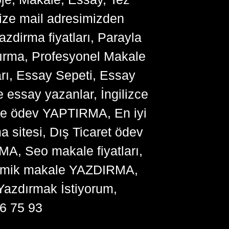
bize mail adresimizden
zdirma fiyatları, Parayla
ırma, Profesyonel Makale
arı, Essay Sepeti, Essay
 essay yazanlar, İngilizce
me ödev YAPTIRMA, En iyi
sitesi, Dış Ticaret ödev
, Seo makale fiyatları,
ademik makale YAZDIRMA,
Yazdırmak İstiyorum,
6 75 93