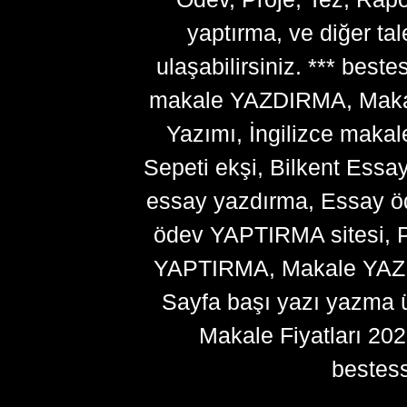
yaptırma, ve diğer ta
ulaşabilirsiniz. *** bes
makale YAZDIRMA, Makale
Yazımı, İngilizce makal
Sepeti ekşi, Bilkent Essa
essay yazdırma, Essay ö
ödev YAPTIRMA sitesi, P
YAPTIRMA, Makale YAZDI
Sayfa başı yazı yazma 
Makale Fiyatları 20
bestes