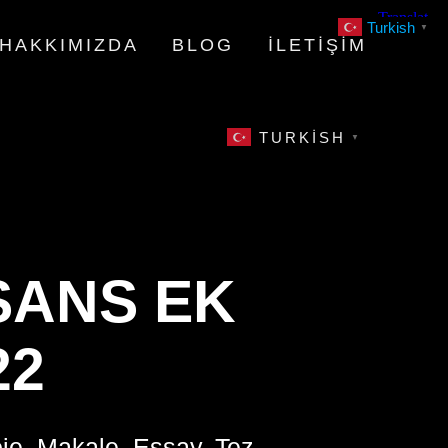
Turkish
▼
HAKKIMIZDA
BLOG
İLETIŞIM
TURKISH
▼
SANS EK
22
oje, Makale, Essay, Tez