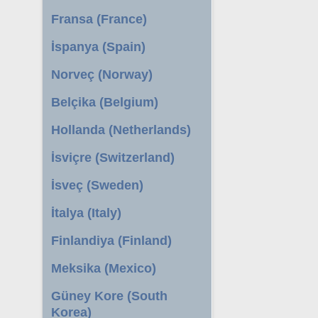
Fransa (France)
İspanya (Spain)
Norveç (Norway)
Belçika (Belgium)
Hollanda (Netherlands)
İsviçre (Switzerland)
İsveç (Sweden)
İtalya (Italy)
Finlandiya (Finland)
Meksika (Mexico)
Güney Kore (South
Korea)