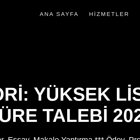
ANA SAYFA
HIZMETLER
RI:
YÜKSEK LI
ÜRE TALEBI 20
r, Essay, Makale Yaptırma *** Ödev, Pr