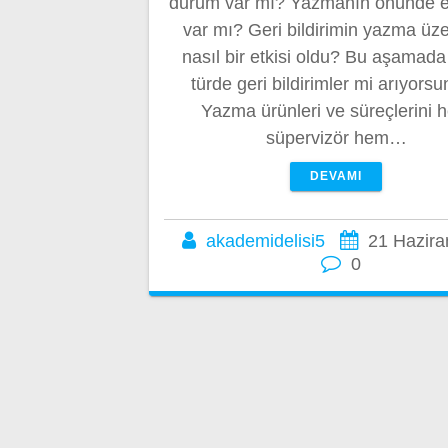
durum var mı? Yazmanın önünde e
var mı? Geri bildirimin yazma üz
nasıl bir etkisi oldu? Bu aşamada 
türde geri bildirimler mi arıyors
Yazma ürünleri ve süreçlerini 
süpervizör hem…
DEVAMI
akademidelisi5
21 Hazira
0