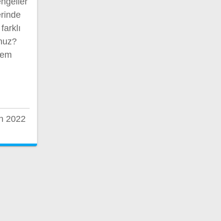
ngeller
erinde
farklı
unuz?
hem
n 2022