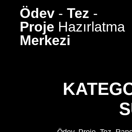
Skip
Ödev
-
Tez
-
to
content
Proje
Hazırlatma
Merkezi
KATEGO
S
Ödev, Proje, Tez, Rapo