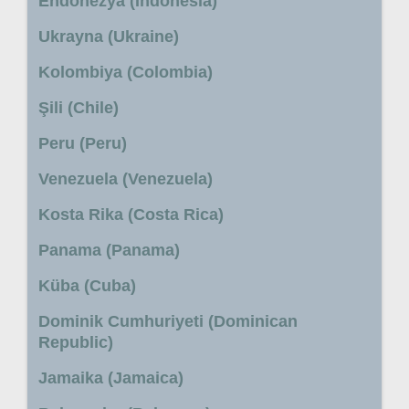
Endonezya (Indonesia)
Ukrayna (Ukraine)
Kolombiya (Colombia)
Şili (Chile)
Peru (Peru)
Venezuela (Venezuela)
Kosta Rika (Costa Rica)
Panama (Panama)
Küba (Cuba)
Dominik Cumhuriyeti (Dominican
Republic)
Jamaika (Jamaica)