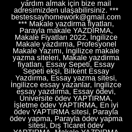
yardım almak için bize mail
adresimizden ulaşabilirsiniz. ***
bestessayhomework@gmail.com
*** Makale yazdirma fiyatları,
Parayla makale YAZDIRMA,
Makale Fiyatları 2022, İngilizce
Makale yazdırma, Profesyonel
Makale Yazımı, İngilizce makale
yazma siteleri, Makale yazdirma
fiyatları, Essay Sepeti, Essay
Sepeti ekşi, Bilkent Essay
Yazdırma, Essay yazma sitesi,
İngilizce essay yazanlar, İngilizce
essay yazdırma, Essay ödevi,
Üniversite ödev YAPTIRMA,
İşletme ödev YAPTIRMA, En iyi
ödev YAPTIRMA sitesi, Parayla
ödev yapma, Parayla ödev yapma
sitesi, Dış Ticaret ödev
YAPTIRMA, Makale YAZDIRMA