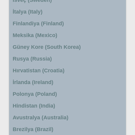
İtalya (Italy)
Finlandiya (Finland)
Meksika (Mexico)
Güney Kore (South Korea)
Rusya (Russia)
Hırvatistan (Croatia)
İrlanda (Ireland)
Polonya (Poland)
Hindistan (India)
Avustralya (Australia)
Brezilya (Brazil)