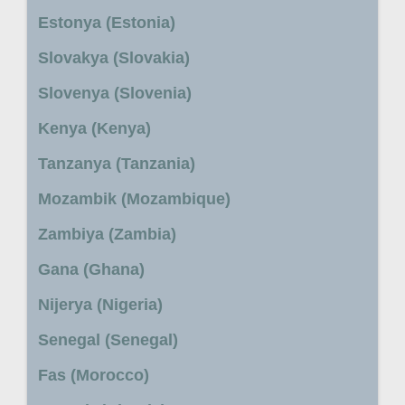
Estonya (Estonia)
Slovakya (Slovakia)
Slovenya (Slovenia)
Kenya (Kenya)
Tanzanya (Tanzania)
Mozambik (Mozambique)
Zambiya (Zambia)
Gana (Ghana)
Nijerya (Nigeria)
Senegal (Senegal)
Fas (Morocco)