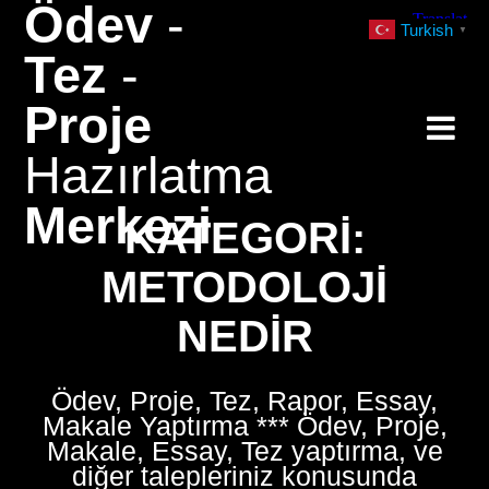
Ödev
-
Skip
Turkish
▼
to
Tez
-
content
Proje
Hazırlatma
Merkezi
KATEGORI:
METODOLOJI
NEDIR
Ödev, Proje, Tez, Rapor, Essay,
Makale Yaptırma *** Ödev, Proje,
Makale, Essay, Tez yaptırma, ve
diğer talepleriniz konusunda