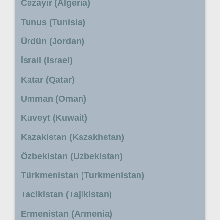
Cezayir (Algeria)
Tunus (Tunisia)
Ürdün (Jordan)
İsrail (Israel)
Katar (Qatar)
Umman (Oman)
Kuveyt (Kuwait)
Kazakistan (Kazakhstan)
Özbekistan (Uzbekistan)
Türkmenistan (Turkmenistan)
Tacikistan (Tajikistan)
Ermenistan (Armenia)