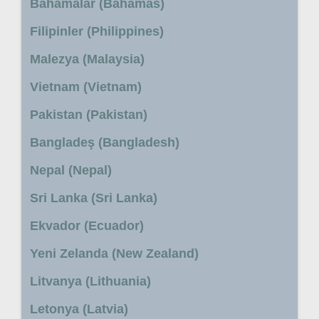
Bahamalar (Bahamas)
Filipinler (Philippines)
Malezya (Malaysia)
Vietnam (Vietnam)
Pakistan (Pakistan)
Bangladeş (Bangladesh)
Nepal (Nepal)
Sri Lanka (Sri Lanka)
Ekvador (Ecuador)
Yeni Zelanda (New Zealand)
Litvanya (Lithuania)
Letonya (Latvia)