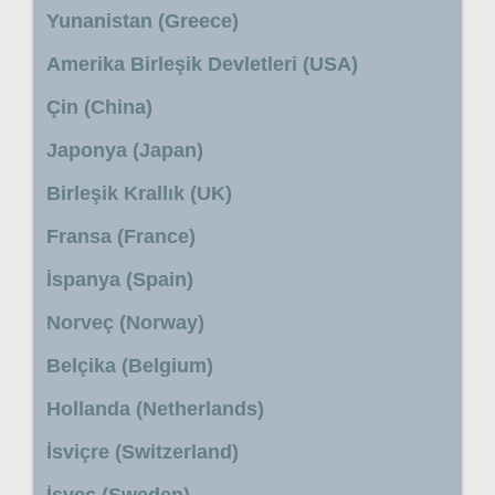
Yunanistan (Greece)
Amerika Birleşik Devletleri (USA)
Çin (China)
Japonya (Japan)
Birleşik Krallık (UK)
Fransa (France)
İspanya (Spain)
Norveç (Norway)
Belçika (Belgium)
Hollanda (Netherlands)
İsviçre (Switzerland)
İsveç (Sweden)