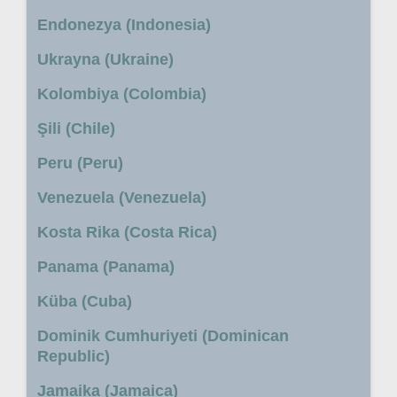
Endonezya (Indonesia)
Ukrayna (Ukraine)
Kolombiya (Colombia)
Şili (Chile)
Peru (Peru)
Venezuela (Venezuela)
Kosta Rika (Costa Rica)
Panama (Panama)
Küba (Cuba)
Dominik Cumhuriyeti (Dominican
Republic)
Jamaika (Jamaica)