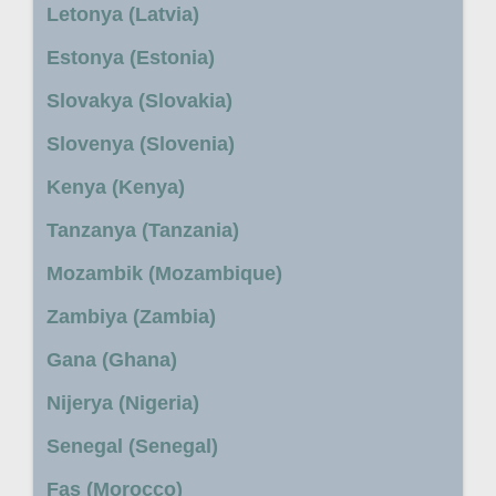
Letonya (Latvia)
Estonya (Estonia)
Slovakya (Slovakia)
Slovenya (Slovenia)
Kenya (Kenya)
Tanzanya (Tanzania)
Mozambik (Mozambique)
Zambiya (Zambia)
Gana (Ghana)
Nijerya (Nigeria)
Senegal (Senegal)
Fas (Morocco)