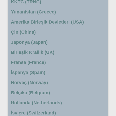
KKTC (TRNC)
Yunanistan (Greece)
Amerika Birleşik Devletleri (USA)
Çin (China)
Japonya (Japan)
Birleşik Krallık (UK)
Fransa (France)
İspanya (Spain)
Norveç (Norway)
Belçika (Belgium)
Hollanda (Netherlands)
İsviçre (Switzerland)