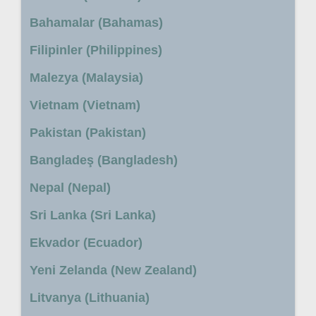
Bahamalar (Bahamas)
Filipinler (Philippines)
Malezya (Malaysia)
Vietnam (Vietnam)
Pakistan (Pakistan)
Bangladeş (Bangladesh)
Nepal (Nepal)
Sri Lanka (Sri Lanka)
Ekvador (Ecuador)
Yeni Zelanda (New Zealand)
Litvanya (Lithuania)