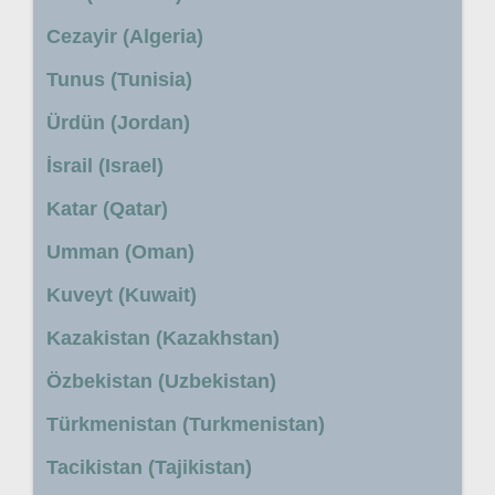
Cezayir (Algeria)
Tunus (Tunisia)
Ürdün (Jordan)
İsrail (Israel)
Katar (Qatar)
Umman (Oman)
Kuveyt (Kuwait)
Kazakistan (Kazakhstan)
Özbekistan (Uzbekistan)
Türkmenistan (Turkmenistan)
Tacikistan (Tajikistan)