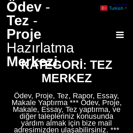
Ödev
-
Skip
Turkish
▼
to
Tez
-
content
Proje
Hazırlatma
Merkezi
KATEGORI:
TEZ
MERKEZ
Ödev, Proje, Tez, Rapor, Essay,
Makale Yaptırma *** Ödev, Proje,
Makale, Essay, Tez yaptırma, ve
diğer talepleriniz konusunda
yardım almak için bize mail
adresimizden ulaşabilirsiniz. ***