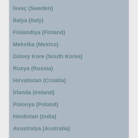
İsveç (Sweden)
İtalya (Italy)
Finlandiya (Finland)
Meksika (Mexico)
Güney Kore (South Korea)
Rusya (Russia)
Hırvatistan (Croatia)
İrlanda (Ireland)
Polonya (Poland)
Hindistan (India)
Avustralya (Australia)