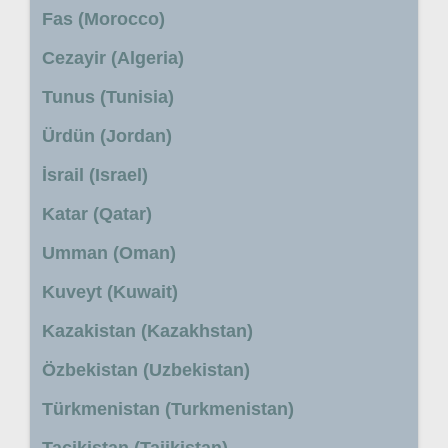
Fas (Morocco)
Cezayir (Algeria)
Tunus (Tunisia)
Ürdün (Jordan)
İsrail (Israel)
Katar (Qatar)
Umman (Oman)
Kuveyt (Kuwait)
Kazakistan (Kazakhstan)
Özbekistan (Uzbekistan)
Türkmenistan (Turkmenistan)