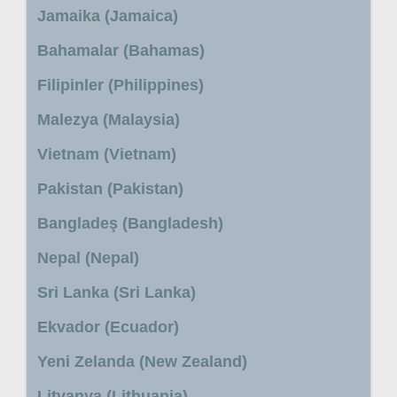
Jamaika (Jamaica)
Bahamalar (Bahamas)
Filipinler (Philippines)
Malezya (Malaysia)
Vietnam (Vietnam)
Pakistan (Pakistan)
Bangladeş (Bangladesh)
Nepal (Nepal)
Sri Lanka (Sri Lanka)
Ekvador (Ecuador)
Yeni Zelanda (New Zealand)
Litvanya (Lithuania)