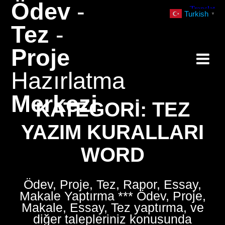
Ödev
-
Skip
Turkish
▼
to
Tez
-
content
Proje
Hazırlatma
Merkezi
KATEGORI:
TEZ
YAZIM KURALLARI
WORD
Ödev, Proje, Tez, Rapor, Essay,
Makale Yaptırma *** Ödev, Proje,
Makale, Essay, Tez yaptırma, ve
diğer talepleriniz konusunda