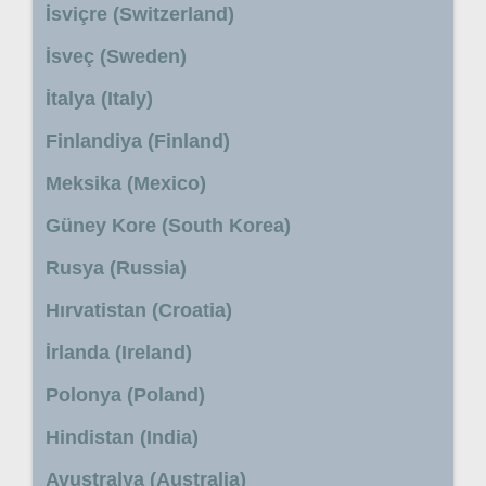
İsviçre (Switzerland)
İsveç (Sweden)
İtalya (Italy)
Finlandiya (Finland)
Meksika (Mexico)
Güney Kore (South Korea)
Rusya (Russia)
Hırvatistan (Croatia)
İrlanda (Ireland)
Polonya (Poland)
Hindistan (India)
Avustralya (Australia)