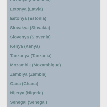
Letonya (Latvia)
Estonya (Estonia)
Slovakya (Slovakia)
Slovenya (Slovenia)
Kenya (Kenya)
Tanzanya (Tanzania)
Mozambik (Mozambique)
Zambiya (Zambia)
Gana (Ghana)
Nijerya (Nigeria)
Senegal (Senegal)