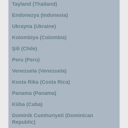
Tayland (Thailand)
Endonezya (Indonesia)
Ukrayna (Ukraine)
Kolombiya (Colombia)
Şili (Chile)
Peru (Peru)
Venezuela (Venezuela)
Kosta Rika (Costa Rica)
Panama (Panama)
Küba (Cuba)
Dominik Cumhuriyeti (Dominican
Republic)