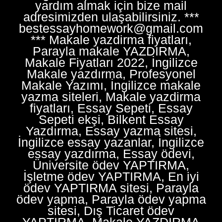
yardım almak için bize mail
adresimizden ulaşabilirsiniz. ***
bestessayhomework@gmail.com
*** Makale yazdirma fiyatları,
Parayla makale YAZDIRMA,
Makale Fiyatları 2022, İngilizce
Makale yazdırma, Profesyonel
Makale Yazımı, İngilizce makale
yazma siteleri, Makale yazdirma
fiyatları, Essay Sepeti, Essay
Sepeti ekşi, Bilkent Essay
Yazdırma, Essay yazma sitesi,
İngilizce essay yazanlar, İngilizce
essay yazdırma, Essay ödevi,
Üniversite ödev YAPTIRMA,
İşletme ödev YAPTIRMA, En iyi
ödev YAPTIRMA sitesi, Parayla
ödev yapma, Parayla ödev yapma
sitesi, Dış Ticaret ödev
YAPTIRMA, Makale YAZDIRMA