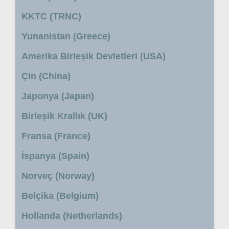
KKTC (TRNC)
Yunanistan (Greece)
Amerika Birleşik Devletleri (USA)
Çin (China)
Japonya (Japan)
Birleşik Krallık (UK)
Fransa (France)
İspanya (Spain)
Norveç (Norway)
Belçika (Belgium)
Hollanda (Netherlands)