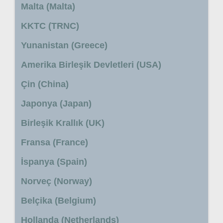
Malta (Malta)
KKTC (TRNC)
Yunanistan (Greece)
Amerika Birleşik Devletleri (USA)
Çin (China)
Japonya (Japan)
Birleşik Krallık (UK)
Fransa (France)
İspanya (Spain)
Norveç (Norway)
Belçika (Belgium)
Hollanda (Netherlands)