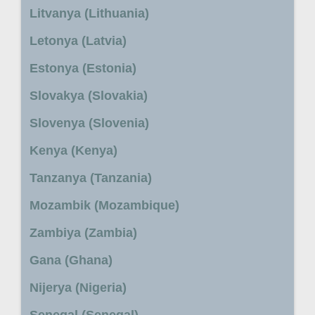
Litvanya (Lithuania)
Letonya (Latvia)
Estonya (Estonia)
Slovakya (Slovakia)
Slovenya (Slovenia)
Kenya (Kenya)
Tanzanya (Tanzania)
Mozambik (Mozambique)
Zambiya (Zambia)
Gana (Ghana)
Nijerya (Nigeria)