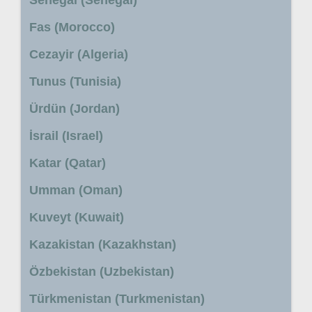
Senegal (Senegal)
Fas (Morocco)
Cezayir (Algeria)
Tunus (Tunisia)
Ürdün (Jordan)
İsrail (Israel)
Katar (Qatar)
Umman (Oman)
Kuveyt (Kuwait)
Kazakistan (Kazakhstan)
Özbekistan (Uzbekistan)
Türkmenistan (Turkmenistan)