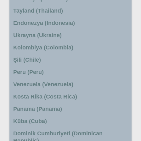
Tayland (Thailand)
Endonezya (Indonesia)
Ukrayna (Ukraine)
Kolombiya (Colombia)
Şili (Chile)
Peru (Peru)
Venezuela (Venezuela)
Kosta Rika (Costa Rica)
Panama (Panama)
Küba (Cuba)
Dominik Cumhuriyeti (Dominican
Republic)