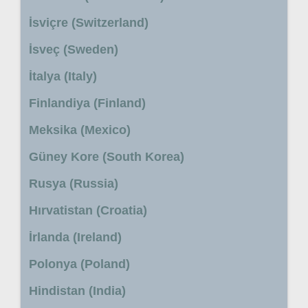
İsviçre (Switzerland)
İsveç (Sweden)
İtalya (Italy)
Finlandiya (Finland)
Meksika (Mexico)
Güney Kore (South Korea)
Rusya (Russia)
Hırvatistan (Croatia)
İrlanda (Ireland)
Polonya (Poland)
Hindistan (India)