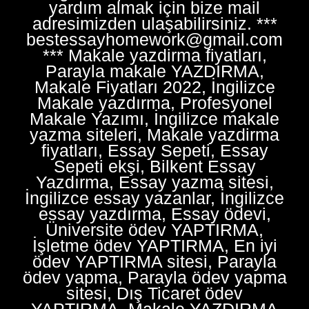
yardım almak için bize mail
adresimizden ulaşabilirsiniz. ***
bestessayhomework@gmail.com
*** Makale yazdirma fiyatları,
Parayla makale YAZDIRMA,
Makale Fiyatları 2022, İngilizce
Makale yazdırma, Profesyonel
Makale Yazımı, İngilizce makale
yazma siteleri, Makale yazdirma
fiyatları, Essay Sepeti, Essay
Sepeti ekşi, Bilkent Essay
Yazdırma, Essay yazma sitesi,
İngilizce essay yazanlar, İngilizce
essay yazdırma, Essay ödevi,
Üniversite ödev YAPTIRMA,
İşletme ödev YAPTIRMA, En iyi
ödev YAPTIRMA sitesi, Parayla
ödev yapma, Parayla ödev yapma
sitesi, Dış Ticaret ödev
YAPTIRMA, Makale YAZDIRMA