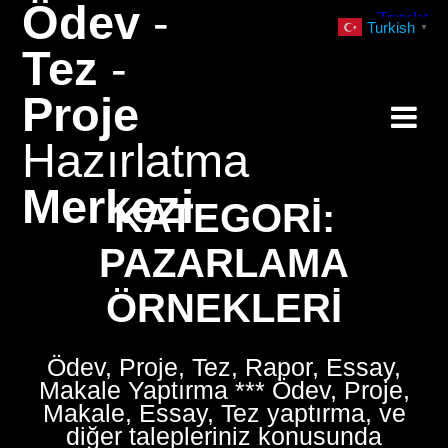
Ödev
-
Skip
Turkish
▼
to
Tez
-
content
Proje
Hazırlatma
Merkezi
KATEGORI:
PAZARLAMA
ÖRNEKLERI
Ödev, Proje, Tez, Rapor, Essay,
Makale Yaptırma *** Ödev, Proje,
Makale, Essay, Tez yaptırma, ve
diğer talepleriniz konusunda