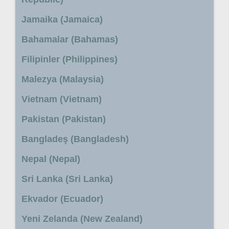
Jamaika (Jamaica)
Bahamalar (Bahamas)
Filipinler (Philippines)
Malezya (Malaysia)
Vietnam (Vietnam)
Pakistan (Pakistan)
Bangladeş (Bangladesh)
Nepal (Nepal)
Sri Lanka (Sri Lanka)
Ekvador (Ecuador)
Yeni Zelanda (New Zealand)