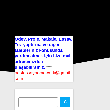
Ödev, Proje, Makale, Essay,
Tez yaptırma ve diğer
talepleriniz konusunda
yardım almak için bize mail
adresimizden
ulaşabilirsiniz.
***
bestessayhomework@gmail.
com