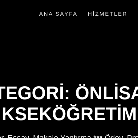
ANA SAYFA
HIZMETLER
TEGORI:
ÖNLIS
KSEKÖĞRETIM
r, Essay, Makale Yaptırma *** Ödev, Pr