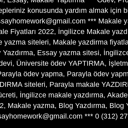
lepleriniz konusunda yardım almak için 
tessayhomework@gmail.com *** Makale ya
 Fiyatları 2022, İngilizce Makale yazd
e yazma siteleri, Makale yazdirma fiyatl
y Yazdırma, Essay yazma sitesi, İngilizce
devi, Üniversite ödev YAPTIRMA, İşlet
arayla ödev yapma, Parayla ödev yapma 
RMA siteleri, Parayla makale YAZDIRMA
ücreti, İngilizce makale yazdırma, Ak
22, Makale yazma, Blog Yazdırma, Blog 
sayhomework@gmail.com *** 0 (312) 27