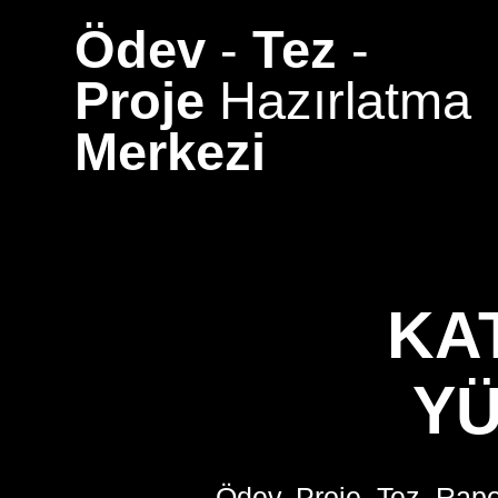
Skip
Ödev
-
Tez
-
to
content
Proje
Hazırlatma
Merkezi
KA
YÜ
Ödev, Proje, Tez, Rapo