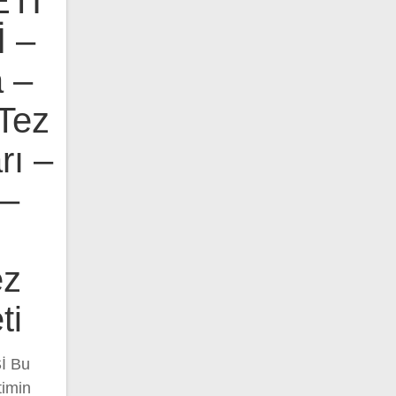
Tİ
 –
 –
Tez
rı –
 –
ez
ti
 Bu
timin