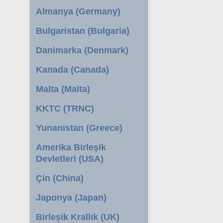
Almanya (Germany)
Bulgaristan (Bulgaria)
Danimarka (Denmark)
Kanada (Canada)
Malta (Malta)
KKTC (TRNC)
Yunanistan (Greece)
Amerika Birleşik
Devletleri (USA)
Çin (China)
Japonya (Japan)
Birleşik Krallık (UK)