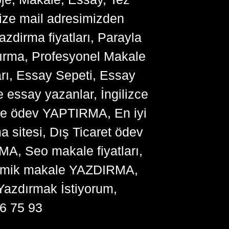
bize mail adresimizden
zdirma fiyatları, Parayla
ırma, Profesyonel Makale
arı, Essay Sepeti, Essay
 essay yazanlar, İngilizce
me ödev YAPTIRMA, En iyi
sitesi, Dış Ticaret ödev
, Seo makale fiyatları,
ademik makale YAZDIRMA,
Yazdırmak İstiyorum,
6 75 93