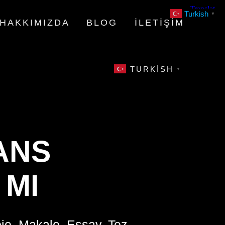
Turkish
▼
HAKKIMIZDA
BLOG
İLETIŞIM
TURKISH
▼
ANS
 MI
oje, Makale, Essay, Tez