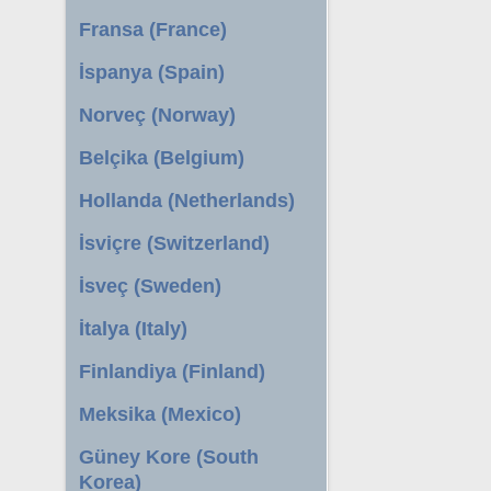
Fransa (France)
İspanya (Spain)
Norveç (Norway)
Belçika (Belgium)
Hollanda (Netherlands)
İsviçre (Switzerland)
İsveç (Sweden)
İtalya (Italy)
Finlandiya (Finland)
Meksika (Mexico)
Güney Kore (South
Korea)