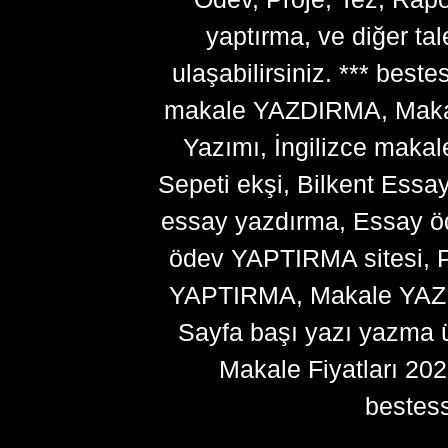
yaptırma, ve diğer ta
ulaşabilirsiniz. *** bes
makale YAZDIRMA, Makale
Yazımı, İngilizce makal
Sepeti ekşi, Bilkent Essa
essay yazdırma, Essay ö
ödev YAPTIRMA sitesi, P
YAPTIRMA, Makale YAZDI
Sayfa başı yazı yazma 
Makale Fiyatları 20
bestes