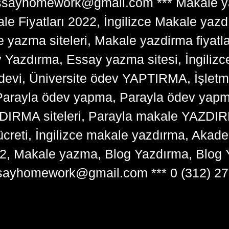
tessayhomework@gmail.com *** Makale ya
 Fiyatları 2022, İngilizce Makale yazd
e yazma siteleri, Makale yazdirma fiyatl
y Yazdırma, Essay yazma sitesi, İngilizce
devi, Üniversite ödev YAPTIRMA, İşlet
arayla ödev yapma, Parayla ödev yapma 
RMA siteleri, Parayla makale YAZDIRMA
ücreti, İngilizce makale yazdırma, Ak
22, Makale yazma, Blog Yazdırma, Blog 
sayhomework@gmail.com *** 0 (312) 27