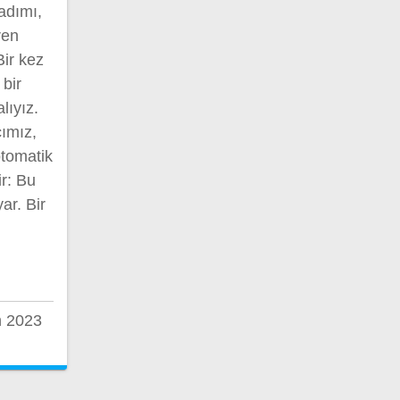
 adımı,
ren
Bir kez
bir
lıyız.
cımız,
otomatik
r: Bu
ar. Bir
n 2023