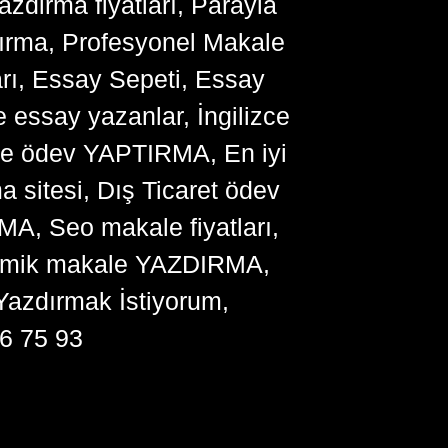
zdirma fiyatları, Parayla
ırma, Profesyonel Makale
arı, Essay Sepeti, Essay
 essay yazanlar, İngilizce
me ödev YAPTIRMA, En iyi
sitesi, Dış Ticaret ödev
, Seo makale fiyatları,
ademik makale YAZDIRMA,
Yazdırmak İstiyorum,
6 75 93