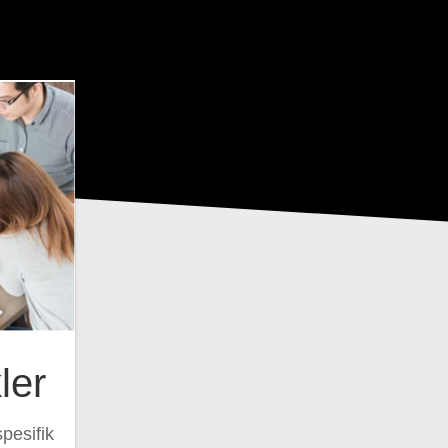
ler
spesifik