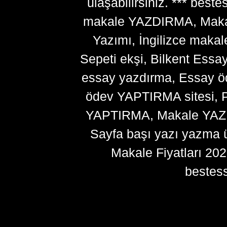
ulaşabilirsiniz. *** bes
makale YAZDIRMA, Makale
Yazımı, İngilizce makal
Sepeti ekşi, Bilkent Essa
essay yazdırma, Essay ö
ödev YAPTIRMA sitesi, P
YAPTIRMA, Makale YAZDI
Sayfa başı yazı yazma 
Makale Fiyatları 20
bestes