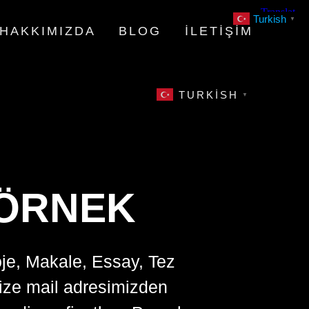
Turkish
▼
HAKKIMIZDA
BLOG
İLETIŞIM
TURKISH
▼
 ÖRNEK
oje, Makale, Essay, Tez
bize mail adresimizden