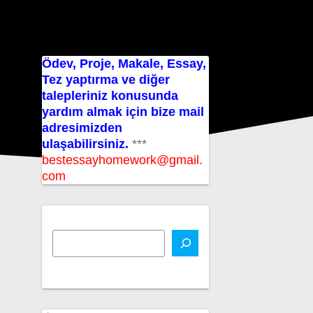
Ödev, Proje, Makale, Essay,
Tez yaptırma ve diğer
talepleriniz konusunda
yardım almak için bize mail
adresimizden
ulaşabilirsiniz.
***
bestessayhomework@gmail.
com