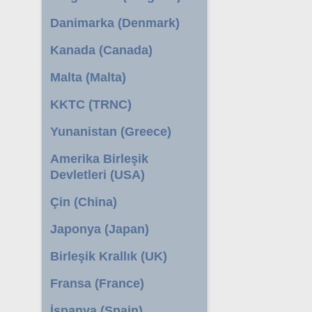
Danimarka (Denmark)
Kanada (Canada)
Malta (Malta)
KKTC (TRNC)
Yunanistan (Greece)
Amerika Birleşik
Devletleri (USA)
Çin (China)
Japonya (Japan)
Birleşik Krallık (UK)
Fransa (France)
İspanya (Spain)