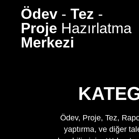
Skip
Ödev
-
Tez
-
to
content
Proje
Hazırlatma
Merkezi
KATEG
Ödev, Proje, Tez, Rapo
yaptırma, ve diğer ta