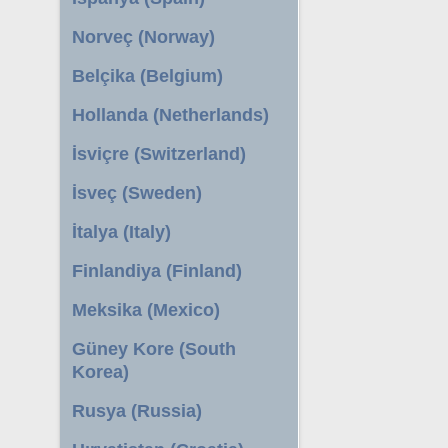
Norveç (Norway)
Belçika (Belgium)
Hollanda (Netherlands)
İsviçre (Switzerland)
İsveç (Sweden)
İtalya (Italy)
Finlandiya (Finland)
Meksika (Mexico)
Güney Kore (South
Korea)
Rusya (Russia)