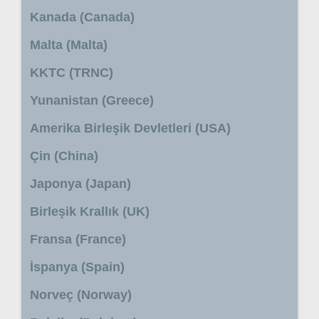
Kanada (Canada)
Malta (Malta)
KKTC (TRNC)
Yunanistan (Greece)
Amerika Birleşik Devletleri (USA)
Çin (China)
Japonya (Japan)
Birleşik Krallık (UK)
Fransa (France)
İspanya (Spain)
Norveç (Norway)