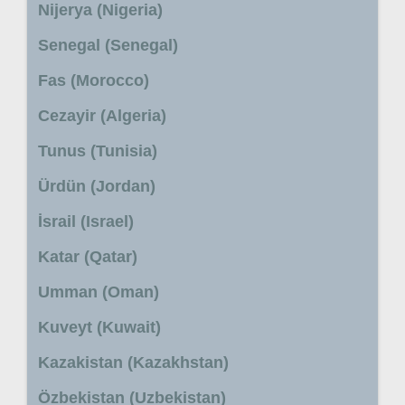
Nijerya (Nigeria)
Senegal (Senegal)
Fas (Morocco)
Cezayir (Algeria)
Tunus (Tunisia)
Ürdün (Jordan)
İsrail (Israel)
Katar (Qatar)
Umman (Oman)
Kuveyt (Kuwait)
Kazakistan (Kazakhstan)
Özbekistan (Uzbekistan)