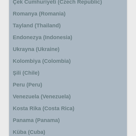
Çek Cumhuriyeti (Czech Republic)
Romanya (Romania)
Tayland (Thailand)
Endonezya (Indonesia)
Ukrayna (Ukraine)
Kolombiya (Colombia)
Şili (Chile)
Peru (Peru)
Venezuela (Venezuela)
Kosta Rika (Costa Rica)
Panama (Panama)
Küba (Cuba)