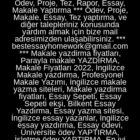
Ödev, Proje, Tez, Rapor, Essay,
Makale Yaptırma *** Ödev, Proje,
Makale, Essay, Tez yaptırma, ve
diğer talepleriniz konusunda
yardım almak için bize mail
adresimizden ulaşabilirsiniz. ***
bestessayhomework@gmail.com
*** Makale yazdirma fiyatları,
Parayla makale YAZDIRMA,
Makale Fiyatları 2022, İngilizce
Makale yazdırma, Profesyonel
Makale Yazımı, İngilizce makale
yazma siteleri, Makale yazdirma
fiyatları, Essay Sepeti, Essay
Sepeti ekşi, Bilkent Essay
Yazdırma, Essay yazma sitesi,
İngilizce essay yazanlar, İngilizce
essay yazdırma, Essay ödevi,
Üniversite ödev YAPTIRMA,
İşletme ödev YAPTIRMA, En iyi