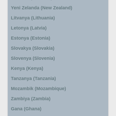
Yeni Zelanda (New Zealand)
Litvanya (Lithuania)
Letonya (Latvia)
Estonya (Estonia)
Slovakya (Slovakia)
Slovenya (Slovenia)
Kenya (Kenya)
Tanzanya (Tanzania)
Mozambik (Mozambique)
Zambiya (Zambia)
Gana (Ghana)