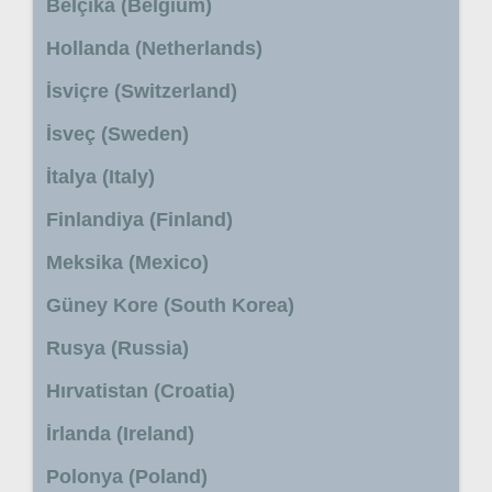
Belçika (Belgium)
Hollanda (Netherlands)
İsviçre (Switzerland)
İsveç (Sweden)
İtalya (Italy)
Finlandiya (Finland)
Meksika (Mexico)
Güney Kore (South Korea)
Rusya (Russia)
Hırvatistan (Croatia)
İrlanda (Ireland)
Polonya (Poland)