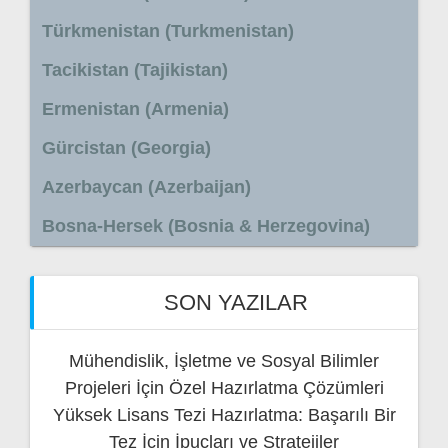
Türkmenistan (Turkmenistan)
Tacikistan (Tajikistan)
Ermenistan (Armenia)
Gürcistan (Georgia)
Azerbaycan (Azerbaijan)
Bosna-Hersek (Bosnia & Herzegovina)
SON YAZILAR
Mühendislik, İşletme ve Sosyal Bilimler
Projeleri İçin Özel Hazırlatma Çözümleri
Yüksek Lisans Tezi Hazırlatma: Başarılı Bir
Tez İçin İpuçları ve Stratejiler