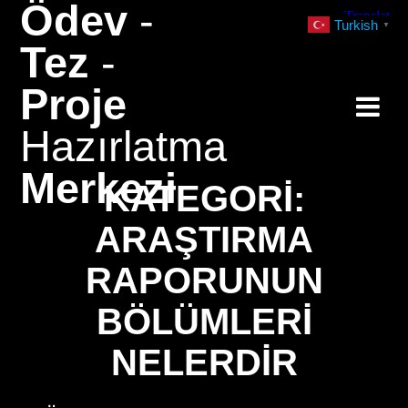
Ödev
-
Skip
Turkish
▼
to
Tez
-
content
Proje
Hazırlatma
Merkezi
KATEGORI:
ARAŞTIRMA
RAPORUNUN
BÖLÜMLERI
NELERDIR