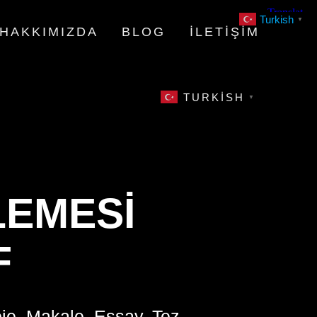
Turkish
▼
HAKKIMIZDA
BLOG
İLETIŞIM
TURKISH
▼
LEMESI
F
oje, Makale, Essay, Tez