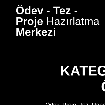
Skip
Ödev
-
Tez
-
to
content
Proje
Hazırlatma
Merkezi
KATE
Ödev, Proje, Tez, Rapo