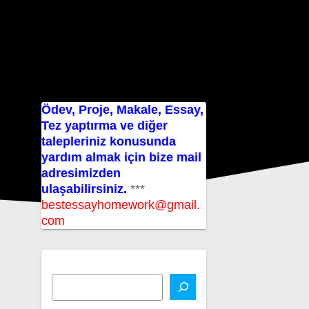
Ödev, Proje, Makale, Essay,
Tez yaptırma ve diğer
talepleriniz konusunda
yardım almak için bize mail
adresimizden
ulaşabilirsiniz.
***
bestessayhomework@gmail.
com