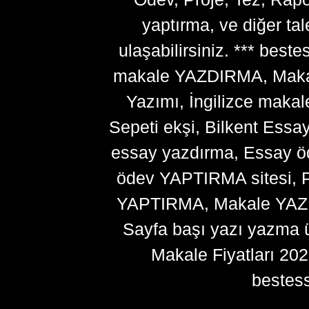
yaptırma, ve diğer ta
ulaşabilirsiniz. *** bes
makale YAZDIRMA, Makale
Yazımı, İngilizce makal
Sepeti ekşi, Bilkent Essa
essay yazdırma, Essay ö
ödev YAPTIRMA sitesi, P
YAPTIRMA, Makale YAZDI
Sayfa başı yazı yazma 
Makale Fiyatları 20
bestes