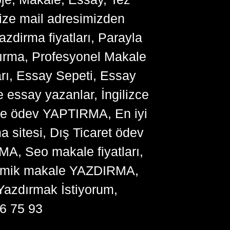
bize mail adresimizden
zdirma fiyatları, Parayla
ırma, Profesyonel Makale
arı, Essay Sepeti, Essay
 essay yazanlar, İngilizce
me ödev YAPTIRMA, En iyi
sitesi, Dış Ticaret ödev
, Seo makale fiyatları,
ademik makale YAZDIRMA,
Yazdırmak İstiyorum,
6 75 93