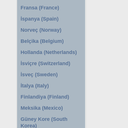
Fransa (France)
İspanya (Spain)
Norveç (Norway)
Belçika (Belgium)
Hollanda (Netherlands)
İsviçre (Switzerland)
İsveç (Sweden)
İtalya (Italy)
Finlandiya (Finland)
Meksika (Mexico)
Güney Kore (South
Korea)