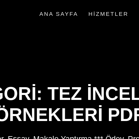
ANA SAYFA
HIZMETLER
GORI:
TEZ INCE
ÖRNEKLERI PD
r, Essay, Makale Yaptırma *** Ödev, Pr