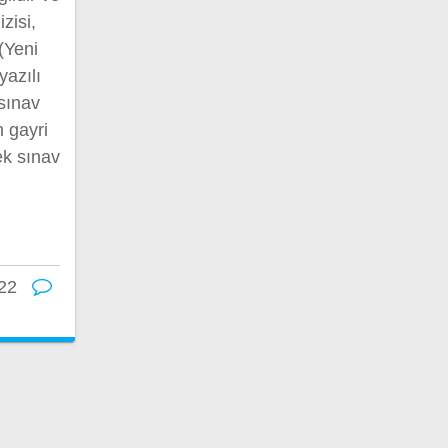
izisi,
(Yeni
yazılı
sınav
n gayri
ek sınav
22