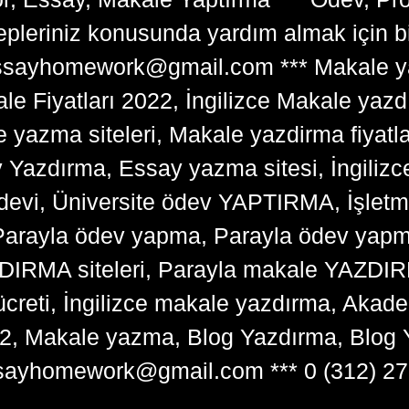
lepleriniz konusunda yardım almak için 
tessayhomework@gmail.com *** Makale ya
 Fiyatları 2022, İngilizce Makale yazd
e yazma siteleri, Makale yazdirma fiyatl
y Yazdırma, Essay yazma sitesi, İngilizce
devi, Üniversite ödev YAPTIRMA, İşlet
arayla ödev yapma, Parayla ödev yapma 
RMA siteleri, Parayla makale YAZDIRMA
ücreti, İngilizce makale yazdırma, Ak
22, Makale yazma, Blog Yazdırma, Blog 
sayhomework@gmail.com *** 0 (312) 27