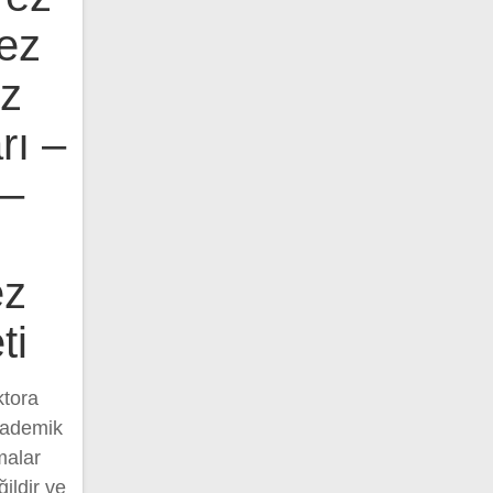
ez
ez
rı –
 –
ez
ti
ktora
akademik
malar
ğildir ve