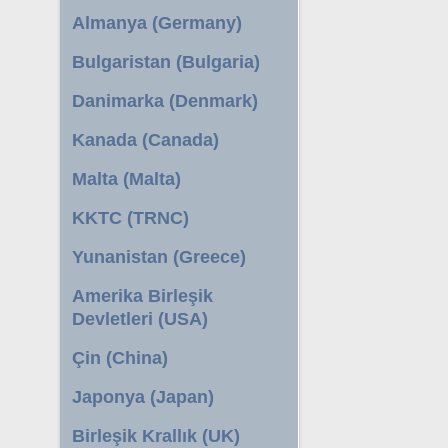
Almanya (Germany)
Bulgaristan (Bulgaria)
Danimarka (Denmark)
Kanada (Canada)
Malta (Malta)
KKTC (TRNC)
Yunanistan (Greece)
Amerika Birleşik
Devletleri (USA)
Çin (China)
Japonya (Japan)
Birleşik Krallık (UK)