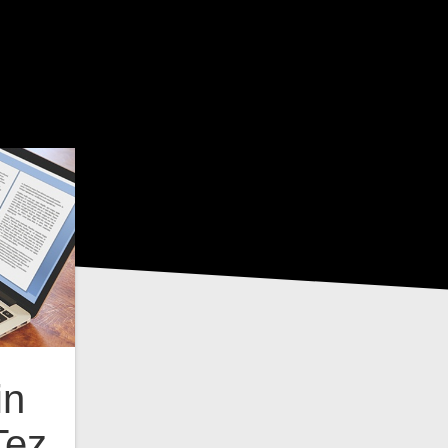
in
Tez