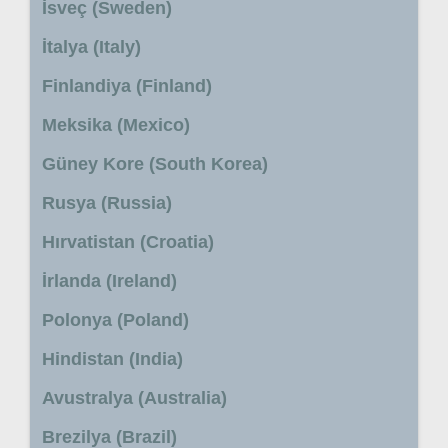
İsveç (Sweden)
İtalya (Italy)
Finlandiya (Finland)
Meksika (Mexico)
Güney Kore (South Korea)
Rusya (Russia)
Hırvatistan (Croatia)
İrlanda (Ireland)
Polonya (Poland)
Hindistan (India)
Avustralya (Australia)
Brezilya (Brazil)