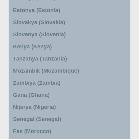
Estonya (Estonia)
Slovakya (Slovakia)
Slovenya (Slovenia)
Kenya (Kenya)
Tanzanya (Tanzania)
Mozambik (Mozambique)
Zambiya (Zambia)
Gana (Ghana)
Nijerya (Nigeria)
Senegal (Senegal)
Fas (Morocco)