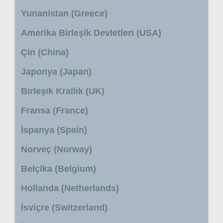
Yunanistan (Greece)
Amerika Birleşik Devletleri (USA)
Çin (China)
Japonya (Japan)
Birleşik Krallık (UK)
Fransa (France)
İspanya (Spain)
Norveç (Norway)
Belçika (Belgium)
Hollanda (Netherlands)
İsviçre (Switzerland)