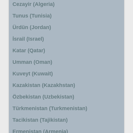
Cezayir (Algeria)
Tunus (Tunisia)
Ürdün (Jordan)
İsrail (Israel)
Katar (Qatar)
Umman (Oman)
Kuveyt (Kuwait)
Kazakistan (Kazakhstan)
Özbekistan (Uzbekistan)
Türkmenistan (Turkmenistan)
Tacikistan (Tajikistan)
Ermenistan (Armenia)