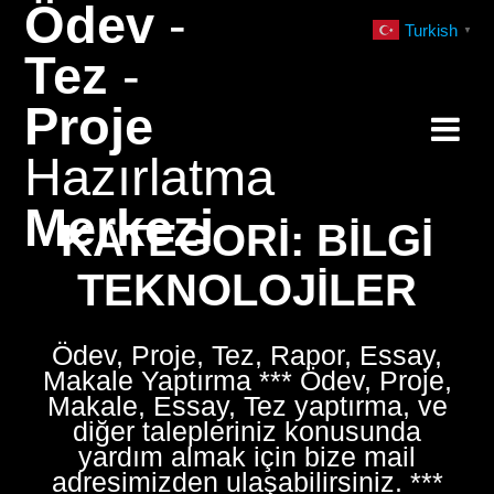
Ödev
-
Skip
Turkish
▼
to
Tez
-
content
Proje
Hazırlatma
Merkezi
KATEGORI:
BILGI
TEKNOLOJILER
Ödev, Proje, Tez, Rapor, Essay,
Makale Yaptırma *** Ödev, Proje,
Makale, Essay, Tez yaptırma, ve
diğer talepleriniz konusunda
yardım almak için bize mail
adresimizden ulaşabilirsiniz. ***