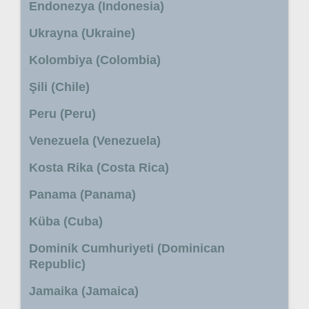
Endonezya (Indonesia)
Ukrayna (Ukraine)
Kolombiya (Colombia)
Şili (Chile)
Peru (Peru)
Venezuela (Venezuela)
Kosta Rika (Costa Rica)
Panama (Panama)
Küba (Cuba)
Dominik Cumhuriyeti (Dominican
Republic)
Jamaika (Jamaica)