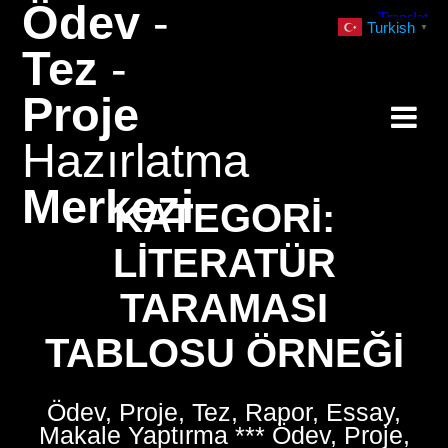
Ödev
-
Skip
Turkish
▼
to
Tez
-
content
Proje
Hazırlatma
Merkezi
KATEGORI:
LITERATÜR
TARAMASI
TABLOSU ÖRNEĞI
Ödev, Proje, Tez, Rapor, Essay,
Makale Yaptırma *** Ödev, Proje,