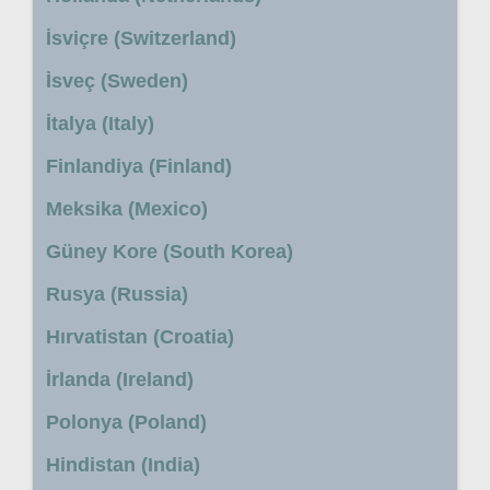
İsviçre (Switzerland)
İsveç (Sweden)
İtalya (Italy)
Finlandiya (Finland)
Meksika (Mexico)
Güney Kore (South Korea)
Rusya (Russia)
Hırvatistan (Croatia)
İrlanda (Ireland)
Polonya (Poland)
Hindistan (India)