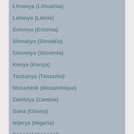
Litvanya (Lithuania)
Letonya (Latvia)
Estonya (Estonia)
Slovakya (Slovakia)
Slovenya (Slovenia)
Kenya (Kenya)
Tanzanya (Tanzania)
Mozambik (Mozambique)
Zambiya (Zambia)
Gana (Ghana)
Nijerya (Nigeria)