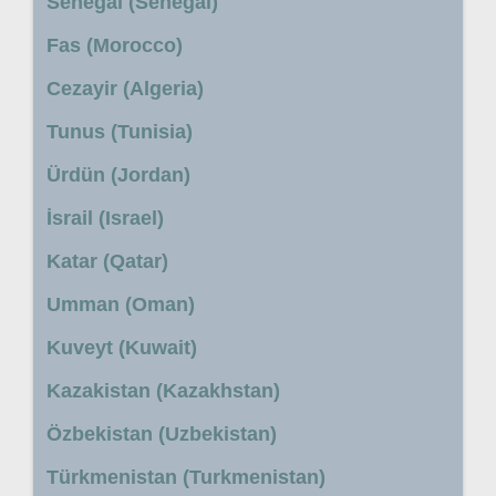
Senegal (Senegal)
Fas (Morocco)
Cezayir (Algeria)
Tunus (Tunisia)
Ürdün (Jordan)
İsrail (Israel)
Katar (Qatar)
Umman (Oman)
Kuveyt (Kuwait)
Kazakistan (Kazakhstan)
Özbekistan (Uzbekistan)
Türkmenistan (Turkmenistan)