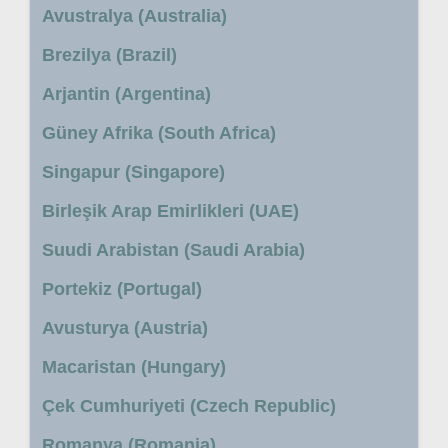
Avustralya (Australia)
Brezilya (Brazil)
Arjantin (Argentina)
Güney Afrika (South Africa)
Singapur (Singapore)
Birleşik Arap Emirlikleri (UAE)
Suudi Arabistan (Saudi Arabia)
Portekiz (Portugal)
Avusturya (Austria)
Macaristan (Hungary)
Çek Cumhuriyeti (Czech Republic)
Romanya (Romania)