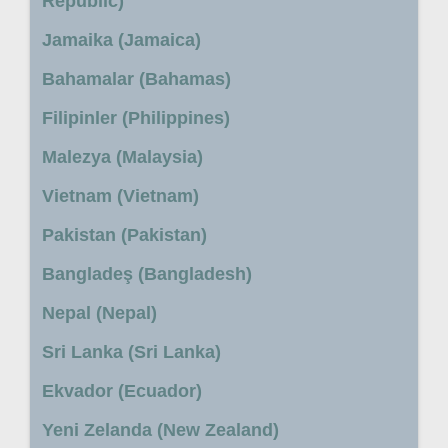
Republic)
Jamaika (Jamaica)
Bahamalar (Bahamas)
Filipinler (Philippines)
Malezya (Malaysia)
Vietnam (Vietnam)
Pakistan (Pakistan)
Bangladeş (Bangladesh)
Nepal (Nepal)
Sri Lanka (Sri Lanka)
Ekvador (Ecuador)
Yeni Zelanda (New Zealand)