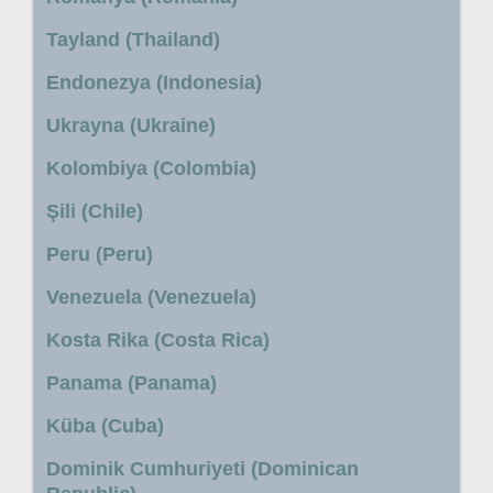
Tayland (Thailand)
Endonezya (Indonesia)
Ukrayna (Ukraine)
Kolombiya (Colombia)
Şili (Chile)
Peru (Peru)
Venezuela (Venezuela)
Kosta Rika (Costa Rica)
Panama (Panama)
Küba (Cuba)
Dominik Cumhuriyeti (Dominican