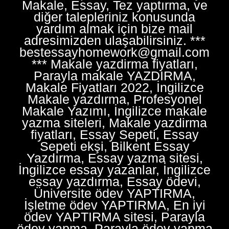
Makale, Essay, Tez yaptırma, ve
diğer talepleriniz konusunda
yardım almak için bize mail
adresimizden ulaşabilirsiniz. ***
bestessayhomework@gmail.com
*** Makale yazdirma fiyatları,
Parayla makale YAZDIRMA,
Makale Fiyatları 2022, İngilizce
Makale yazdırma, Profesyonel
Makale Yazımı, İngilizce makale
yazma siteleri, Makale yazdirma
fiyatları, Essay Sepeti, Essay
Sepeti ekşi, Bilkent Essay
Yazdırma, Essay yazma sitesi,
İngilizce essay yazanlar, İngilizce
essay yazdırma, Essay ödevi,
Üniversite ödev YAPTIRMA,
İşletme ödev YAPTIRMA, En iyi
ödev YAPTIRMA sitesi, Parayla
ödev yapma, Parayla ödev yapma