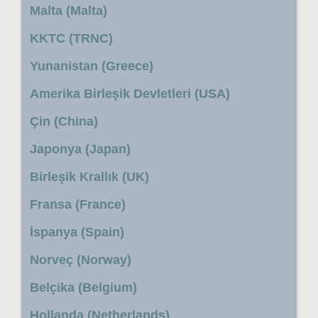
Malta (Malta)
KKTC (TRNC)
Yunanistan (Greece)
Amerika Birleşik Devletleri (USA)
Çin (China)
Japonya (Japan)
Birleşik Krallık (UK)
Fransa (France)
İspanya (Spain)
Norveç (Norway)
Belçika (Belgium)
Hollanda (Netherlands)