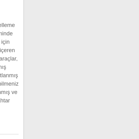
elleme
iminde
için
 içeren
araçlar,
mış
ıtlanmış
bilmeniz
anmış ve
ahtar