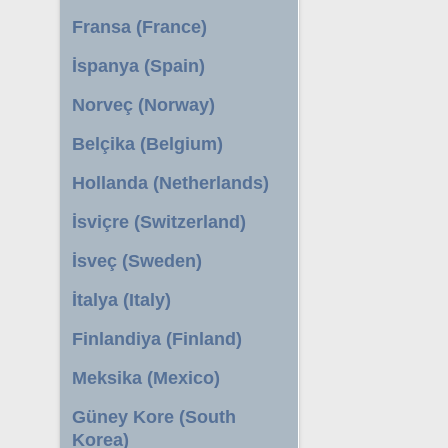
Fransa (France)
İspanya (Spain)
Norveç (Norway)
Belçika (Belgium)
Hollanda (Netherlands)
İsviçre (Switzerland)
İsveç (Sweden)
İtalya (Italy)
Finlandiya (Finland)
Meksika (Mexico)
Güney Kore (South
Korea)