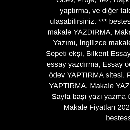
yaptırma, ve diğer ta
ulaşabilirsiniz. *** bes
makale YAZDIRMA, Makale
Yazımı, İngilizce makal
Sepeti ekşi, Bilkent Essa
essay yazdırma, Essay ö
ödev YAPTIRMA sitesi, P
YAPTIRMA, Makale YAZDI
Sayfa başı yazı yazma 
Makale Fiyatları 20
bestes