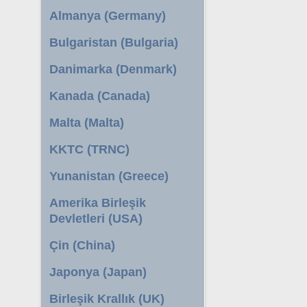
Almanya (Germany)
Bulgaristan (Bulgaria)
Danimarka (Denmark)
Kanada (Canada)
Malta (Malta)
KKTC (TRNC)
Yunanistan (Greece)
Amerika Birleşik
Devletleri (USA)
Çin (China)
Japonya (Japan)
Birleşik Krallık (UK)