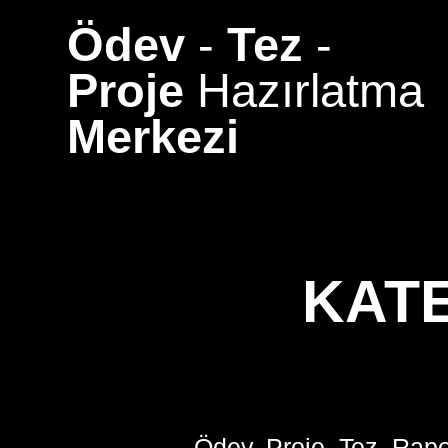
Skip
Ödev
-
Tez
-
to
content
Proje
Hazırlatma
Merkezi
KAT
Ödev, Proje, Tez, Rapo