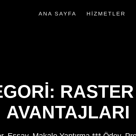
ANA SAYFA
HIZMETLER
EGORI:
RASTER
AVANTAJLARI
r, Essay, Makale Yaptırma *** Ödev, Pr