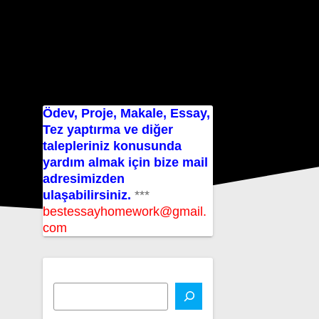
Ödev, Proje, Makale, Essay,
Tez yaptırma ve diğer
talepleriniz konusunda
yardım almak için bize mail
adresimizden
ulaşabilirsiniz.
***
bestessayhomework@gmail.
com