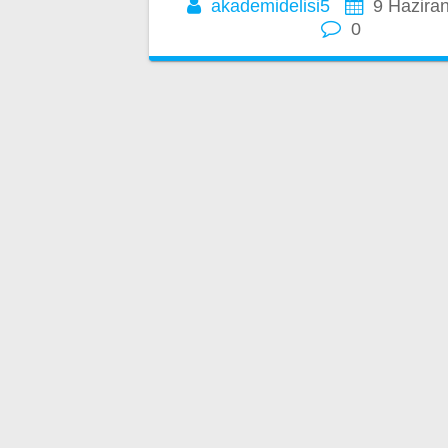
akademidelisi5
9 Hazira
0