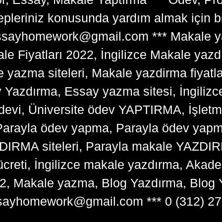
lepleriniz konusunda yardım almak için 
tessayhomework@gmail.com *** Makale ya
 Fiyatları 2022, İngilizce Makale yazd
e yazma siteleri, Makale yazdirma fiyatl
y Yazdırma, Essay yazma sitesi, İngilizce
devi, Üniversite ödev YAPTIRMA, İşlet
arayla ödev yapma, Parayla ödev yapma 
RMA siteleri, Parayla makale YAZDIRMA
ücreti, İngilizce makale yazdırma, Ak
22, Makale yazma, Blog Yazdırma, Blog 
sayhomework@gmail.com *** 0 (312) 27