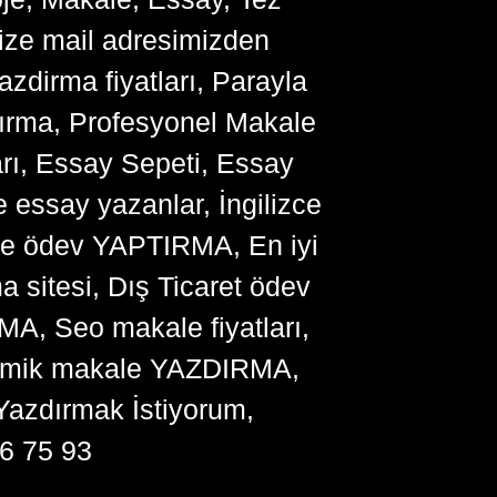
bize mail adresimizden
zdirma fiyatları, Parayla
ırma, Profesyonel Makale
arı, Essay Sepeti, Essay
 essay yazanlar, İngilizce
me ödev YAPTIRMA, En iyi
sitesi, Dış Ticaret ödev
, Seo makale fiyatları,
ademik makale YAZDIRMA,
Yazdırmak İstiyorum,
6 75 93