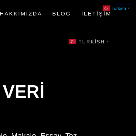
Turkish
▼
HAKKIMIZDA
BLOG
İLETIŞIM
TURKISH
▼
 VERI
oje, Makale, Essay, Tez