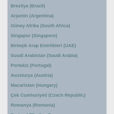
Brezilya (Brazil)
Arjantin (Argentina)
Güney Afrika (South Africa)
Singapur (Singapore)
Birleşik Arap Emirlikleri (UAE)
Suudi Arabistan (Saudi Arabia)
Portekiz (Portugal)
Avusturya (Austria)
Macaristan (Hungary)
Çek Cumhuriyeti (Czech Republic)
Romanya (Romania)