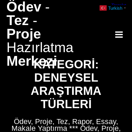
Ödev
-
Skip
Turkish
▼
to
Tez
-
content
Proje
Hazırlatma
Merkezi
KATEGORI:
DENEYSEL
ARAŞTIRMA
TÜRLERI
Ödev, Proje, Tez, Rapor, Essay,
Makale Yaptırma *** Ödev, Proje,