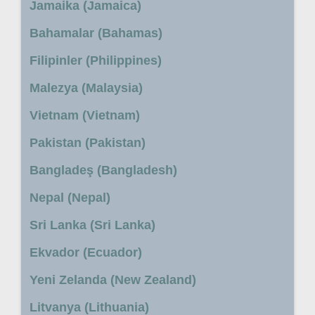
Jamaika (Jamaica)
Bahamalar (Bahamas)
Filipinler (Philippines)
Malezya (Malaysia)
Vietnam (Vietnam)
Pakistan (Pakistan)
Bangladeş (Bangladesh)
Nepal (Nepal)
Sri Lanka (Sri Lanka)
Ekvador (Ecuador)
Yeni Zelanda (New Zealand)
Litvanya (Lithuania)