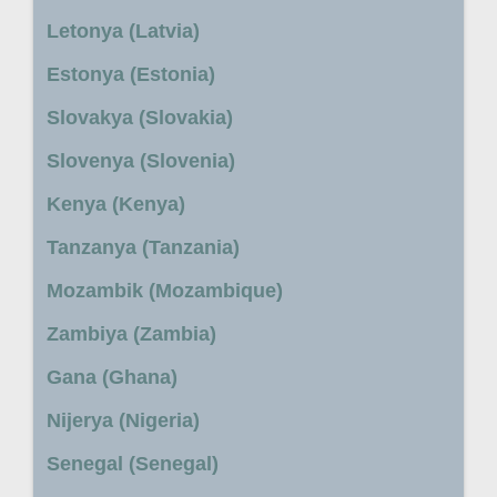
Letonya (Latvia)
Estonya (Estonia)
Slovakya (Slovakia)
Slovenya (Slovenia)
Kenya (Kenya)
Tanzanya (Tanzania)
Mozambik (Mozambique)
Zambiya (Zambia)
Gana (Ghana)
Nijerya (Nigeria)
Senegal (Senegal)