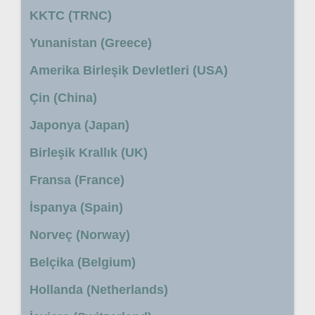
KKTC (TRNC)
Yunanistan (Greece)
Amerika Birleşik Devletleri (USA)
Çin (China)
Japonya (Japan)
Birleşik Krallık (UK)
Fransa (France)
İspanya (Spain)
Norveç (Norway)
Belçika (Belgium)
Hollanda (Netherlands)