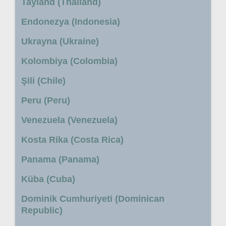
Tayland (Thailand)
Endonezya (Indonesia)
Ukrayna (Ukraine)
Kolombiya (Colombia)
Şili (Chile)
Peru (Peru)
Venezuela (Venezuela)
Kosta Rika (Costa Rica)
Panama (Panama)
Küba (Cuba)
Dominik Cumhuriyeti (Dominican
Republic)