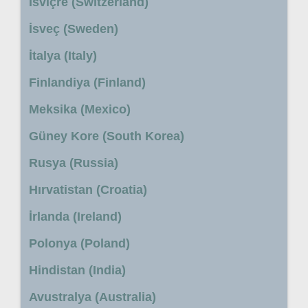
İsviçre (Switzerland)
İsveç (Sweden)
İtalya (Italy)
Finlandiya (Finland)
Meksika (Mexico)
Güney Kore (South Korea)
Rusya (Russia)
Hırvatistan (Croatia)
İrlanda (Ireland)
Polonya (Poland)
Hindistan (India)
Avustralya (Australia)