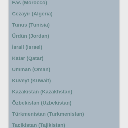
Fas (Morocco)
Cezayir (Algeria)
Tunus (Tunisia)
Ürdün (Jordan)
İsrail (Israel)
Katar (Qatar)
Umman (Oman)
Kuveyt (Kuwait)
Kazakistan (Kazakhstan)
Özbekistan (Uzbekistan)
Türkmenistan (Turkmenistan)
Tacikistan (Tajikistan)