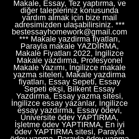
Makale, Essay, Tez yaptırma, ve
diğer talepleriniz konusunda
yardım almak için bize mail
adresimizden ulaşabilirsiniz. ***
bestessayhomework@gmail.com
*** Makale yazdirma fiyatları,
Parayla makale YAZDIRMA,
Makale Fiyatları 2022, İngilizce
Makale yazdırma, Profesyonel
Makale Yazımı, İngilizce makale
yazma siteleri, Makale yazdirma
fiyatları, Essay Sepeti, Essay
Sepeti ekşi, Bilkent Essay
Yazdırma, Essay yazma sitesi,
İngilizce essay yazanlar, İngilizce
essay yazdırma, Essay ödevi,
Üniversite ödev YAPTIRMA,
İşletme ödev YAPTIRMA, En iyi
ödev YAPTIRMA sitesi, Parayla
ödev yapma, Parayla ödev yapma