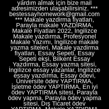
yardım almak için bize mail
adresimizden ulaşabilirsiniz. ***
bestessayhomework@gmail.com
*** Makale yazdirma fiyatları,
Parayla makale YAZDIRMA,
Makale Fiyatları 2022, İngilizce
Makale yazdırma, Profesyonel
Makale Yazımı, İngilizce makale
yazma siteleri, Makale yazdirma
fiyatları, Essay Sepeti, Essay
Sepeti ekşi, Bilkent Essay
Yazdırma, Essay yazma sitesi,
İngilizce essay yazanlar, İngilizce
essay yazdırma, Essay ödevi,
Üniversite ödev YAPTIRMA,
İşletme ödev YAPTIRMA, En iyi
ödev YAPTIRMA sitesi, Parayla
ödev yapma, Parayla ödev yapma
sitesi, Dış Ticaret ödev
YAPTIRMA, Makale YAZDIRMA