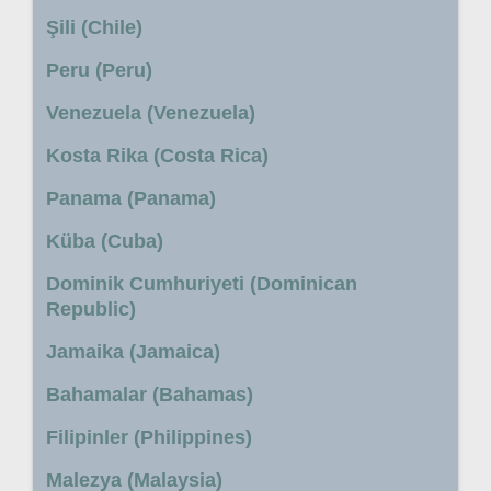
Şili (Chile)
Peru (Peru)
Venezuela (Venezuela)
Kosta Rika (Costa Rica)
Panama (Panama)
Küba (Cuba)
Dominik Cumhuriyeti (Dominican
Republic)
Jamaika (Jamaica)
Bahamalar (Bahamas)
Filipinler (Philippines)
Malezya (Malaysia)