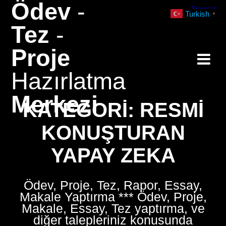
Ödev
-
Skip
Turkish
▼
to
Tez
-
content
Proje
Hazırlatma
Merkezi
KATEGORI:
RESMI
KONUŞTURAN
YAPAY ZEKA
Ödev, Proje, Tez, Rapor, Essay,
Makale Yaptırma *** Ödev, Proje,
Makale, Essay, Tez yaptırma, ve
diğer talepleriniz konusunda