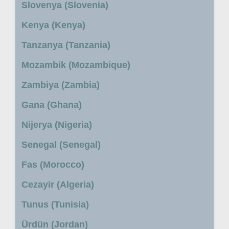
Slovenya (Slovenia)
Kenya (Kenya)
Tanzanya (Tanzania)
Mozambik (Mozambique)
Zambiya (Zambia)
Gana (Ghana)
Nijerya (Nigeria)
Senegal (Senegal)
Fas (Morocco)
Cezayir (Algeria)
Tunus (Tunisia)
Ürdün (Jordan)