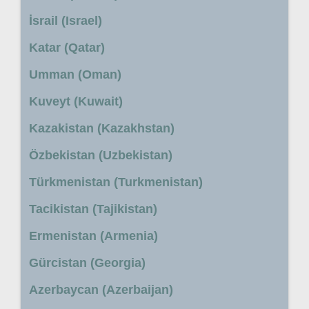
İsrail (Israel)
Katar (Qatar)
Umman (Oman)
Kuveyt (Kuwait)
Kazakistan (Kazakhstan)
Özbekistan (Uzbekistan)
Türkmenistan (Turkmenistan)
Tacikistan (Tajikistan)
Ermenistan (Armenia)
Gürcistan (Georgia)
Azerbaycan (Azerbaijan)