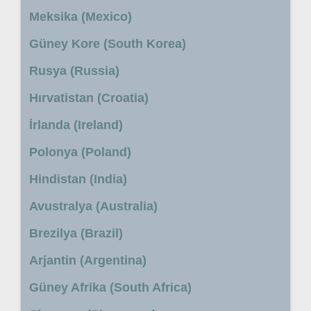
Meksika (Mexico)
Güney Kore (South Korea)
Rusya (Russia)
Hırvatistan (Croatia)
İrlanda (Ireland)
Polonya (Poland)
Hindistan (India)
Avustralya (Australia)
Brezilya (Brazil)
Arjantin (Argentina)
Güney Afrika (South Africa)