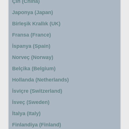
Çin (China)
Japonya (Japan)
Birleşik Krallık (UK)
Fransa (France)
İspanya (Spain)
Norveç (Norway)
Belçika (Belgium)
Hollanda (Netherlands)
İsviçre (Switzerland)
İsveç (Sweden)
İtalya (Italy)
Finlandiya (Finland)