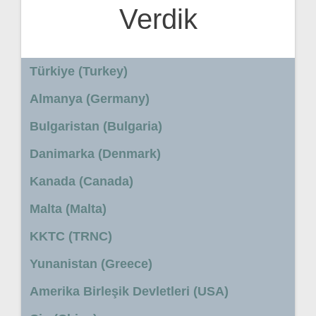
Verdik
Türkiye (Turkey)
Almanya (Germany)
Bulgaristan (Bulgaria)
Danimarka (Denmark)
Kanada (Canada)
Malta (Malta)
KKTC (TRNC)
Yunanistan (Greece)
Amerika Birleşik Devletleri (USA)