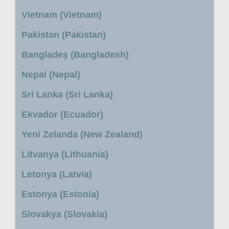
Vietnam (Vietnam)
Pakistan (Pakistan)
Bangladeş (Bangladesh)
Nepal (Nepal)
Sri Lanka (Sri Lanka)
Ekvador (Ecuador)
Yeni Zelanda (New Zealand)
Litvanya (Lithuania)
Letonya (Latvia)
Estonya (Estonia)
Slovakya (Slovakia)