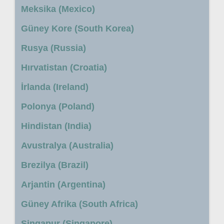
Meksika (Mexico)
Güney Kore (South Korea)
Rusya (Russia)
Hırvatistan (Croatia)
İrlanda (Ireland)
Polonya (Poland)
Hindistan (India)
Avustralya (Australia)
Brezilya (Brazil)
Arjantin (Argentina)
Güney Afrika (South Africa)
Singapur (Singapore)