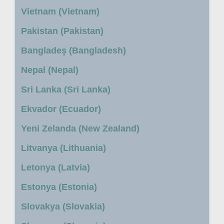
Vietnam (Vietnam)
Pakistan (Pakistan)
Bangladeş (Bangladesh)
Nepal (Nepal)
Sri Lanka (Sri Lanka)
Ekvador (Ecuador)
Yeni Zelanda (New Zealand)
Litvanya (Lithuania)
Letonya (Latvia)
Estonya (Estonia)
Slovakya (Slovakia)