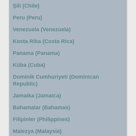
Şili (Chile)
Peru (Peru)
Venezuela (Venezuela)
Kosta Rika (Costa Rica)
Panama (Panama)
Küba (Cuba)
Dominik Cumhuriyeti (Dominican
Republic)
Jamaika (Jamaica)
Bahamalar (Bahamas)
Filipinler (Philippines)
Malezya (Malaysia)