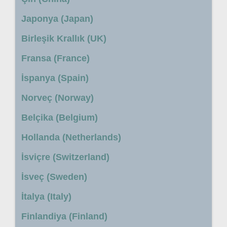
Japonya (Japan)
Birleşik Krallık (UK)
Fransa (France)
İspanya (Spain)
Norveç (Norway)
Belçika (Belgium)
Hollanda (Netherlands)
İsviçre (Switzerland)
İsveç (Sweden)
İtalya (Italy)
Finlandiya (Finland)