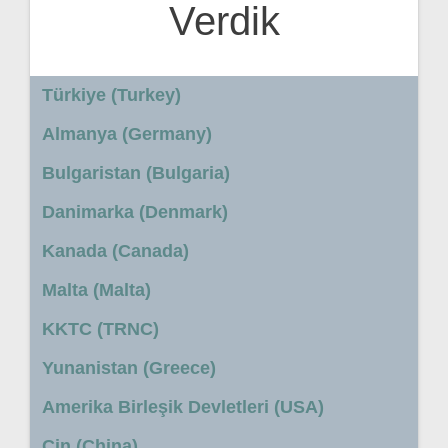
Verdik
Türkiye (Turkey)
Almanya (Germany)
Bulgaristan (Bulgaria)
Danimarka (Denmark)
Kanada (Canada)
Malta (Malta)
KKTC (TRNC)
Yunanistan (Greece)
Amerika Birleşik Devletleri (USA)
Çin (China)