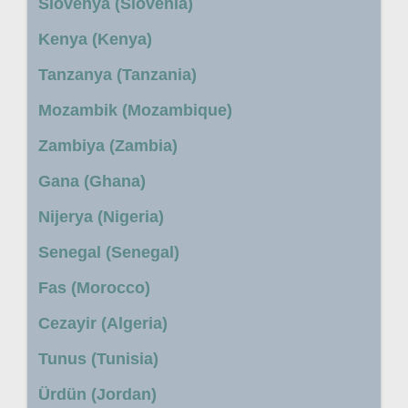
Slovenya (Slovenia)
Kenya (Kenya)
Tanzanya (Tanzania)
Mozambik (Mozambique)
Zambiya (Zambia)
Gana (Ghana)
Nijerya (Nigeria)
Senegal (Senegal)
Fas (Morocco)
Cezayir (Algeria)
Tunus (Tunisia)
Ürdün (Jordan)