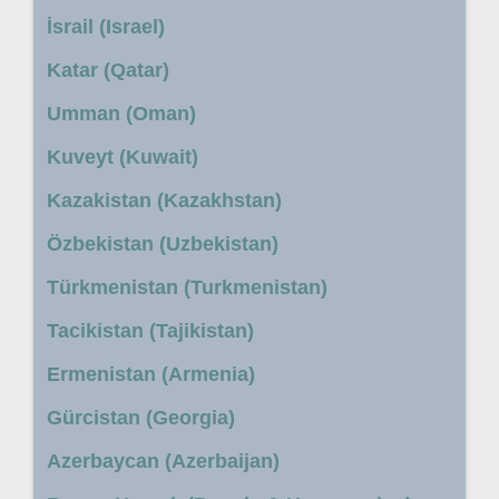
İsrail (Israel)
Katar (Qatar)
Umman (Oman)
Kuveyt (Kuwait)
Kazakistan (Kazakhstan)
Özbekistan (Uzbekistan)
Türkmenistan (Turkmenistan)
Tacikistan (Tajikistan)
Ermenistan (Armenia)
Gürcistan (Georgia)
Azerbaycan (Azerbaijan)