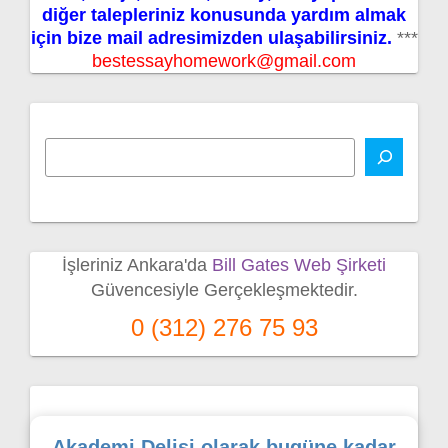
diğer talepleriniz konusunda yardım almak
için bize mail adresimizden ulaşabilirsiniz.
***
bestessayhomework@gmail.com
İşleriniz Ankara'da
Bill Gates Web Şirketi
Güvencesiyle Gerçekleşmektedir.
0 (312) 276 75 93
Akademi Delisi olarak bugüne kadar