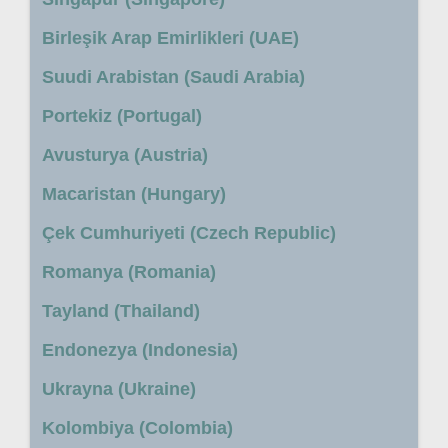
Birleşik Arap Emirlikleri (UAE)
Suudi Arabistan (Saudi Arabia)
Portekiz (Portugal)
Avusturya (Austria)
Macaristan (Hungary)
Çek Cumhuriyeti (Czech Republic)
Romanya (Romania)
Tayland (Thailand)
Endonezya (Indonesia)
Ukrayna (Ukraine)
Kolombiya (Colombia)