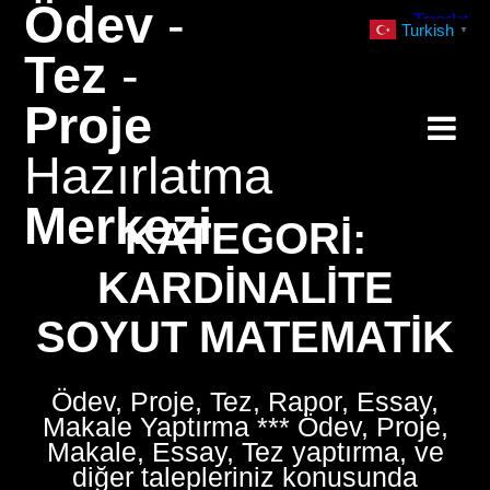
Ödev
-
Skip
Turkish
▼
to
Tez
-
content
Proje
Hazırlatma
Merkezi
KATEGORI:
KARDINALITE
SOYUT MATEMATIK
Ödev, Proje, Tez, Rapor, Essay,
Makale Yaptırma *** Ödev, Proje,
Makale, Essay, Tez yaptırma, ve
diğer talepleriniz konusunda