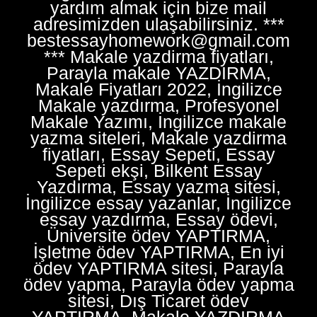
yardım almak için bize mail
adresimizden ulaşabilirsiniz. ***
bestessayhomework@gmail.com
*** Makale yazdirma fiyatları,
Parayla makale YAZDIRMA,
Makale Fiyatları 2022, İngilizce
Makale yazdırma, Profesyonel
Makale Yazımı, İngilizce makale
yazma siteleri, Makale yazdirma
fiyatları, Essay Sepeti, Essay
Sepeti ekşi, Bilkent Essay
Yazdırma, Essay yazma sitesi,
İngilizce essay yazanlar, İngilizce
essay yazdırma, Essay ödevi,
Üniversite ödev YAPTIRMA,
İşletme ödev YAPTIRMA, En iyi
ödev YAPTIRMA sitesi, Parayla
ödev yapma, Parayla ödev yapma
sitesi, Dış Ticaret ödev
YAPTIRMA, Makale YAZDIRMA