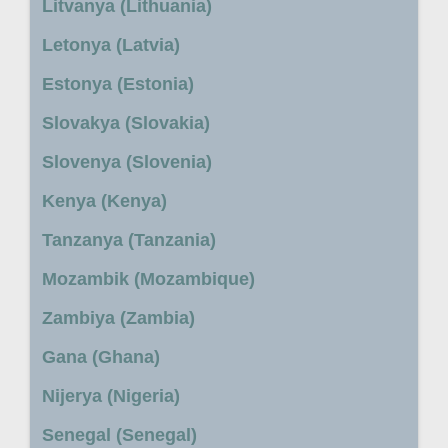
Litvanya (Lithuania)
Letonya (Latvia)
Estonya (Estonia)
Slovakya (Slovakia)
Slovenya (Slovenia)
Kenya (Kenya)
Tanzanya (Tanzania)
Mozambik (Mozambique)
Zambiya (Zambia)
Gana (Ghana)
Nijerya (Nigeria)
Senegal (Senegal)