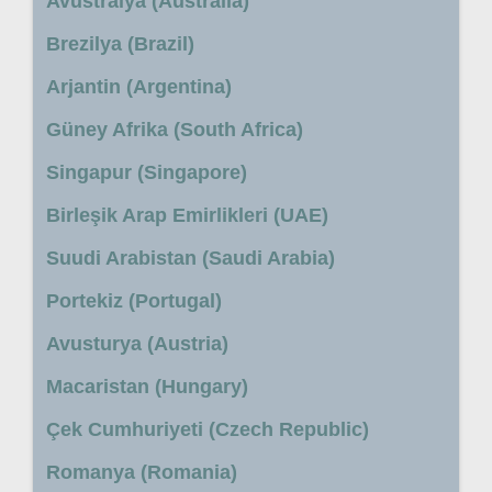
Avustralya (Australia)
Brezilya (Brazil)
Arjantin (Argentina)
Güney Afrika (South Africa)
Singapur (Singapore)
Birleşik Arap Emirlikleri (UAE)
Suudi Arabistan (Saudi Arabia)
Portekiz (Portugal)
Avusturya (Austria)
Macaristan (Hungary)
Çek Cumhuriyeti (Czech Republic)
Romanya (Romania)