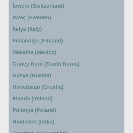
İsviçre (Switzerland)
İsveç (Sweden)
İtalya (Italy)
Finlandiya (Finland)
Meksika (Mexico)
Güney Kore (South Korea)
Rusya (Russia)
Hırvatistan (Croatia)
İrlanda (Ireland)
Polonya (Poland)
Hindistan (India)