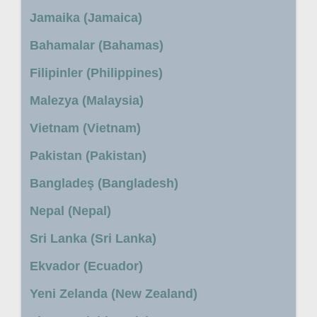
Jamaika (Jamaica)
Bahamalar (Bahamas)
Filipinler (Philippines)
Malezya (Malaysia)
Vietnam (Vietnam)
Pakistan (Pakistan)
Bangladeş (Bangladesh)
Nepal (Nepal)
Sri Lanka (Sri Lanka)
Ekvador (Ecuador)
Yeni Zelanda (New Zealand)