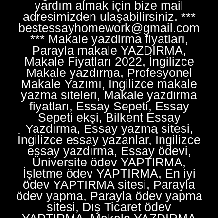
yardım almak için bize mail
adresimizden ulaşabilirsiniz. ***
bestessayhomework@gmail.com
*** Makale yazdirma fiyatları,
Parayla makale YAZDIRMA,
Makale Fiyatları 2022, İngilizce
Makale yazdırma, Profesyonel
Makale Yazımı, İngilizce makale
yazma siteleri, Makale yazdirma
fiyatları, Essay Sepeti, Essay
Sepeti ekşi, Bilkent Essay
Yazdırma, Essay yazma sitesi,
İngilizce essay yazanlar, İngilizce
essay yazdırma, Essay ödevi,
Üniversite ödev YAPTIRMA,
İşletme ödev YAPTIRMA, En iyi
ödev YAPTIRMA sitesi, Parayla
ödev yapma, Parayla ödev yapma
sitesi, Dış Ticaret ödev
YAPTIRMA, Makale YAZDIRMA