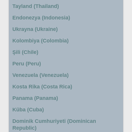
Tayland (Thailand)
Endonezya (Indonesia)
Ukrayna (Ukraine)
Kolombiya (Colombia)
Şili (Chile)
Peru (Peru)
Venezuela (Venezuela)
Kosta Rika (Costa Rica)
Panama (Panama)
Küba (Cuba)
Dominik Cumhuriyeti (Dominican
Republic)