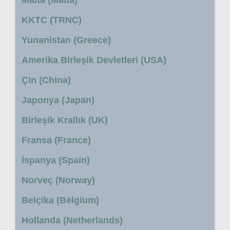
KKTC (TRNC)
Yunanistan (Greece)
Amerika Birleşik Devletleri (USA)
Çin (China)
Japonya (Japan)
Birleşik Krallık (UK)
Fransa (France)
İspanya (Spain)
Norveç (Norway)
Belçika (Belgium)
Hollanda (Netherlands)