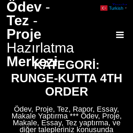
Ödev
-
Skip
Turkish
▼
to
Tez
-
content
Proje
Hazırlatma
Merkezi
KATEGORI:
RUNGE-KUTTA 4TH
ORDER
Ödev, Proje, Tez, Rapor, Essay,
Makale Yaptırma *** Ödev, Proje,
Makale, Essay, Tez yaptırma, ve
diğer talepleriniz konusunda