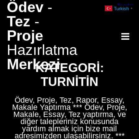
Ödev
-
Skip
Turkish
▼
to
Tez
-
content
Proje
Hazırlatma
Merkezi
KATEGORI:
TURNITIN
Ödev, Proje, Tez, Rapor, Essay,
Makale Yaptırma *** Ödev, Proje,
Makale, Essay, Tez yaptırma, ve
diğer talepleriniz konusunda
yardım almak için bize mail
adresimizden ulaşabilirsiniz. ***