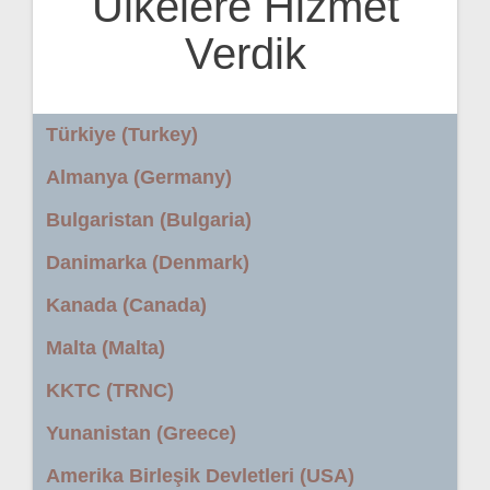
Ülkelere Hizmet
Verdik
Türkiye (Turkey)
Almanya (Germany)
Bulgaristan (Bulgaria)
Danimarka (Denmark)
Kanada (Canada)
Malta (Malta)
KKTC (TRNC)
Yunanistan (Greece)
Amerika Birleşik Devletleri (USA)