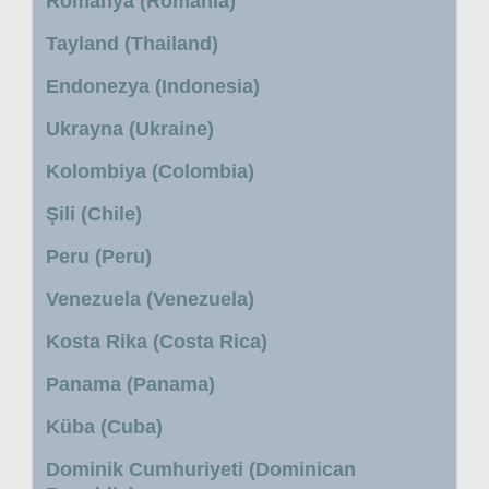
Romanya (Romania)
Tayland (Thailand)
Endonezya (Indonesia)
Ukrayna (Ukraine)
Kolombiya (Colombia)
Şili (Chile)
Peru (Peru)
Venezuela (Venezuela)
Kosta Rika (Costa Rica)
Panama (Panama)
Küba (Cuba)
Dominik Cumhuriyeti (Dominican