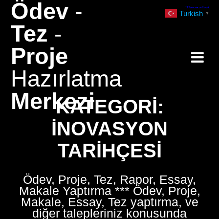
Ödev
-
Skip
Turkish
▼
to
Tez
-
content
Proje
Hazırlatma
Merkezi
KATEGORI:
İNOVASYON
TARIHÇESI
Ödev, Proje, Tez, Rapor, Essay,
Makale Yaptırma *** Ödev, Proje,
Makale, Essay, Tez yaptırma, ve
diğer talepleriniz konusunda