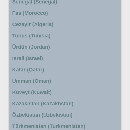
Senegal (Senegal)
Fas (Morocco)
Cezayir (Algeria)
Tunus (Tunisia)
Ürdün (Jordan)
İsrail (Israel)
Katar (Qatar)
Umman (Oman)
Kuveyt (Kuwait)
Kazakistan (Kazakhstan)
Özbekistan (Uzbekistan)
Türkmenistan (Turkmenistan)