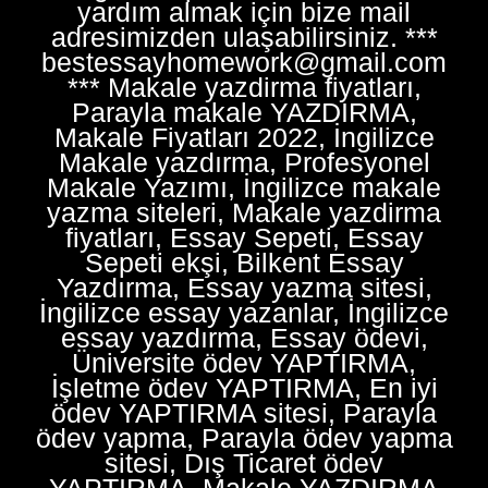
yardım almak için bize mail
adresimizden ulaşabilirsiniz. ***
bestessayhomework@gmail.com
*** Makale yazdirma fiyatları,
Parayla makale YAZDIRMA,
Makale Fiyatları 2022, İngilizce
Makale yazdırma, Profesyonel
Makale Yazımı, İngilizce makale
yazma siteleri, Makale yazdirma
fiyatları, Essay Sepeti, Essay
Sepeti ekşi, Bilkent Essay
Yazdırma, Essay yazma sitesi,
İngilizce essay yazanlar, İngilizce
essay yazdırma, Essay ödevi,
Üniversite ödev YAPTIRMA,
İşletme ödev YAPTIRMA, En iyi
ödev YAPTIRMA sitesi, Parayla
ödev yapma, Parayla ödev yapma
sitesi, Dış Ticaret ödev
YAPTIRMA, Makale YAZDIRMA