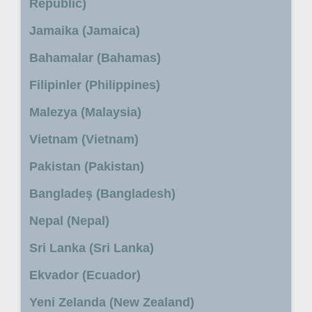
Republic)
Jamaika (Jamaica)
Bahamalar (Bahamas)
Filipinler (Philippines)
Malezya (Malaysia)
Vietnam (Vietnam)
Pakistan (Pakistan)
Bangladeş (Bangladesh)
Nepal (Nepal)
Sri Lanka (Sri Lanka)
Ekvador (Ecuador)
Yeni Zelanda (New Zealand)