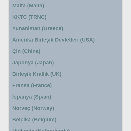
Malta (Malta)
KKTC (TRNC)
Yunanistan (Greece)
Amerika Birleşik Devletleri (USA)
Çin (China)
Japonya (Japan)
Birleşik Krallık (UK)
Fransa (France)
İspanya (Spain)
Norveç (Norway)
Belçika (Belgium)
Hollanda (Netherlands)