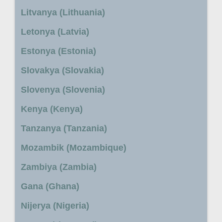
Litvanya (Lithuania)
Letonya (Latvia)
Estonya (Estonia)
Slovakya (Slovakia)
Slovenya (Slovenia)
Kenya (Kenya)
Tanzanya (Tanzania)
Mozambik (Mozambique)
Zambiya (Zambia)
Gana (Ghana)
Nijerya (Nigeria)