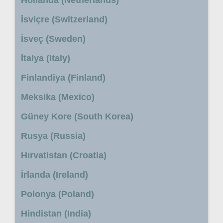
İsviçre (Switzerland)
İsveç (Sweden)
İtalya (Italy)
Finlandiya (Finland)
Meksika (Mexico)
Güney Kore (South Korea)
Rusya (Russia)
Hırvatistan (Croatia)
İrlanda (Ireland)
Polonya (Poland)
Hindistan (India)