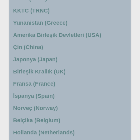
KKTC (TRNC)
Yunanistan (Greece)
Amerika Birleşik Devletleri (USA)
Çin (China)
Japonya (Japan)
Birleşik Krallık (UK)
Fransa (France)
İspanya (Spain)
Norveç (Norway)
Belçika (Belgium)
Hollanda (Netherlands)