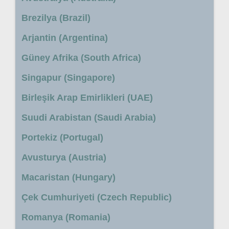
Brezilya (Brazil)
Arjantin (Argentina)
Güney Afrika (South Africa)
Singapur (Singapore)
Birleşik Arap Emirlikleri (UAE)
Suudi Arabistan (Saudi Arabia)
Portekiz (Portugal)
Avusturya (Austria)
Macaristan (Hungary)
Çek Cumhuriyeti (Czech Republic)
Romanya (Romania)