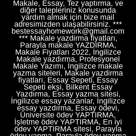
Makale, Essay, Tez yaptırma, ve
diğer talepleriniz konusunda
yardım almak için bize mail
adresimizden ulaşabilirsiniz. ***
bestessayhomework@gmail.com
*** Makale yazdirma fiyatları,
Parayla makale YAZDIRMA,
Makale Fiyatları 2022, İngilizce
Makale yazdırma, Profesyonel
Makale Yazımı, İngilizce makale
yazma siteleri, Makale yazdirma
fiyatları, Essay Sepeti, Essay
Sepeti ekşi, Bilkent Essay
Yazdırma, Essay yazma sitesi,
İngilizce essay yazanlar, İngilizce
essay yazdırma, Essay ödevi,
Üniversite ödev YAPTIRMA,
İşletme ödev YAPTIRMA, En iyi
ödev YAPTIRMA sitesi, Parayla
ödev yapma, Parayla ödev yapma