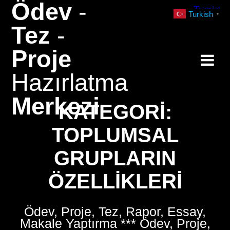
Ödev
-
Skip
Turkish
▼
to
Tez
-
content
Proje
Hazırlatma
Merkezi
KATEGORI:
TOPLUMSAL
GRUPLARIN
ÖZELLIKLERI
Ödev, Proje, Tez, Rapor, Essay,
Makale Yaptırma *** Ödev, Proje,