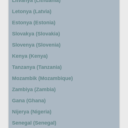
Litvanya (Lithuania)
Letonya (Latvia)
Estonya (Estonia)
Slovakya (Slovakia)
Slovenya (Slovenia)
Kenya (Kenya)
Tanzanya (Tanzania)
Mozambik (Mozambique)
Zambiya (Zambia)
Gana (Ghana)
Nijerya (Nigeria)
Senegal (Senegal)