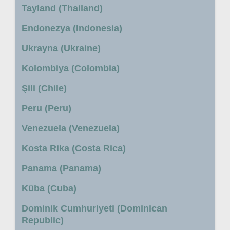
Tayland (Thailand)
Endonezya (Indonesia)
Ukrayna (Ukraine)
Kolombiya (Colombia)
Şili (Chile)
Peru (Peru)
Venezuela (Venezuela)
Kosta Rika (Costa Rica)
Panama (Panama)
Küba (Cuba)
Dominik Cumhuriyeti (Dominican
Republic)