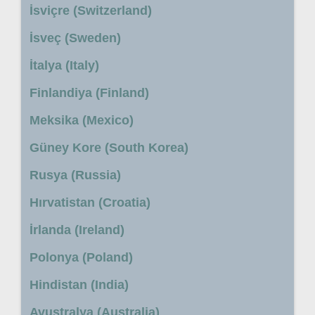
İsviçre (Switzerland)
İsveç (Sweden)
İtalya (Italy)
Finlandiya (Finland)
Meksika (Mexico)
Güney Kore (South Korea)
Rusya (Russia)
Hırvatistan (Croatia)
İrlanda (Ireland)
Polonya (Poland)
Hindistan (India)
Avustralya (Australia)