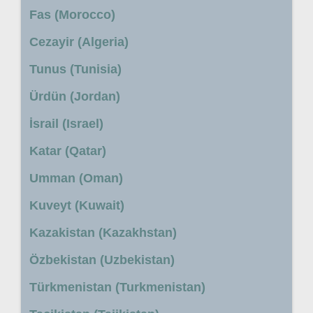
Fas (Morocco)
Cezayir (Algeria)
Tunus (Tunisia)
Ürdün (Jordan)
İsrail (Israel)
Katar (Qatar)
Umman (Oman)
Kuveyt (Kuwait)
Kazakistan (Kazakhstan)
Özbekistan (Uzbekistan)
Türkmenistan (Turkmenistan)