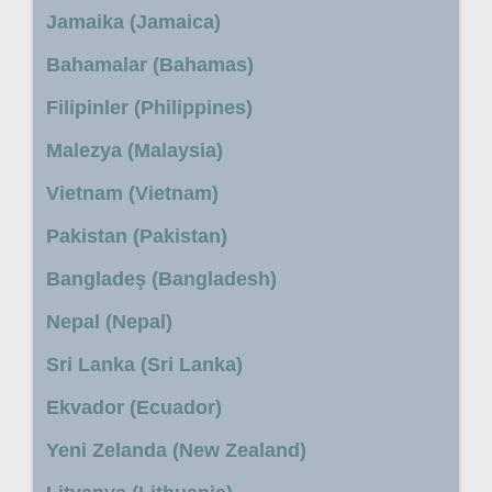
Jamaika (Jamaica)
Bahamalar (Bahamas)
Filipinler (Philippines)
Malezya (Malaysia)
Vietnam (Vietnam)
Pakistan (Pakistan)
Bangladeş (Bangladesh)
Nepal (Nepal)
Sri Lanka (Sri Lanka)
Ekvador (Ecuador)
Yeni Zelanda (New Zealand)