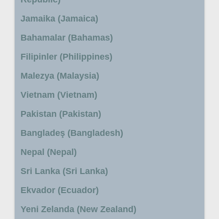
Jamaika (Jamaica)
Bahamalar (Bahamas)
Filipinler (Philippines)
Malezya (Malaysia)
Vietnam (Vietnam)
Pakistan (Pakistan)
Bangladeş (Bangladesh)
Nepal (Nepal)
Sri Lanka (Sri Lanka)
Ekvador (Ecuador)
Yeni Zelanda (New Zealand)