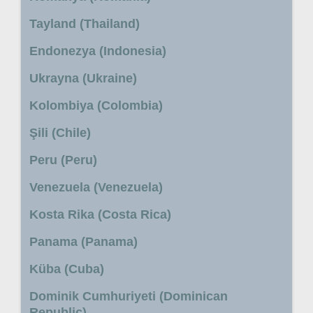
Tayland (Thailand)
Endonezya (Indonesia)
Ukrayna (Ukraine)
Kolombiya (Colombia)
Şili (Chile)
Peru (Peru)
Venezuela (Venezuela)
Kosta Rika (Costa Rica)
Panama (Panama)
Küba (Cuba)
Dominik Cumhuriyeti (Dominican
Republic)