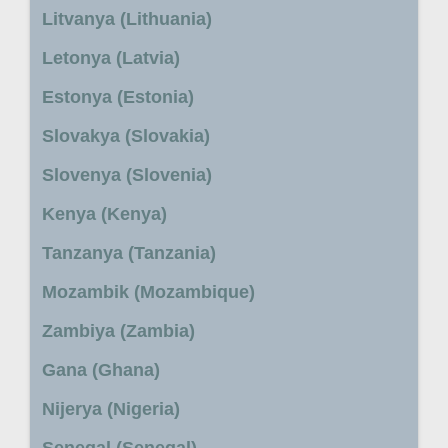
Litvanya (Lithuania)
Letonya (Latvia)
Estonya (Estonia)
Slovakya (Slovakia)
Slovenya (Slovenia)
Kenya (Kenya)
Tanzanya (Tanzania)
Mozambik (Mozambique)
Zambiya (Zambia)
Gana (Ghana)
Nijerya (Nigeria)