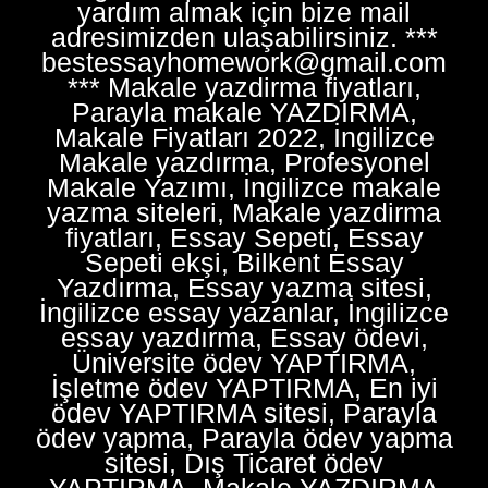
yardım almak için bize mail
adresimizden ulaşabilirsiniz. ***
bestessayhomework@gmail.com
*** Makale yazdirma fiyatları,
Parayla makale YAZDIRMA,
Makale Fiyatları 2022, İngilizce
Makale yazdırma, Profesyonel
Makale Yazımı, İngilizce makale
yazma siteleri, Makale yazdirma
fiyatları, Essay Sepeti, Essay
Sepeti ekşi, Bilkent Essay
Yazdırma, Essay yazma sitesi,
İngilizce essay yazanlar, İngilizce
essay yazdırma, Essay ödevi,
Üniversite ödev YAPTIRMA,
İşletme ödev YAPTIRMA, En iyi
ödev YAPTIRMA sitesi, Parayla
ödev yapma, Parayla ödev yapma
sitesi, Dış Ticaret ödev
YAPTIRMA, Makale YAZDIRMA