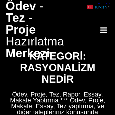
Ödev
-
Skip
Turkish
▼
to
Tez
-
content
Proje
Hazırlatma
Merkezi
KATEGORI:
RASYONALIZM
NEDIR
Ödev, Proje, Tez, Rapor, Essay,
Makale Yaptırma *** Ödev, Proje,
Makale, Essay, Tez yaptırma, ve
diğer talepleriniz konusunda