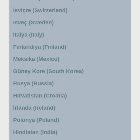
İsviçre (Switzerland)
İsveç (Sweden)
İtalya (Italy)
Finlandiya (Finland)
Meksika (Mexico)
Güney Kore (South Korea)
Rusya (Russia)
Hırvatistan (Croatia)
İrlanda (Ireland)
Polonya (Poland)
Hindistan (India)