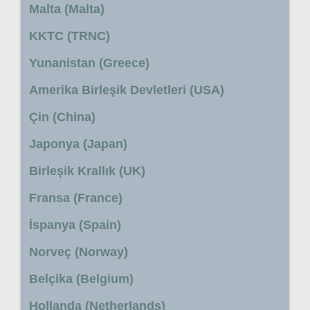
Malta (Malta)
KKTC (TRNC)
Yunanistan (Greece)
Amerika Birleşik Devletleri (USA)
Çin (China)
Japonya (Japan)
Birleşik Krallık (UK)
Fransa (France)
İspanya (Spain)
Norveç (Norway)
Belçika (Belgium)
Hollanda (Netherlands)