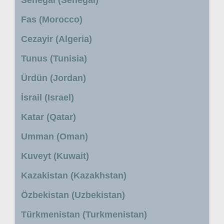
Senegal (Senegal)
Fas (Morocco)
Cezayir (Algeria)
Tunus (Tunisia)
Ürdün (Jordan)
İsrail (Israel)
Katar (Qatar)
Umman (Oman)
Kuveyt (Kuwait)
Kazakistan (Kazakhstan)
Özbekistan (Uzbekistan)
Türkmenistan (Turkmenistan)