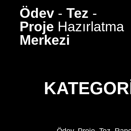
Skip
Ödev
-
Tez
-
to
content
Proje
Hazırlatma
Merkezi
KATEGOR
Ödev, Proje, Tez, Rapo