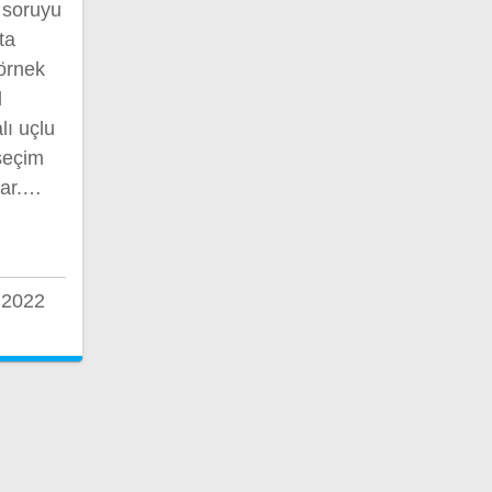
 soruyu
ta
 örnek
l
lı uçlu
 seçim
lar.…
 2022