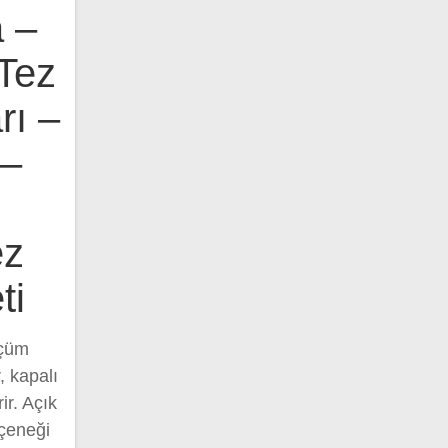
 –
Tez
rı –
 –
ez
ti
lçüm
, kapalı
ir. Açık
eçeneği