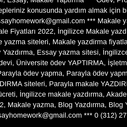
lepleriniz konusunda yardım almak için 
tessayhomework@gmail.com *** Makale ya
 Fiyatları 2022, İngilizce Makale yazd
e yazma siteleri, Makale yazdirma fiyatl
y Yazdırma, Essay yazma sitesi, İngilizce
devi, Üniversite ödev YAPTIRMA, İşlet
arayla ödev yapma, Parayla ödev yapma 
RMA siteleri, Parayla makale YAZDIRMA
ücreti, İngilizce makale yazdırma, Ak
22, Makale yazma, Blog Yazdırma, Blog 
sayhomework@gmail.com *** 0 (312) 27