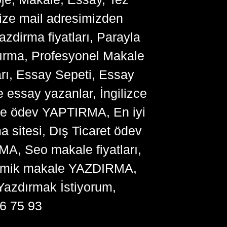
bize mail adresimizden
zdirma fiyatları, Parayla
ırma, Profesyonel Makale
arı, Essay Sepeti, Essay
 essay yazanlar, İngilizce
me ödev YAPTIRMA, En iyi
sitesi, Dış Ticaret ödev
, Seo makale fiyatları,
ademik makale YAZDIRMA,
Yazdırmak İstiyorum,
6 75 93