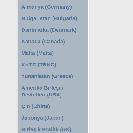
Almanya (Germany)
Bulgaristan (Bulgaria)
Danimarka (Denmark)
Kanada (Canada)
Malta (Malta)
KKTC (TRNC)
Yunanistan (Greece)
Amerika Birleşik
Devletleri (USA)
Çin (China)
Japonya (Japan)
Birleşik Krallık (UK)