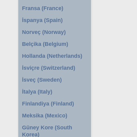
Fransa (France)
İspanya (Spain)
Norveç (Norway)
Belçika (Belgium)
Hollanda (Netherlands)
İsviçre (Switzerland)
İsveç (Sweden)
İtalya (Italy)
Finlandiya (Finland)
Meksika (Mexico)
Güney Kore (South
Korea)