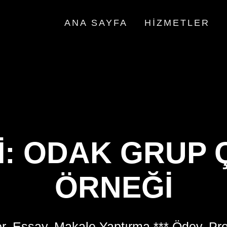
ANA SAYFA
HIZMETLER
I:
ODAK GRUP 
ÖRNEĞI
r, Essay, Makale Yaptırma *** Ödev, Pr