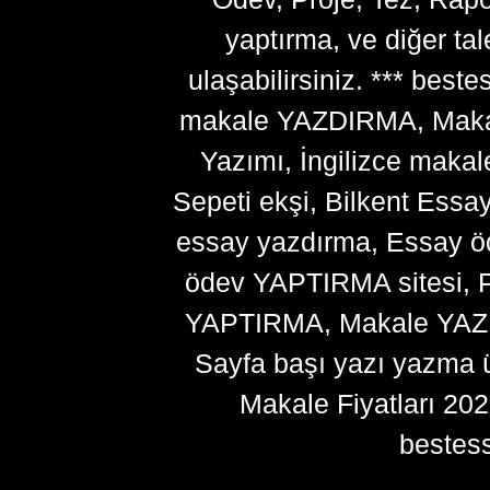
yaptırma, ve diğer ta
ulaşabilirsiniz. *** bes
makale YAZDIRMA, Makale
Yazımı, İngilizce makal
Sepeti ekşi, Bilkent Essa
essay yazdırma, Essay ö
ödev YAPTIRMA sitesi, P
YAPTIRMA, Makale YAZDI
Sayfa başı yazı yazma 
Makale Fiyatları 20
bestes