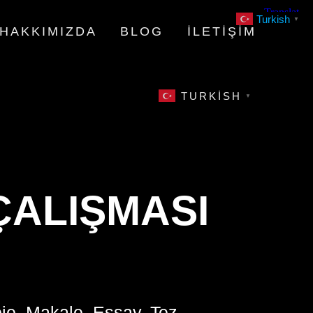
Turkish
▼
HAKKIMIZDA
BLOG
İLETIŞIM
TURKISH
▼
ÇALIŞMASI
oje, Makale, Essay, Tez