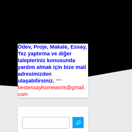
Ödev, Proje, Makale, Essay,
Tez yaptırma ve diğer
talepleriniz konusunda
yardım almak için bize mail
adresimizden
ulaşabilirsiniz.
***
bestessayhomework@gmail.
com