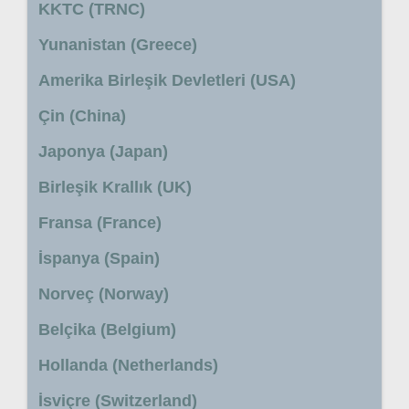
KKTC (TRNC)
Yunanistan (Greece)
Amerika Birleşik Devletleri (USA)
Çin (China)
Japonya (Japan)
Birleşik Krallık (UK)
Fransa (France)
İspanya (Spain)
Norveç (Norway)
Belçika (Belgium)
Hollanda (Netherlands)
İsviçre (Switzerland)