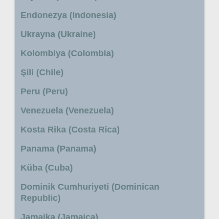
Endonezya (Indonesia)
Ukrayna (Ukraine)
Kolombiya (Colombia)
Şili (Chile)
Peru (Peru)
Venezuela (Venezuela)
Kosta Rika (Costa Rica)
Panama (Panama)
Küba (Cuba)
Dominik Cumhuriyeti (Dominican
Republic)
Jamaika (Jamaica)