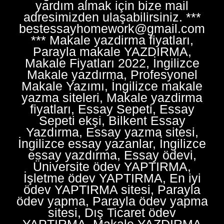
yardım almak için bize mail
adresimizden ulaşabilirsiniz. ***
bestessayhomework@gmail.com
*** Makale yazdirma fiyatları,
Parayla makale YAZDIRMA,
Makale Fiyatları 2022, İngilizce
Makale yazdırma, Profesyonel
Makale Yazımı, İngilizce makale
yazma siteleri, Makale yazdirma
fiyatları, Essay Sepeti, Essay
Sepeti ekşi, Bilkent Essay
Yazdırma, Essay yazma sitesi,
İngilizce essay yazanlar, İngilizce
essay yazdırma, Essay ödevi,
Üniversite ödev YAPTIRMA,
İşletme ödev YAPTIRMA, En iyi
ödev YAPTIRMA sitesi, Parayla
ödev yapma, Parayla ödev yapma
sitesi, Dış Ticaret ödev
YAPTIRMA, Makale YAZDIRMA