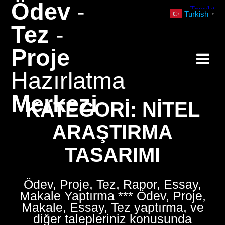
Ödev
-
Skip
Turkish
▼
to
Tez
-
content
Proje
Hazırlatma
Merkezi
KATEGORI:
NITEL
ARAŞTIRMA
TASARIMI
Ödev, Proje, Tez, Rapor, Essay,
Makale Yaptırma *** Ödev, Proje,
Makale, Essay, Tez yaptırma, ve
diğer talepleriniz konusunda