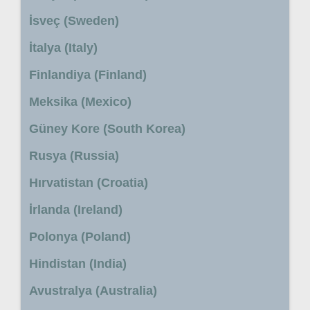
İsveç (Sweden)
İtalya (Italy)
Finlandiya (Finland)
Meksika (Mexico)
Güney Kore (South Korea)
Rusya (Russia)
Hırvatistan (Croatia)
İrlanda (Ireland)
Polonya (Poland)
Hindistan (India)
Avustralya (Australia)