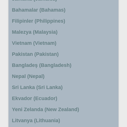
Bahamalar (Bahamas)
Filipinler (Philippines)
Malezya (Malaysia)
Vietnam (Vietnam)
Pakistan (Pakistan)
Bangladeş (Bangladesh)
Nepal (Nepal)
Sri Lanka (Sri Lanka)
Ekvador (Ecuador)
Yeni Zelanda (New Zealand)
Litvanya (Lithuania)