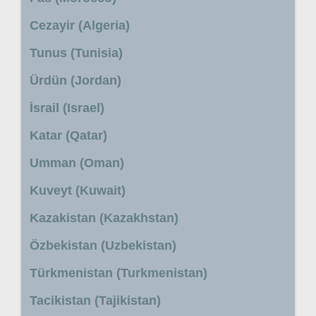
Cezayir (Algeria)
Tunus (Tunisia)
Ürdün (Jordan)
İsrail (Israel)
Katar (Qatar)
Umman (Oman)
Kuveyt (Kuwait)
Kazakistan (Kazakhstan)
Özbekistan (Uzbekistan)
Türkmenistan (Turkmenistan)
Tacikistan (Tajikistan)