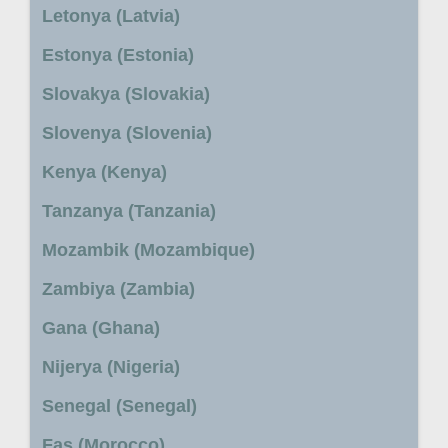
Letonya (Latvia)
Estonya (Estonia)
Slovakya (Slovakia)
Slovenya (Slovenia)
Kenya (Kenya)
Tanzanya (Tanzania)
Mozambik (Mozambique)
Zambiya (Zambia)
Gana (Ghana)
Nijerya (Nigeria)
Senegal (Senegal)
Fas (Morocco)