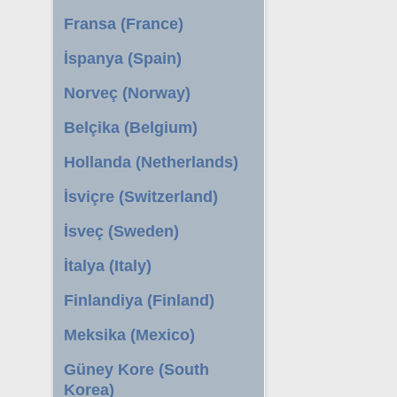
Fransa (France)
İspanya (Spain)
Norveç (Norway)
Belçika (Belgium)
Hollanda (Netherlands)
İsviçre (Switzerland)
İsveç (Sweden)
İtalya (Italy)
Finlandiya (Finland)
Meksika (Mexico)
Güney Kore (South
Korea)