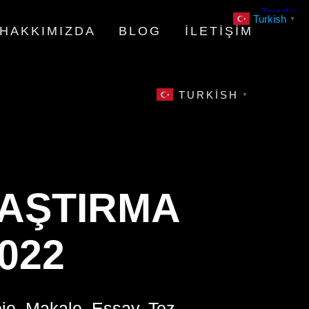
Turkish
▼
HAKKIMIZDA
BLOG
İLETIŞIM
TURKISH
▼
RAŞTIRMA
022
oje, Makale, Essay, Tez