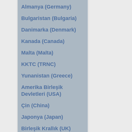
Almanya (Germany)
Bulgaristan (Bulgaria)
Danimarka (Denmark)
Kanada (Canada)
Malta (Malta)
KKTC (TRNC)
Yunanistan (Greece)
Amerika Birleşik
Devletleri (USA)
Çin (China)
Japonya (Japan)
Birleşik Krallık (UK)