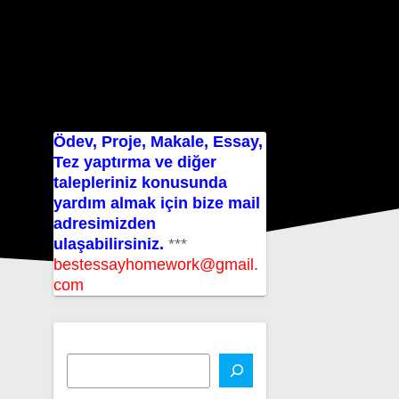
Ödev, Proje, Makale, Essay,
Tez yaptırma ve diğer
talepleriniz konusunda
yardım almak için bize mail
adresimizden
ulaşabilirsiniz.
***
bestessayhomework@gmail.
com