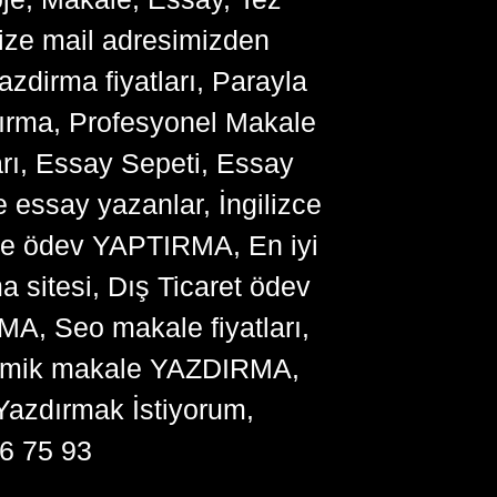
bize mail adresimizden
zdirma fiyatları, Parayla
ırma, Profesyonel Makale
arı, Essay Sepeti, Essay
 essay yazanlar, İngilizce
me ödev YAPTIRMA, En iyi
sitesi, Dış Ticaret ödev
, Seo makale fiyatları,
ademik makale YAZDIRMA,
Yazdırmak İstiyorum,
6 75 93