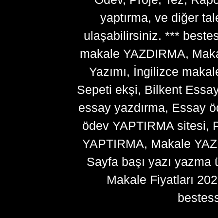
yaptırma, ve diğer ta
ulaşabilirsiniz. *** bes
makale YAZDIRMA, Makale
Yazımı, İngilizce makal
Sepeti ekşi, Bilkent Essa
essay yazdırma, Essay ö
ödev YAPTIRMA sitesi, P
YAPTIRMA, Makale YAZDI
Sayfa başı yazı yazma 
Makale Fiyatları 20
bestes