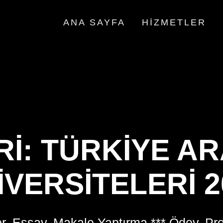
ANA SAYFA
HIZMETLER
RI:
TÜRKIYE A
IVERSITELERI 2
r, Essay, Makale Yaptırma *** Ödev, Pr