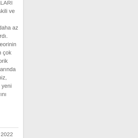
LARI
kili ve
 daha az
rdı.
teorinin
n çok
orik
larında
iz,
 yeni
ını
 2022