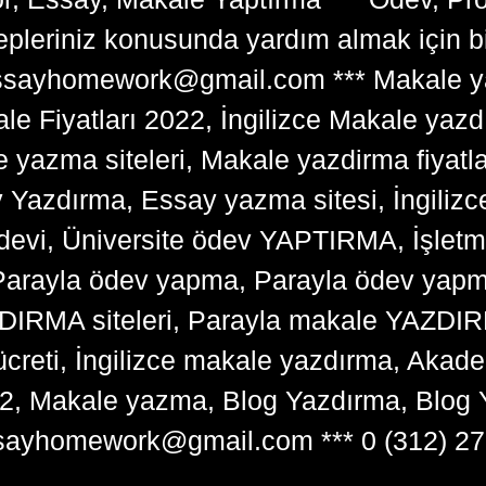
lepleriniz konusunda yardım almak için 
tessayhomework@gmail.com *** Makale ya
 Fiyatları 2022, İngilizce Makale yazd
e yazma siteleri, Makale yazdirma fiyatl
y Yazdırma, Essay yazma sitesi, İngilizce
devi, Üniversite ödev YAPTIRMA, İşlet
arayla ödev yapma, Parayla ödev yapma 
RMA siteleri, Parayla makale YAZDIRMA
ücreti, İngilizce makale yazdırma, Ak
22, Makale yazma, Blog Yazdırma, Blog 
sayhomework@gmail.com *** 0 (312) 27