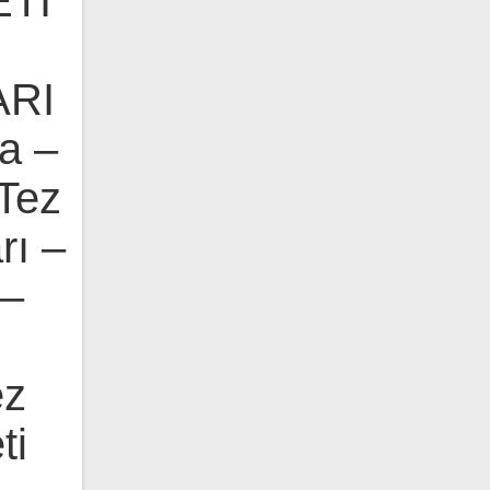
Tİ
RI
a –
Tez
rı –
 –
ez
ti