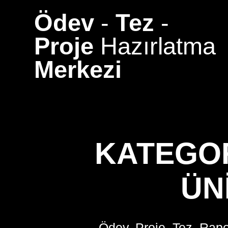
Skip
Ödev
-
Tez
-
to
content
Proje
Hazırlatma
Merkezi
KATEGO
ÜN
Ödev, Proje, Tez, Rapo