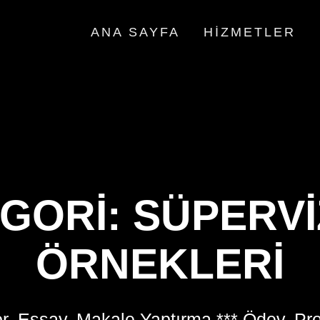
ANA SAYFA
HIZMETLER
GORI:
SÜPERV
ÖRNEKLERI
r, Essay, Makale Yaptırma *** Ödev, Pr