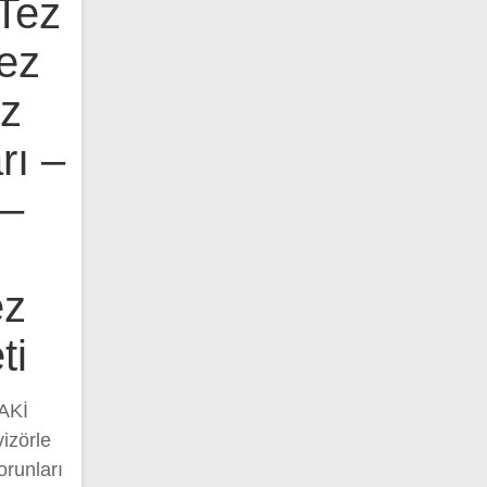
 Tez
ez
ez
rı –
 –
ez
ti
AKİ
izörle
orunları