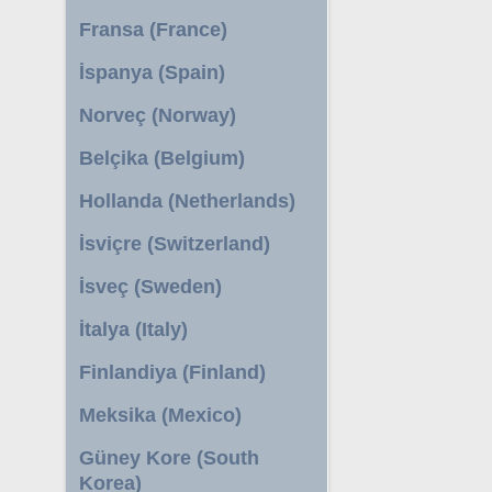
Fransa (France)
İspanya (Spain)
Norveç (Norway)
Belçika (Belgium)
Hollanda (Netherlands)
İsviçre (Switzerland)
İsveç (Sweden)
İtalya (Italy)
Finlandiya (Finland)
Meksika (Mexico)
Güney Kore (South
Korea)