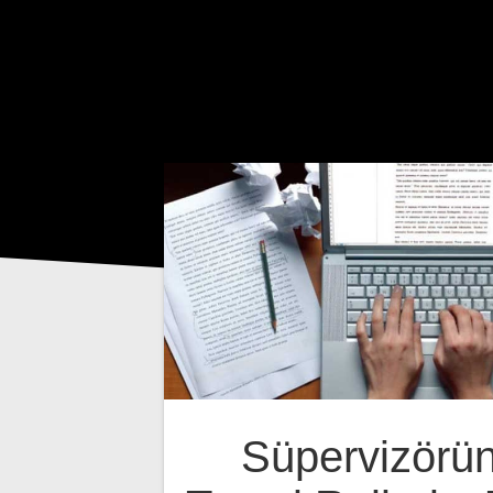
Süpervizörü