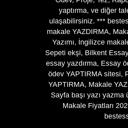
yaptırma, ve diğer ta
ulaşabilirsiniz. *** bes
makale YAZDIRMA, Makale
Yazımı, İngilizce makal
Sepeti ekşi, Bilkent Essa
essay yazdırma, Essay ö
ödev YAPTIRMA sitesi, P
YAPTIRMA, Makale YAZDI
Sayfa başı yazı yazma 
Makale Fiyatları 20
bestes