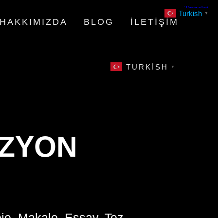
Turkish
▼
HAKKIMIZDA
BLOG
İLETIŞIM
TURKISH
▼
IZYON
oje, Makale, Essay, Tez