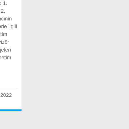
: 1.
 2.
ncinin
le ilgili
etim
izör
eleri
netim
 2022