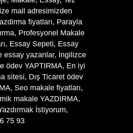
bize mail adresimizden
zdirma fiyatları, Parayla
ırma, Profesyonel Makale
arı, Essay Sepeti, Essay
 essay yazanlar, İngilizce
me ödev YAPTIRMA, En iyi
sitesi, Dış Ticaret ödev
, Seo makale fiyatları,
ademik makale YAZDIRMA,
Yazdırmak İstiyorum,
6 75 93