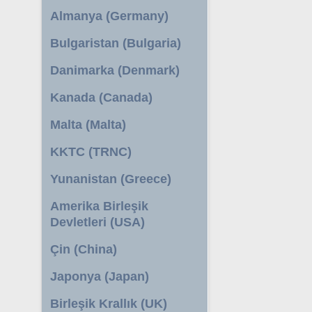
Almanya (Germany)
Bulgaristan (Bulgaria)
Danimarka (Denmark)
Kanada (Canada)
Malta (Malta)
KKTC (TRNC)
Yunanistan (Greece)
Amerika Birleşik
Devletleri (USA)
Çin (China)
Japonya (Japan)
Birleşik Krallık (UK)