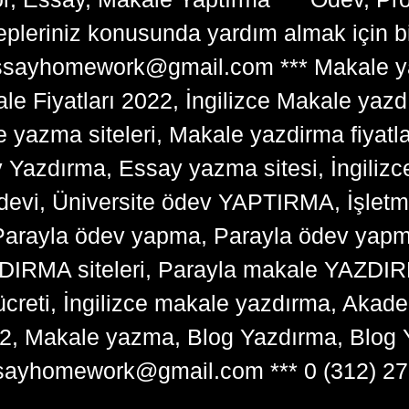
lepleriniz konusunda yardım almak için 
tessayhomework@gmail.com *** Makale ya
 Fiyatları 2022, İngilizce Makale yazd
e yazma siteleri, Makale yazdirma fiyatl
y Yazdırma, Essay yazma sitesi, İngilizce
devi, Üniversite ödev YAPTIRMA, İşlet
arayla ödev yapma, Parayla ödev yapma 
RMA siteleri, Parayla makale YAZDIRMA
ücreti, İngilizce makale yazdırma, Ak
22, Makale yazma, Blog Yazdırma, Blog 
sayhomework@gmail.com *** 0 (312) 27