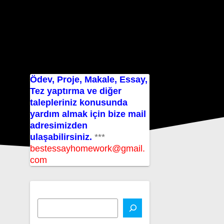
Ödev, Proje, Makale, Essay,
Tez yaptırma ve diğer
talepleriniz konusunda
yardım almak için bize mail
adresimizden
ulaşabilirsiniz.
***
bestessayhomework@gmail.
com