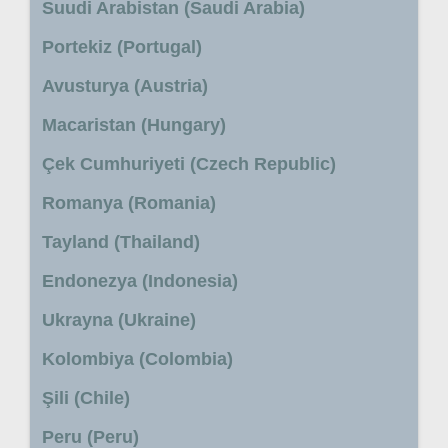
Suudi Arabistan (Saudi Arabia)
Portekiz (Portugal)
Avusturya (Austria)
Macaristan (Hungary)
Çek Cumhuriyeti (Czech Republic)
Romanya (Romania)
Tayland (Thailand)
Endonezya (Indonesia)
Ukrayna (Ukraine)
Kolombiya (Colombia)
Şili (Chile)
Peru (Peru)