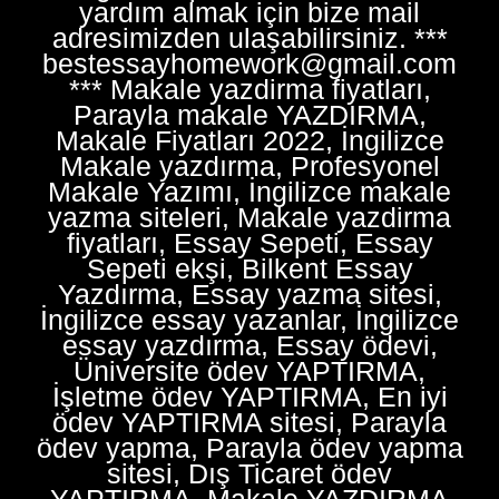
yardım almak için bize mail
adresimizden ulaşabilirsiniz. ***
bestessayhomework@gmail.com
*** Makale yazdirma fiyatları,
Parayla makale YAZDIRMA,
Makale Fiyatları 2022, İngilizce
Makale yazdırma, Profesyonel
Makale Yazımı, İngilizce makale
yazma siteleri, Makale yazdirma
fiyatları, Essay Sepeti, Essay
Sepeti ekşi, Bilkent Essay
Yazdırma, Essay yazma sitesi,
İngilizce essay yazanlar, İngilizce
essay yazdırma, Essay ödevi,
Üniversite ödev YAPTIRMA,
İşletme ödev YAPTIRMA, En iyi
ödev YAPTIRMA sitesi, Parayla
ödev yapma, Parayla ödev yapma
sitesi, Dış Ticaret ödev
YAPTIRMA, Makale YAZDIRMA