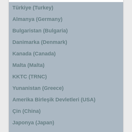
Türkiye (Turkey)
Almanya (Germany)
Bulgaristan (Bulgaria)
Danimarka (Denmark)
Kanada (Canada)
Malta (Malta)
KKTC (TRNC)
Yunanistan (Greece)
Amerika Birleşik Devletleri (USA)
Çin (China)
Japonya (Japan)