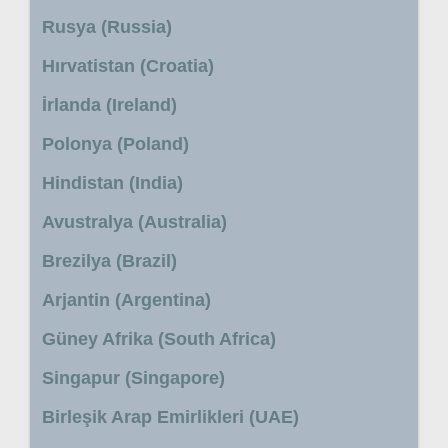
Rusya (Russia)
Hırvatistan (Croatia)
İrlanda (Ireland)
Polonya (Poland)
Hindistan (India)
Avustralya (Australia)
Brezilya (Brazil)
Arjantin (Argentina)
Güney Afrika (South Africa)
Singapur (Singapore)
Birleşik Arap Emirlikleri (UAE)