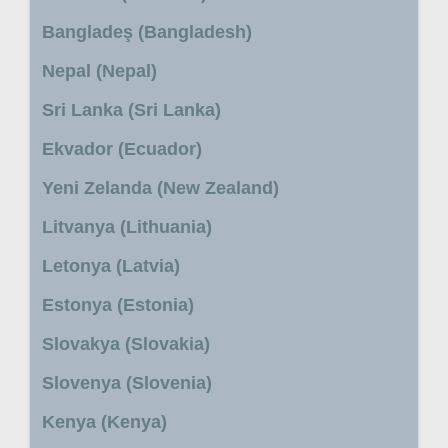
Bangladeş (Bangladesh)
Nepal (Nepal)
Sri Lanka (Sri Lanka)
Ekvador (Ecuador)
Yeni Zelanda (New Zealand)
Litvanya (Lithuania)
Letonya (Latvia)
Estonya (Estonia)
Slovakya (Slovakia)
Slovenya (Slovenia)
Kenya (Kenya)