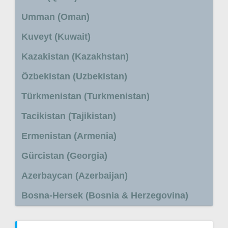
Umman (Oman)
Kuveyt (Kuwait)
Kazakistan (Kazakhstan)
Özbekistan (Uzbekistan)
Türkmenistan (Turkmenistan)
Tacikistan (Tajikistan)
Ermenistan (Armenia)
Gürcistan (Georgia)
Azerbaycan (Azerbaijan)
Bosna-Hersek (Bosnia & Herzegovina)