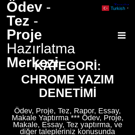
Ödev
-
Skip
Turkish
▼
to
Tez
-
content
Proje
Hazırlatma
Merkezi
KATEGORI:
CHROME YAZIM
DENETIMI
Ödev, Proje, Tez, Rapor, Essay,
Makale Yaptırma *** Ödev, Proje,
Makale, Essay, Tez yaptırma, ve
diğer talepleriniz konusunda