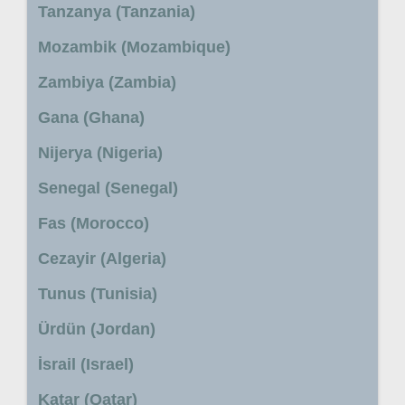
Tanzanya (Tanzania)
Mozambik (Mozambique)
Zambiya (Zambia)
Gana (Ghana)
Nijerya (Nigeria)
Senegal (Senegal)
Fas (Morocco)
Cezayir (Algeria)
Tunus (Tunisia)
Ürdün (Jordan)
İsrail (Israel)
Katar (Qatar)