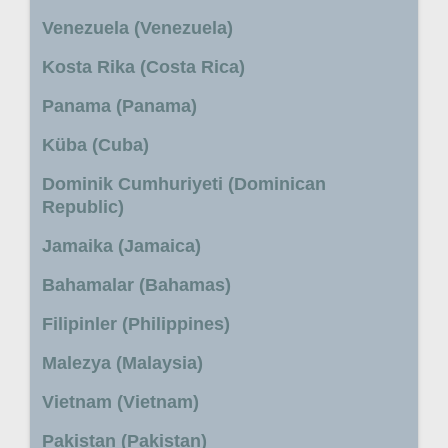
Venezuela (Venezuela)
Kosta Rika (Costa Rica)
Panama (Panama)
Küba (Cuba)
Dominik Cumhuriyeti (Dominican
Republic)
Jamaika (Jamaica)
Bahamalar (Bahamas)
Filipinler (Philippines)
Malezya (Malaysia)
Vietnam (Vietnam)
Pakistan (Pakistan)