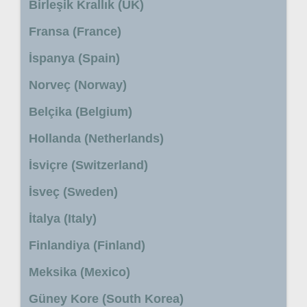
Birleşik Krallık (UK)
Fransa (France)
İspanya (Spain)
Norveç (Norway)
Belçika (Belgium)
Hollanda (Netherlands)
İsviçre (Switzerland)
İsveç (Sweden)
İtalya (Italy)
Finlandiya (Finland)
Meksika (Mexico)
Güney Kore (South Korea)