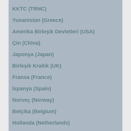
KKTC (TRNC)
Yunanistan (Greece)
Amerika Birleşik Devletleri (USA)
Çin (China)
Japonya (Japan)
Birleşik Krallık (UK)
Fransa (France)
İspanya (Spain)
Norveç (Norway)
Belçika (Belgium)
Hollanda (Netherlands)