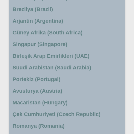
Brezilya (Brazil)
Arjantin (Argentina)
Güney Afrika (South Africa)
Singapur (Singapore)
Birleşik Arap Emirlikleri (UAE)
Suudi Arabistan (Saudi Arabia)
Portekiz (Portugal)
Avusturya (Austria)
Macaristan (Hungary)
Çek Cumhuriyeti (Czech Republic)
Romanya (Romania)