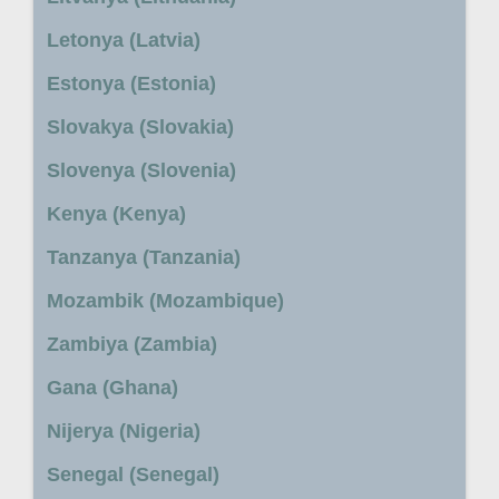
Letonya (Latvia)
Estonya (Estonia)
Slovakya (Slovakia)
Slovenya (Slovenia)
Kenya (Kenya)
Tanzanya (Tanzania)
Mozambik (Mozambique)
Zambiya (Zambia)
Gana (Ghana)
Nijerya (Nigeria)
Senegal (Senegal)