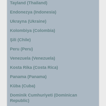
Tayland (Thailand)
Endonezya (Indonesia)
Ukrayna (Ukraine)
Kolombiya (Colombia)
Şili (Chile)
Peru (Peru)
Venezuela (Venezuela)
Kosta Rika (Costa Rica)
Panama (Panama)
Küba (Cuba)
Dominik Cumhuriyeti (Dominican
Republic)