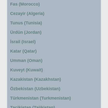
Fas (Morocco)
Cezayir (Algeria)
Tunus (Tunisia)
Ürdün (Jordan)
İsrail (Israel)
Katar (Qatar)
Umman (Oman)
Kuveyt (Kuwait)
Kazakistan (Kazakhstan)
Özbekistan (Uzbekistan)
Türkmenistan (Turkmenistan)
Tacikistan (Tajikistan)