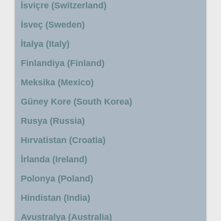
İsviçre (Switzerland)
İsveç (Sweden)
İtalya (Italy)
Finlandiya (Finland)
Meksika (Mexico)
Güney Kore (South Korea)
Rusya (Russia)
Hırvatistan (Croatia)
İrlanda (Ireland)
Polonya (Poland)
Hindistan (India)
Avustralya (Australia)