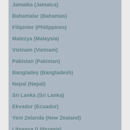
Jamaika (Jamaica)
Bahamalar (Bahamas)
Filipinler (Philippines)
Malezya (Malaysia)
Vietnam (Vietnam)
Pakistan (Pakistan)
Bangladeş (Bangladesh)
Nepal (Nepal)
Sri Lanka (Sri Lanka)
Ekvador (Ecuador)
Yeni Zelanda (New Zealand)
Litvanya (Lithuania)