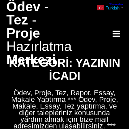
Ödev
-
Skip
Turkish
▼
to
Tez
-
content
Proje
Hazırlatma
Merkezi
KATEGORI:
YAZININ
ICADI
Ödev, Proje, Tez, Rapor, Essay,
Makale Yaptırma *** Ödev, Proje,
Makale, Essay, Tez yaptırma, ve
diğer talepleriniz konusunda
yardım almak için bize mail
adresimizden ulaşabilirsiniz. ***