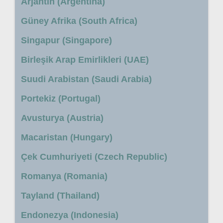
Arjantin (Argentina)
Güney Afrika (South Africa)
Singapur (Singapore)
Birleşik Arap Emirlikleri (UAE)
Suudi Arabistan (Saudi Arabia)
Portekiz (Portugal)
Avusturya (Austria)
Macaristan (Hungary)
Çek Cumhuriyeti (Czech Republic)
Romanya (Romania)
Tayland (Thailand)
Endonezya (Indonesia)