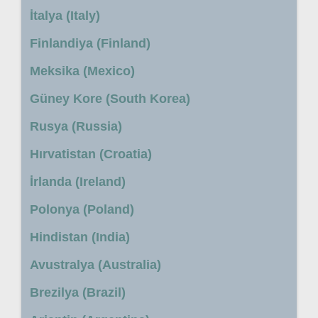
İtalya (Italy)
Finlandiya (Finland)
Meksika (Mexico)
Güney Kore (South Korea)
Rusya (Russia)
Hırvatistan (Croatia)
İrlanda (Ireland)
Polonya (Poland)
Hindistan (India)
Avustralya (Australia)
Brezilya (Brazil)