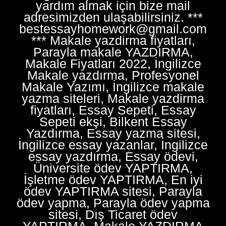
yardım almak için bize mail
adresimizden ulaşabilirsiniz. ***
bestessayhomework@gmail.com
*** Makale yazdirma fiyatları,
Parayla makale YAZDIRMA,
Makale Fiyatları 2022, İngilizce
Makale yazdırma, Profesyonel
Makale Yazımı, İngilizce makale
yazma siteleri, Makale yazdirma
fiyatları, Essay Sepeti, Essay
Sepeti ekşi, Bilkent Essay
Yazdırma, Essay yazma sitesi,
İngilizce essay yazanlar, İngilizce
essay yazdırma, Essay ödevi,
Üniversite ödev YAPTIRMA,
İşletme ödev YAPTIRMA, En iyi
ödev YAPTIRMA sitesi, Parayla
ödev yapma, Parayla ödev yapma
sitesi, Dış Ticaret ödev
YAPTIRMA, Makale YAZDIRMA