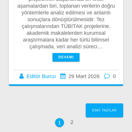
aşamalardan biri, toplanan verilerin doğru
yöntemlerle analiz edilmesi ve anlamlı
sonuçlara dönüştürülmesidir. Tez
çalışmalarından TÜBİTAK projelerine,
akademik makalelerden kurumsal
araştırmalara kadar her türlü bilimsel
çalışmada, veri analizi süreci…
DEVAMI
Editör Burcu
29 Mart 2026
0
Yazı
ESKI YAZILAR
dolaşımı
Sayfa
2
Sayfa
1