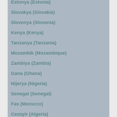
Estonya (Estonia)
Slovakya (Slovakia)
Slovenya (Slovenia)
Kenya (Kenya)
Tanzanya (Tanzania)
Mozambik (Mozambique)
Zambiya (Zambia)
Gana (Ghana)
Nijerya (Nigeria)
Senegal (Senegal)
Fas (Morocco)
Cezayir (Algeria)