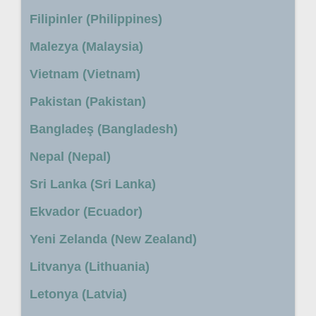
Filipinler (Philippines)
Malezya (Malaysia)
Vietnam (Vietnam)
Pakistan (Pakistan)
Bangladeş (Bangladesh)
Nepal (Nepal)
Sri Lanka (Sri Lanka)
Ekvador (Ecuador)
Yeni Zelanda (New Zealand)
Litvanya (Lithuania)
Letonya (Latvia)