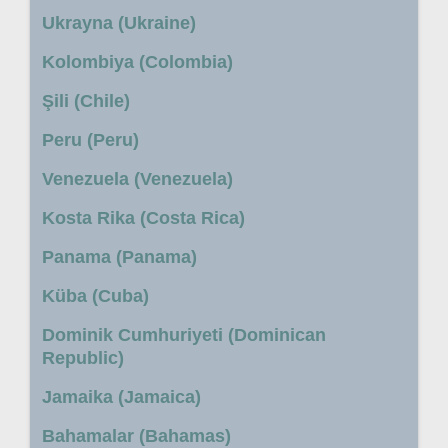
Ukrayna (Ukraine)
Kolombiya (Colombia)
Şili (Chile)
Peru (Peru)
Venezuela (Venezuela)
Kosta Rika (Costa Rica)
Panama (Panama)
Küba (Cuba)
Dominik Cumhuriyeti (Dominican
Republic)
Jamaika (Jamaica)
Bahamalar (Bahamas)