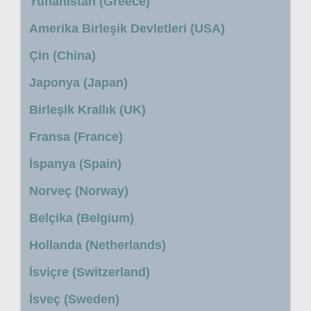
Yunanistan (Greece)
Amerika Birleşik Devletleri (USA)
Çin (China)
Japonya (Japan)
Birleşik Krallık (UK)
Fransa (France)
İspanya (Spain)
Norveç (Norway)
Belçika (Belgium)
Hollanda (Netherlands)
İsviçre (Switzerland)
İsveç (Sweden)