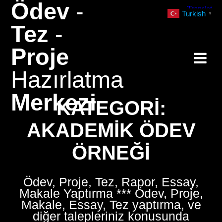
Ödev
-
Skip
Turkish
▼
to
Tez
-
content
Proje
Hazırlatma
Merkezi
KATEGORI:
AKADEMIK ÖDEV
ÖRNEĞI
Ödev, Proje, Tez, Rapor, Essay,
Makale Yaptırma *** Ödev, Proje,
Makale, Essay, Tez yaptırma, ve
diğer talepleriniz konusunda