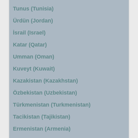
Tunus (Tunisia)
Ürdün (Jordan)
İsrail (Israel)
Katar (Qatar)
Umman (Oman)
Kuveyt (Kuwait)
Kazakistan (Kazakhstan)
Özbekistan (Uzbekistan)
Türkmenistan (Turkmenistan)
Tacikistan (Tajikistan)
Ermenistan (Armenia)