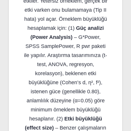
etkiler. Yetersiz örneklem, gerçek bir
etki varken onu bulamamaya (Tip II
hata) yol açar. Örneklem büyüklüğü
hesaplamak için: (1)
Güç analizi
(Power Analysis)
– G*Power,
SPSS SamplePower, R pwr paketi
ile yapılır. Araştırma tasarımınıza (t-
test, ANOVA, regresyon,
korelasyon), beklenen etki
büyüklüğüne (Cohen’s d, η², f²),
istenen güce (genellikle 0.80),
anlamlılık düzeyine (α=0.05) göre
minimum örneklem büyüklüğü
hesaplanır. (2)
Etki büyüklüğü
(effect size)
– Benzer çalışmaların