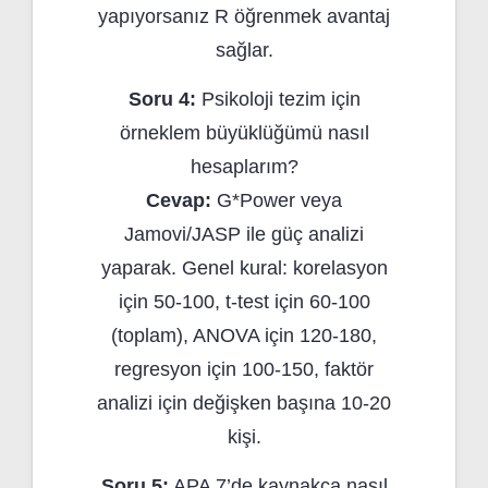
yapıyorsanız R öğrenmek avantaj
sağlar.
Soru 4:
Psikoloji tezim için
örneklem büyüklüğümü nasıl
hesaplarım?
Cevap:
G*Power veya
Jamovi/JASP ile güç analizi
yaparak. Genel kural: korelasyon
için 50-100, t-test için 60-100
(toplam), ANOVA için 120-180,
regresyon için 100-150, faktör
analizi için değişken başına 10-20
kişi.
Soru 5:
APA 7’de kaynakça nasıl