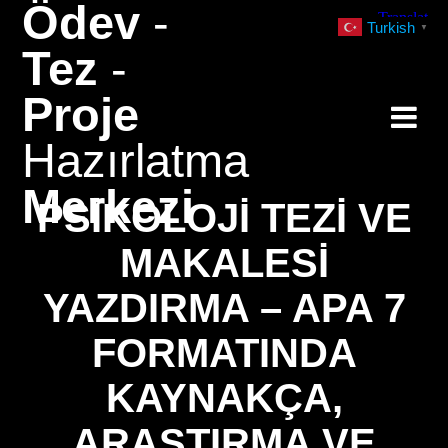
Ödev
-
Skip
Turkish
▼
to
Tez
-
content
Proje
Hazırlatma
Merkezi
PSIKOLOJI TEZI VE
MAKALESI
YAZDIRMA – APA 7
FORMATINDA
KAYNAKÇA,
ARAŞTIRMA VE