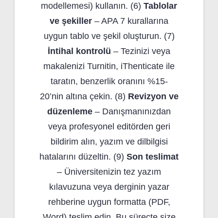
modellemesi) kullanın. (6)
Tablolar
ve şekiller
– APA 7 kurallarına
uygun tablo ve şekil oluşturun. (7)
İntihal kontrolü
– Tezinizi veya
makalenizi Turnitin, iThenticate ile
taratın, benzerlik oranını %15-
20’nin altına çekin. (8)
Revizyon ve
düzenleme
– Danışmanınızdan
veya profesyonel editörden geri
bildirim alın, yazım ve dilbilgisi
hatalarını düzeltin. (9)
Son teslimat
– Üniversitenizin tez yazım
kılavuzuna veya derginin yazar
rehberine uygun formatta (PDF,
Word) teslim edin. Bu süreçte size