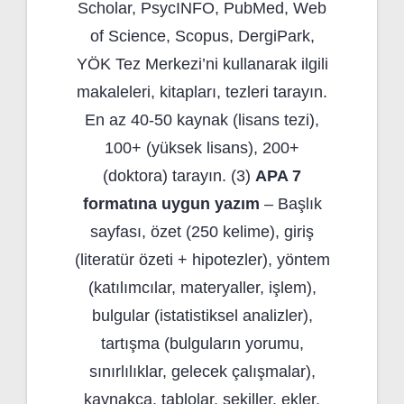
Scholar, PsycINFO, PubMed, Web
of Science, Scopus, DergiPark,
YÖK Tez Merkezi’ni kullanarak ilgili
makaleleri, kitapları, tezleri tarayın.
En az 40-50 kaynak (lisans tezi),
100+ (yüksek lisans), 200+
(doktora) tarayın. (3)
APA 7
formatına uygun yazım
– Başlık
sayfası, özet (250 kelime), giriş
(literatür özeti + hipotezler), yöntem
(katılımcılar, materyaller, işlem),
bulgular (istatistiksel analizler),
tartışma (bulguların yorumu,
sınırlılıklar, gelecek çalışmalar),
kaynakça, tablolar, şekiller, ekler.