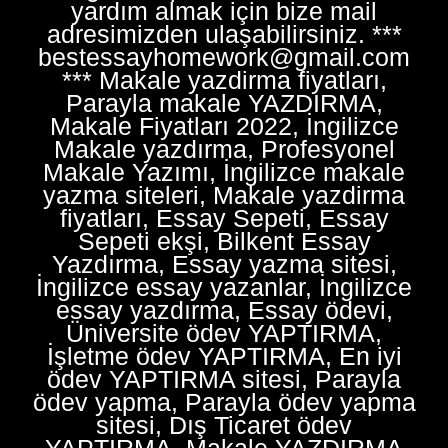
yardım almak için bize mail
adresimizden ulaşabilirsiniz. ***
bestessayhomework@gmail.com
*** Makale yazdirma fiyatları,
Parayla makale YAZDIRMA,
Makale Fiyatları 2022, İngilizce
Makale yazdırma, Profesyonel
Makale Yazımı, İngilizce makale
yazma siteleri, Makale yazdirma
fiyatları, Essay Sepeti, Essay
Sepeti ekşi, Bilkent Essay
Yazdırma, Essay yazma sitesi,
İngilizce essay yazanlar, İngilizce
essay yazdırma, Essay ödevi,
Üniversite ödev YAPTIRMA,
İşletme ödev YAPTIRMA, En iyi
ödev YAPTIRMA sitesi, Parayla
ödev yapma, Parayla ödev yapma
sitesi, Dış Ticaret ödev
YAPTIRMA, Makale YAZDIRMA