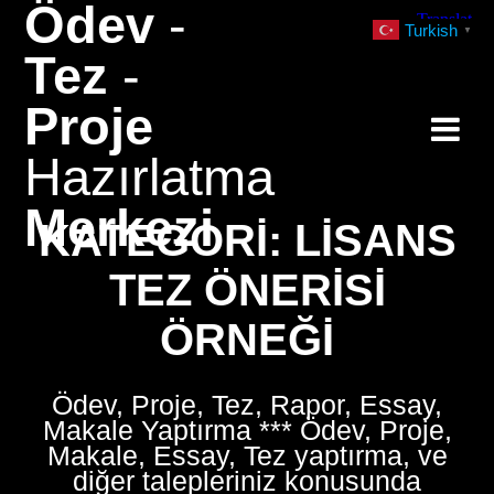
Ödev
-
Skip
Turkish
▼
to
Tez
-
content
Proje
Hazırlatma
Merkezi
KATEGORI:
LISANS
TEZ ÖNERISI
ÖRNEĞI
Ödev, Proje, Tez, Rapor, Essay,
Makale Yaptırma *** Ödev, Proje,
Makale, Essay, Tez yaptırma, ve
diğer talepleriniz konusunda