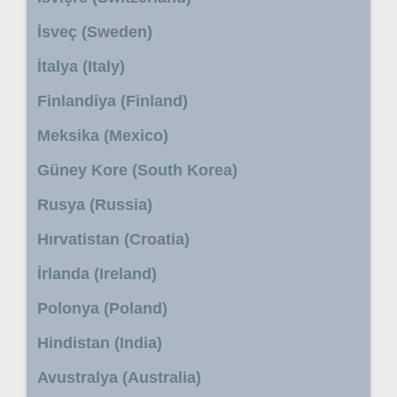
İsveç (Sweden)
İtalya (Italy)
Finlandiya (Finland)
Meksika (Mexico)
Güney Kore (South Korea)
Rusya (Russia)
Hırvatistan (Croatia)
İrlanda (Ireland)
Polonya (Poland)
Hindistan (India)
Avustralya (Australia)