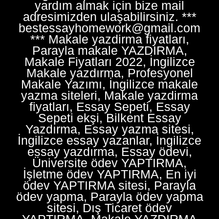
yardım almak için bize mail
adresimizden ulaşabilirsiniz. ***
bestessayhomework@gmail.com
*** Makale yazdirma fiyatları,
Parayla makale YAZDIRMA,
Makale Fiyatları 2022, İngilizce
Makale yazdırma, Profesyonel
Makale Yazımı, İngilizce makale
yazma siteleri, Makale yazdirma
fiyatları, Essay Sepeti, Essay
Sepeti ekşi, Bilkent Essay
Yazdırma, Essay yazma sitesi,
İngilizce essay yazanlar, İngilizce
essay yazdırma, Essay ödevi,
Üniversite ödev YAPTIRMA,
İşletme ödev YAPTIRMA, En iyi
ödev YAPTIRMA sitesi, Parayla
ödev yapma, Parayla ödev yapma
sitesi, Dış Ticaret ödev
YAPTIRMA, Makale YAZDIRMA