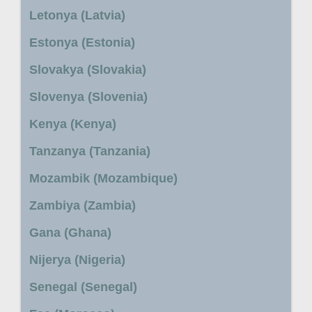
Letonya (Latvia)
Estonya (Estonia)
Slovakya (Slovakia)
Slovenya (Slovenia)
Kenya (Kenya)
Tanzanya (Tanzania)
Mozambik (Mozambique)
Zambiya (Zambia)
Gana (Ghana)
Nijerya (Nigeria)
Senegal (Senegal)