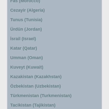
Fas (Morocco)
Cezayir (Algeria)
Tunus (Tunisia)
Ürdün (Jordan)
İsrail (Israel)
Katar (Qatar)
Umman (Oman)
Kuveyt (Kuwait)
Kazakistan (Kazakhstan)
Özbekistan (Uzbekistan)
Türkmenistan (Turkmenistan)
Tacikistan (Tajikistan)