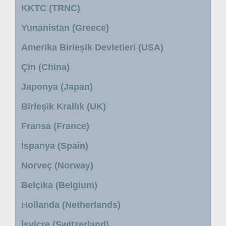
KKTC (TRNC)
Yunanistan (Greece)
Amerika Birleşik Devletleri (USA)
Çin (China)
Japonya (Japan)
Birleşik Krallık (UK)
Fransa (France)
İspanya (Spain)
Norveç (Norway)
Belçika (Belgium)
Hollanda (Netherlands)
İsviçre (Switzerland)