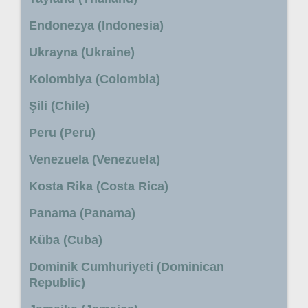
Endonezya (Indonesia)
Ukrayna (Ukraine)
Kolombiya (Colombia)
Şili (Chile)
Peru (Peru)
Venezuela (Venezuela)
Kosta Rika (Costa Rica)
Panama (Panama)
Küba (Cuba)
Dominik Cumhuriyeti (Dominican
Republic)