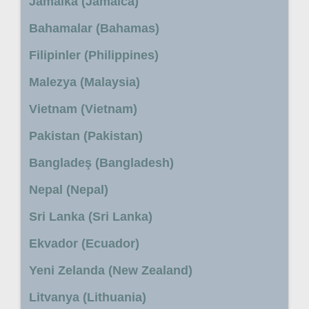
Jamaika (Jamaica)
Bahamalar (Bahamas)
Filipinler (Philippines)
Malezya (Malaysia)
Vietnam (Vietnam)
Pakistan (Pakistan)
Bangladeş (Bangladesh)
Nepal (Nepal)
Sri Lanka (Sri Lanka)
Ekvador (Ecuador)
Yeni Zelanda (New Zealand)
Litvanya (Lithuania)