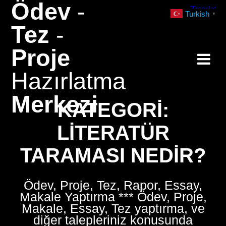
Ödev
-
Skip
Turkish
▼
to
Tez
-
content
Proje
Hazırlatma
Merkezi
KATEGORI:
LITERATÜR
TARAMASI NEDIR?
Ödev, Proje, Tez, Rapor, Essay,
Makale Yaptırma *** Ödev, Proje,
Makale, Essay, Tez yaptırma, ve
diğer talepleriniz konusunda