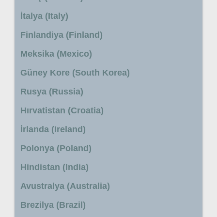
İtalya (Italy)
Finlandiya (Finland)
Meksika (Mexico)
Güney Kore (South Korea)
Rusya (Russia)
Hırvatistan (Croatia)
İrlanda (Ireland)
Polonya (Poland)
Hindistan (India)
Avustralya (Australia)
Brezilya (Brazil)