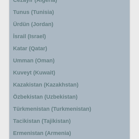
Tunus (Tunisia)
Ürdün (Jordan)
İsrail (Israel)
Katar (Qatar)
Umman (Oman)
Kuveyt (Kuwait)
Kazakistan (Kazakhstan)
Özbekistan (Uzbekistan)
Türkmenistan (Turkmenistan)
Tacikistan (Tajikistan)
Ermenistan (Armenia)