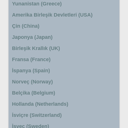
Yunanistan (Greece)
Amerika Birleşik Devletleri (USA)
Çin (China)
Japonya (Japan)
Birleşik Krallık (UK)
Fransa (France)
İspanya (Spain)
Norveç (Norway)
Belçika (Belgium)
Hollanda (Netherlands)
İsviçre (Switzerland)
İsveç (Sweden)