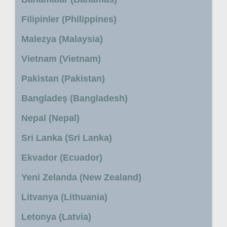
Filipinler (Philippines)
Malezya (Malaysia)
Vietnam (Vietnam)
Pakistan (Pakistan)
Bangladeş (Bangladesh)
Nepal (Nepal)
Sri Lanka (Sri Lanka)
Ekvador (Ecuador)
Yeni Zelanda (New Zealand)
Litvanya (Lithuania)
Letonya (Latvia)