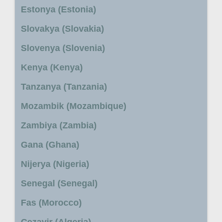
Estonya (Estonia)
Slovakya (Slovakia)
Slovenya (Slovenia)
Kenya (Kenya)
Tanzanya (Tanzania)
Mozambik (Mozambique)
Zambiya (Zambia)
Gana (Ghana)
Nijerya (Nigeria)
Senegal (Senegal)
Fas (Morocco)
Cezayir (Algeria)