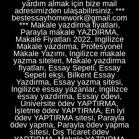
yardım almak için bize mail
adresimizden ulaşabilirsiniz. ***
bestessayhomework@gmail.com
*** Makale yazdirma fiyatları,
Parayla makale YAZDIRMA,
Makale Fiyatları 2022, İngilizce
Makale yazdırma, Profesyonel
Makale Yazımı, İngilizce makale
yazma siteleri, Makale yazdirma
fiyatları, Essay Sepeti, Essay
Sepeti ekşi, Bilkent Essay
Yazdırma, Essay yazma sitesi,
İngilizce essay yazanlar, İngilizce
essay yazdırma, Essay ödevi,
Üniversite ödev YAPTIRMA,
İşletme ödev YAPTIRMA, En iyi
ödev YAPTIRMA sitesi, Parayla
ödev yapma, Parayla ödev yapma
sitesi, Dış Ticaret ödev
YAPTIRMA, Makale YAZDIRMA