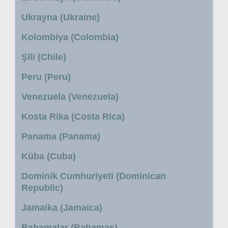
Ukrayna (Ukraine)
Kolombiya (Colombia)
Şili (Chile)
Peru (Peru)
Venezuela (Venezuela)
Kosta Rika (Costa Rica)
Panama (Panama)
Küba (Cuba)
Dominik Cumhuriyeti (Dominican
Republic)
Jamaika (Jamaica)
Bahamalar (Bahamas)