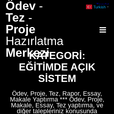
Ödev
-
Skip
Turkish
▼
to
Tez
-
content
Proje
Hazırlatma
Merkezi
KATEGORI:
EĞITIMDE AÇIK
SISTEM
Ödev, Proje, Tez, Rapor, Essay,
Makale Yaptırma *** Ödev, Proje,
Makale, Essay, Tez yaptırma, ve
diğer talepleriniz konusunda