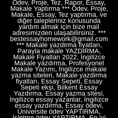
Ödev, Proje, Tez, Rapor, Essay,
Makale Yaptırma *** Ödev, Proje,
Makale, Essay, Tez yaptırma, ve
diğer talepleriniz konusunda
yardım almak için bize mail
adresimizden ulaşabilirsiniz. ***
bestessayhomework@gmail.com
*** Makale yazdirma fiyatları,
Parayla makale YAZDIRMA,
Makale Fiyatları 2022, İngilizce
Makale yazdırma, Profesyonel
Makale Yazımı, İngilizce makale
yazma siteleri, Makale yazdirma
fiyatları, Essay Sepeti, Essay
Sepeti ekşi, Bilkent Essay
Yazdırma, Essay yazma sitesi,
İngilizce essay yazanlar, İngilizce
essay yazdırma, Essay ödevi,
Üniversite ödev YAPTIRMA,
İşletme ödev YAPTIRMA, En iyi