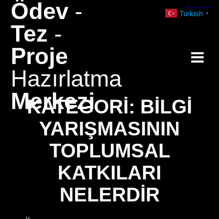
Ödev
-
Skip
Turkish
▼
to
Tez
-
content
Proje
Hazırlatma
Merkezi
KATEGORI:
BILGI
YARIŞMASININ
TOPLUMSAL
KATKILARI
NELERDIR